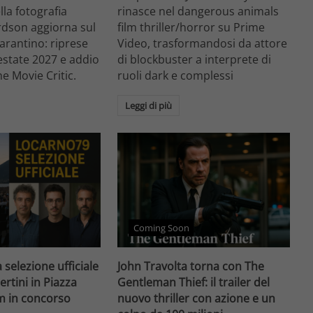
ella fotografia
rinasce nel dangerous animals
rdson aggiorna sul
film thriller/horror su Prime
arantino: riprese
Video, trasformandosi da attore
'estate 2027 e addio
di blockbuster a interprete di
he Movie Critic.
ruoli dark e complessi
Leggi di più
Coming Soon
 selezione ufficiale
John Travolta torna con The
ertini in Piazza
Gentleman Thief: il trailer del
lm in concorso
nuovo thriller con azione e un