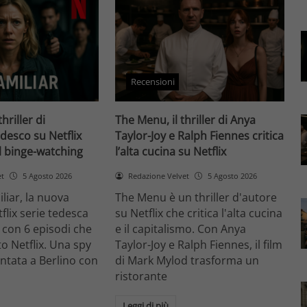
Recensioni
thriller di
The Menu, il thriller di Anya
desco su Netflix
Taylor-Joy e Ralph Fiennes critica
il binge-watching
l’alta cucina su Netflix
et
5 Agosto 2026
Redazione Velvet
5 Agosto 2026
liar, la nuova
The Menu è un thriller d'autore
flix serie tedesca
su Netflix che critica l'alta cucina
 con 6 episodi che
e il capitalismo. Con Anya
o Netflix. Una spy
Taylor-Joy e Ralph Fiennes, il film
entata a Berlino con
di Mark Mylod trasforma un
ristorante
Leggi di più