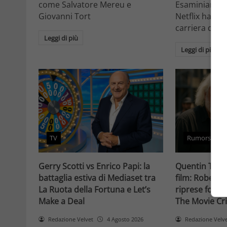
come Salvatore Mereu e
Esaminiamo c
Giovanni Tort
Netflix ha tr
carriera da at
Leggi di più
Leggi di più
TV
Rumors
Gerry Scotti vs Enrico Papi: la
Quentin Taran
battaglia estiva di Mediaset tra
film: Robert 
La Ruota della Fortuna e Let’s
riprese forse 
Make a Deal
The Movie Cri
Redazione Velvet
4 Agosto 2026
Redazione Velv