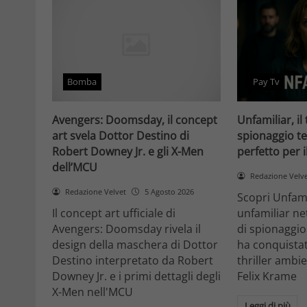
Bomba
Pay Tv
Avengers: Doomsday, il concept
Unfamiliar, il 
art svela Dottor Destino di
spionaggio te
Robert Downey Jr. e gli X-Men
perfetto per 
dell’MCU
Redazione Velv
Redazione Velvet
5 Agosto 2026
Scopri Unfami
Il concept art ufficiale di
unfamiliar net
Avengers: Doomsday rivela il
di spionaggio
design della maschera di Dottor
ha conquistat
Destino interpretato da Robert
thriller ambi
Downey Jr. e i primi dettagli degli
Felix Krame
X-Men nell'MCU
Leggi di più