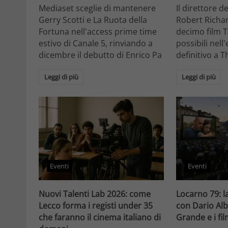
Mediaset sceglie di mantenere
Il direttore d
Gerry Scotti e La Ruota della
Robert Richa
Fortuna nell'access prime time
decimo film T
estivo di Canale 5, rinviando a
possibili nell
dicembre il debutto di Enrico Pa
definitivo a T
Leggi di più
Leggi di più
Eventi
Eventi
Nuovi Talenti Lab 2026: come
Locarno 79: la
Lecco forma i registi under 35
con Dario Alb
che faranno il cinema italiano di
Grande e i fi