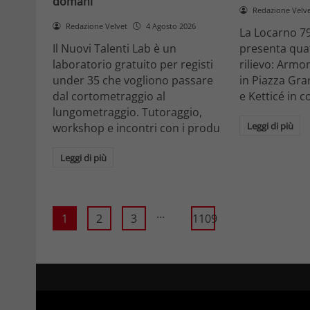
domani
Redazione Velv
Redazione Velvet
4 Agosto 2026
La Locarno 79
Il Nuovi Talenti Lab è un
presenta quatt
laboratorio gratuito per registi
rilievo: Armon
under 35 che vogliono passare
in Piazza Gra
dal cortometraggio al
e Ketticé in c
lungometraggio. Tutoraggio,
Leggi di più
workshop e incontri con i produ
Leggi di più
...
1
2
3
1109