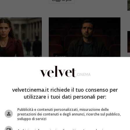
Eventi
3 e il grande salto
Al cinema italiano manca una
by Brown: come la
visione: il grido d’allarme dal
x ha stravolto la
Ciné di Riccione su opere prime
velvetcinema.it richiede il tuo consenso per
a star
e genere
utilizzare i tuoi dati personali per:
et
4 Agosto 2026
Redazione Velvet
4 Agosto 2026
Pubblicità e contenuti personalizzati, misurazione delle
mes 3, Millie
Il cinema italiano opere prime
prestazioni dei contenuti e degli annunci, ricerche sul pubblico,
compie un salto
affronta una crisi strutturale:
sviluppo di servizi
llywood.
poche new entry, scarso