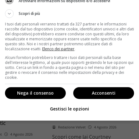
Archiviare informazioni su dispositivo e/o accedervi
ome la trilogia
ricambio generazionale e
asformato la sua
assenza di genere. L'analisi dal
Scopri di più
trice
Ciné di Riccione.
I tuoi dati personali verranno trattati da 327 partner e le informazioni
raccolte dal tuo dispositivo (come cookie, identificatori univoci e altri dati
Leggi di più
del dispositivo) potrebbero essere condivise con questi ultimi, da loro
visualizzate e memorizzate oppure essere usate nello specifico da
questo sito. Noi e i nostri partner potremmo utilizzare dati di
localizzazione esatti.
Elenco dei partner
.
Alcuni fornitori potrebbero trattare i tuoi dati personali sulla base
dell'interesse legittimo, al quale puoi opporti gestendo le tue opzioni qui
sotto. Cerca un link in fondo a questa pagina o nel menu del sito per
gestire o revocare il consenso nelle impostazioni della privacy e dei
cookie.
Anteprime
Nega il consenso
Acconsenti
tino e il decimo
Jai Courtney si riscatta con
Richardson rivela
Dangerous Animals su Prime
Gestisci le opzioni
nel 2027 e l’addio a
Video: da flop a serial killer
tic
Redazione Velvet
4 Agosto 2026
et
4 Agosto 2026
Scopri come Jai Courtney