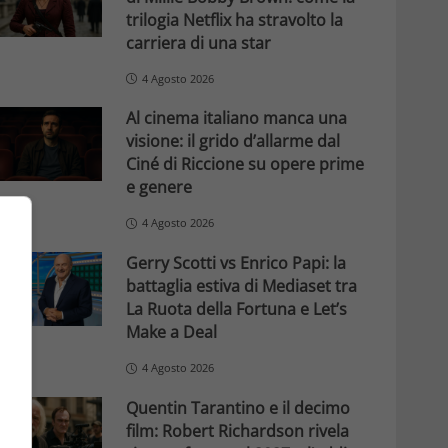
trilogia Netflix ha stravolto la
carriera di una star
4 Agosto 2026
Al cinema italiano manca una
visione: il grido d’allarme dal
Ciné di Riccione su opere prime
e genere
4 Agosto 2026
Gerry Scotti vs Enrico Papi: la
battaglia estiva di Mediaset tra
La Ruota della Fortuna e Let’s
Make a Deal
4 Agosto 2026
Quentin Tarantino e il decimo
film: Robert Richardson rivela