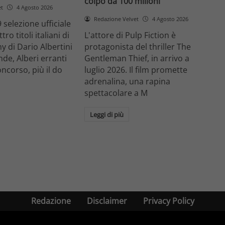
colpo da 100 milioni
et
4 Agosto 2026
Redazione Velvet
4 Agosto 2026
 selezione ufficiale
ro titoli italiani di
L'attore di Pulp Fiction è
y di Dario Albertini
protagonista del thriller The
nde, Alberi erranti
Gentleman Thief, in arrivo a
oncorso, più il do
luglio 2026. Il film promette
adrenalina, una rapina
spettacolare a M
Leggi di più
Redazione
Disclaimer
Privacy Policy