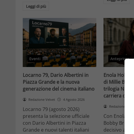
Leggi di più
Eventi
Anteprime
Locarno 79, Dario Albertini in
Enola Holmes 
Piazza Grande e la nuova
di Millie Bob
generazione del cinema italiano
trilogia Netfli
carriera di un
Redazione Velvet
4 Agosto 2026
Redazione Velv
Locarno 79 (agosto 2026)
presenta la selezione ufficiale
Con Enola Hol
con Dario Albertini in Piazza
Bobby Brown 
Grande e nuovi talenti italiani
decisivo a Ho