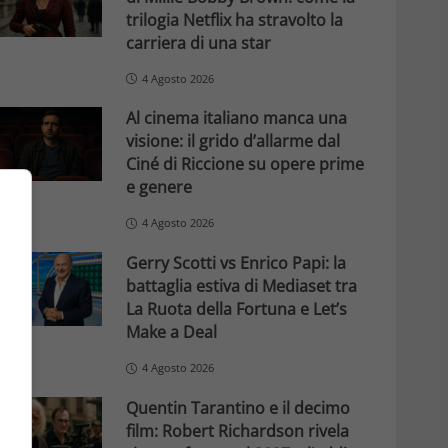
trilogia Netflix ha stravolto la
carriera di una star
4 Agosto 2026
Al cinema italiano manca una
visione: il grido d’allarme dal
Ciné di Riccione su opere prime
e genere
4 Agosto 2026
Gerry Scotti vs Enrico Papi: la
battaglia estiva di Mediaset tra
La Ruota della Fortuna e Let’s
Make a Deal
4 Agosto 2026
Quentin Tarantino e il decimo
film: Robert Richardson rivela