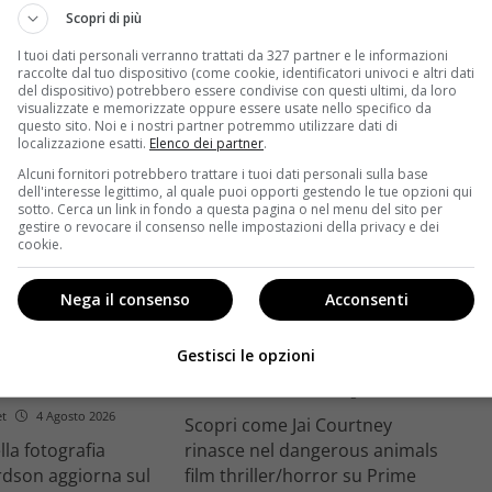
trice
Ciné di Riccione.
Scopri di più
Leggi di più
I tuoi dati personali verranno trattati da 327 partner e le informazioni
raccolte dal tuo dispositivo (come cookie, identificatori univoci e altri dati
del dispositivo) potrebbero essere condivise con questi ultimi, da loro
visualizzate e memorizzate oppure essere usate nello specifico da
questo sito. Noi e i nostri partner potremmo utilizzare dati di
localizzazione esatti.
Elenco dei partner
.
Alcuni fornitori potrebbero trattare i tuoi dati personali sulla base
dell'interesse legittimo, al quale puoi opporti gestendo le tue opzioni qui
sotto. Cerca un link in fondo a questa pagina o nel menu del sito per
gestire o revocare il consenso nelle impostazioni della privacy e dei
Anteprime
cookie.
tino e il decimo
Jai Courtney si riscatta con
Nega il consenso
Acconsenti
Richardson rivela
Dangerous Animals su Prime
nel 2027 e l’addio a
Video: da flop a serial killer
Gestisci le opzioni
tic
Redazione Velvet
4 Agosto 2026
et
4 Agosto 2026
Scopri come Jai Courtney
ella fotografia
rinasce nel dangerous animals
rdson aggiorna sul
film thriller/horror su Prime