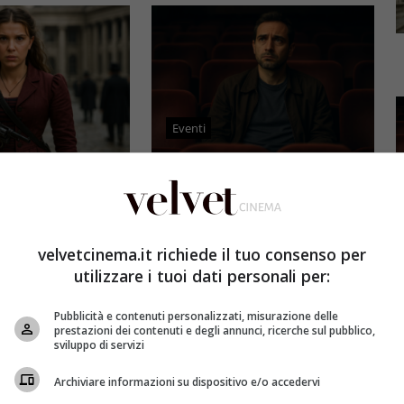
Eventi
3 e il grande salto
Al cinema italiano manca una
by Brown: come la
visione: il grido d’allarme dal
x ha stravolto la
Ciné di Riccione su opere prime
a star
e genere
velvetcinema.it richiede il tuo consenso per
utilizzare i tuoi dati personali per:
et
4 Agosto 2026
Redazione Velvet
4 Agosto 2026
mes 3, Millie
Il cinema italiano opere prime
Pubblicità e contenuti personalizzati, misurazione delle
compie un salto
affronta una crisi strutturale:
prestazioni dei contenuti e degli annunci, ricerche sul pubblico,
llywood.
poche new entry, scarso
sviluppo di servizi
ome la trilogia
ricambio generazionale e
Archiviare informazioni su dispositivo e/o accedervi
asformato la sua
assenza di genere. L'analisi dal