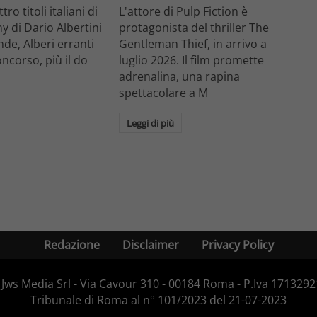
ro titoli italiani di
L'attore di Pulp Fiction è
y di Dario Albertini
protagonista del thriller The
nde, Alberi erranti
Gentleman Thief, in arrivo a
oncorso, più il do
luglio 2026. Il film promette
adrenalina, una rapina
spettacolare a M
Leggi di più
Redazione
Disclaimer
Privacy Policy
Jws Media Srl - Via Cavour 310 - 00184 Roma - P.Iva 171329210
Tribunale di Roma al n° 101/2023 del 21-07-2023