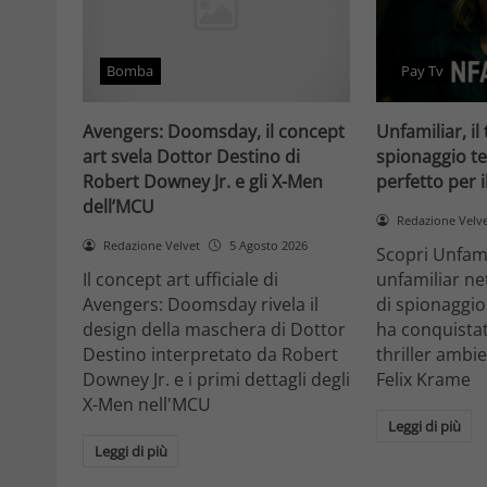
Bomba
Pay Tv
Avengers: Doomsday, il concept
Unfamiliar, il 
art svela Dottor Destino di
spionaggio te
Robert Downey Jr. e gli X-Men
perfetto per 
dell’MCU
Redazione Velv
Redazione Velvet
5 Agosto 2026
Scopri Unfami
Il concept art ufficiale di
unfamiliar net
Avengers: Doomsday rivela il
di spionaggio
design della maschera di Dottor
ha conquistat
Destino interpretato da Robert
thriller ambi
Downey Jr. e i primi dettagli degli
Felix Krame
X-Men nell'MCU
Leggi di più
Leggi di più