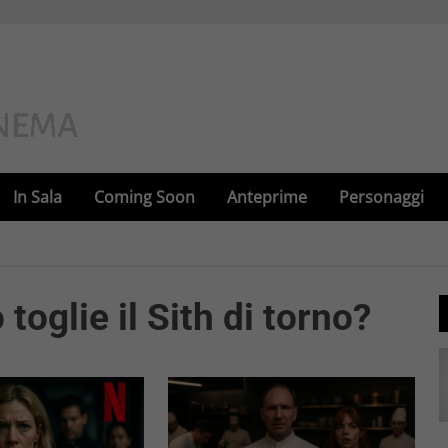
In Sala
Coming Soon
Anteprime
Personaggi
toglie il Sith di torno?