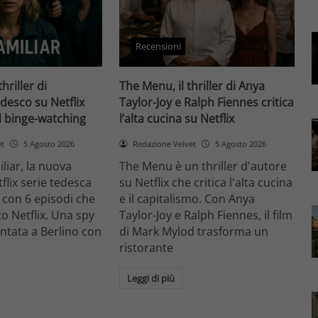
Recensioni
thriller di
The Menu, il thriller di Anya
desco su Netflix
Taylor-Joy e Ralph Fiennes critica
il binge-watching
l’alta cucina su Netflix
et
5 Agosto 2026
Redazione Velvet
5 Agosto 2026
liar, la nuova
The Menu è un thriller d'autore
flix serie tedesca
su Netflix che critica l'alta cucina
 con 6 episodi che
e il capitalismo. Con Anya
o Netflix. Una spy
Taylor-Joy e Ralph Fiennes, il film
entata a Berlino con
di Mark Mylod trasforma un
ristorante
Leggi di più