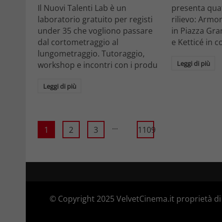
Il Nuovi Talenti Lab è un
presenta quatt
laboratorio gratuito per registi
rilievo: Armon
under 35 che vogliono passare
in Piazza Gra
dal cortometraggio al
e Ketticé in c
lungometraggio. Tutoraggio,
Leggi di più
workshop e incontri con i produ
Leggi di più
...
1
2
3
1109
© Copyright 2025 VelvetCinema.it proprietà di 