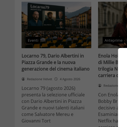
Eventi
Anteprime
Locarno 79, Dario Albertini in
Enola Holmes 
Piazza Grande e la nuova
di Millie Bob
generazione del cinema italiano
trilogia Netfli
carriera di un
Redazione Velvet
4 Agosto 2026
Redazione Velv
Locarno 79 (agosto 2026)
presenta la selezione ufficiale
Con Enola Hol
con Dario Albertini in Piazza
Bobby Brown 
Grande e nuovi talenti italiani
decisivo a Ho
come Salvatore Mereu e
Esaminiamo c
Giovanni Tort
Netflix ha tr