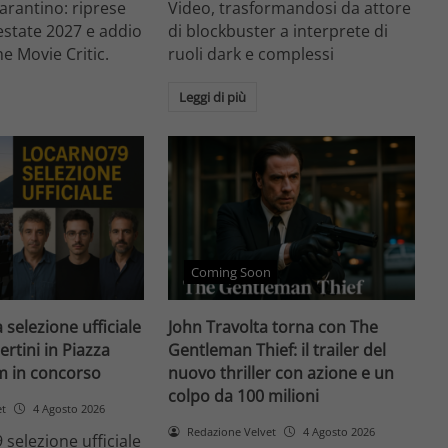
arantino: riprese
Video, trasformandosi da attore
'estate 2027 e addio
di blockbuster a interprete di
he Movie Critic.
ruoli dark e complessi
Leggi di più
Coming Soon
 selezione ufficiale
John Travolta torna con The
ertini in Piazza
Gentleman Thief: il trailer del
lm in concorso
nuovo thriller con azione e un
colpo da 100 milioni
et
4 Agosto 2026
Redazione Velvet
4 Agosto 2026
 selezione ufficiale