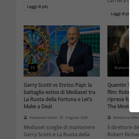
carriera da at
Leggi di più
Leggi di più
TV
Rumors
Gerry Scotti vs Enrico Papi: la
Quentin Taran
battaglia estiva di Mediaset tra
film: Robert 
La Ruota della Fortuna e Let’s
riprese forse 
Make a Deal
The Movie Cri
Redazione Velvet
4 Agosto 2026
Redazione Velv
Mediaset sceglie di mantenere
Il direttore d
Gerry Scotti e La Ruota della
Robert Richa