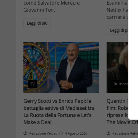
come Salvatore Mereu e
Esaminiamo c
Giovanni Tort
Netflix ha tr
carriera da at
Leggi di più
Leggi di più
TV
Rumors
Gerry Scotti vs Enrico Papi: la
Quentin Taran
battaglia estiva di Mediaset tra
film: Robert 
La Ruota della Fortuna e Let’s
riprese forse 
Make a Deal
The Movie Cri
Redazione Velvet
4 Agosto 2026
Redazione Velv