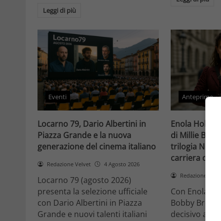
Leggi di più
Eventi
Anteprime
Locarno 79, Dario Albertini in
Enola Holmes 
Piazza Grande e la nuova
di Millie Bob
generazione del cinema italiano
trilogia Netfli
carriera di un
Redazione Velvet
4 Agosto 2026
Redazione Velv
Locarno 79 (agosto 2026)
presenta la selezione ufficiale
Con Enola Hol
con Dario Albertini in Piazza
Bobby Brown 
Grande e nuovi talenti italiani
decisivo a Ho