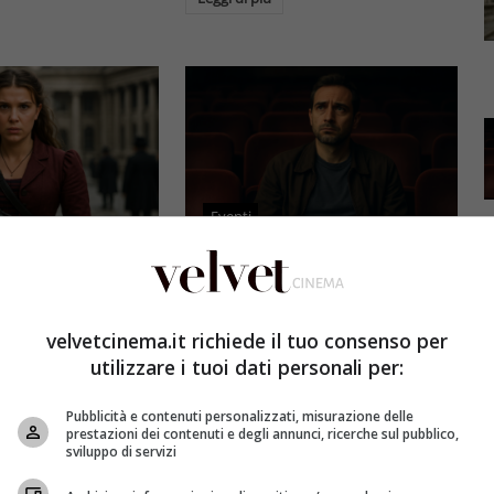
Eventi
3 e il grande salto
Al cinema italiano manca una
by Brown: come la
visione: il grido d’allarme dal
x ha stravolto la
Ciné di Riccione su opere prime
velvetcinema.it richiede il tuo consenso per
a star
e genere
utilizzare i tuoi dati personali per:
et
4 Agosto 2026
Redazione Velvet
4 Agosto 2026
Pubblicità e contenuti personalizzati, misurazione delle
mes 3, Millie
Il cinema italiano opere prime
prestazioni dei contenuti e degli annunci, ricerche sul pubblico,
compie un salto
affronta una crisi strutturale:
sviluppo di servizi
llywood.
poche new entry, scarso