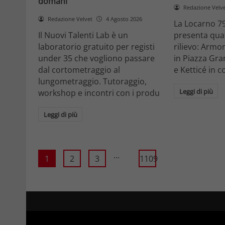
domani
Redazione Velv
Redazione Velvet
4 Agosto 2026
La Locarno 79
Il Nuovi Talenti Lab è un
presenta quatt
laboratorio gratuito per registi
rilievo: Armon
under 35 che vogliono passare
in Piazza Gra
dal cortometraggio al
e Ketticé in c
lungometraggio. Tutoraggio,
Leggi di più
workshop e incontri con i produ
Leggi di più
...
1
2
3
1109