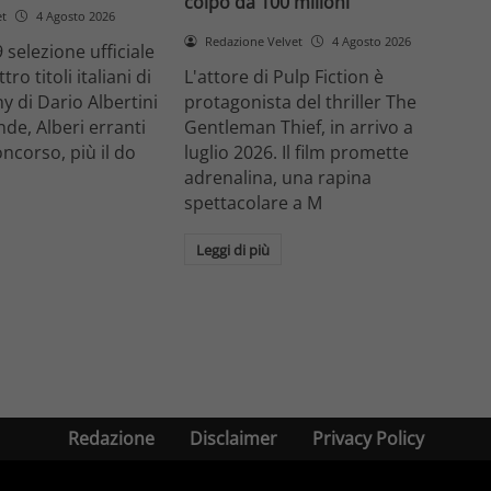
colpo da 100 milioni
et
4 Agosto 2026
Redazione Velvet
4 Agosto 2026
 selezione ufficiale
ro titoli italiani di
L'attore di Pulp Fiction è
y di Dario Albertini
protagonista del thriller The
nde, Alberi erranti
Gentleman Thief, in arrivo a
oncorso, più il do
luglio 2026. Il film promette
adrenalina, una rapina
spettacolare a M
Leggi di più
Redazione
Disclaimer
Privacy Policy