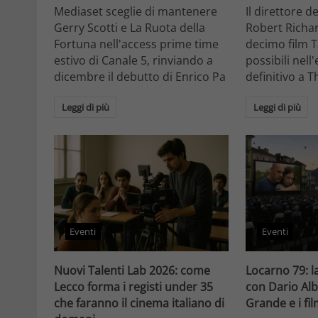
Mediaset sceglie di mantenere
Il direttore d
Gerry Scotti e La Ruota della
Robert Richa
Fortuna nell'access prime time
decimo film T
estivo di Canale 5, rinviando a
possibili nell
dicembre il debutto di Enrico Pa
definitivo a T
Leggi di più
Leggi di più
Eventi
Eventi
Nuovi Talenti Lab 2026: come
Locarno 79: la
Lecco forma i registi under 35
con Dario Alb
che faranno il cinema italiano di
Grande e i fi