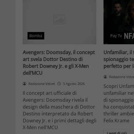
Bomba
Pay Tv
Avengers: Doomsday, il concept
Unfamiliar, il 
art svela Dottor Destino di
spionaggio te
Robert Downey Jr. e gli X-Men
perfetto per 
dell’MCU
Redazione Velv
Redazione Velvet
5 Agosto 2026
Scopri Unfami
Il concept art ufficiale di
unfamiliar net
Avengers: Doomsday rivela il
di spionaggio
design della maschera di Dottor
ha conquistat
Destino interpretato da Robert
thriller ambi
Downey Jr. e i primi dettagli degli
Felix Krame
X-Men nell'MCU
Leggi di più