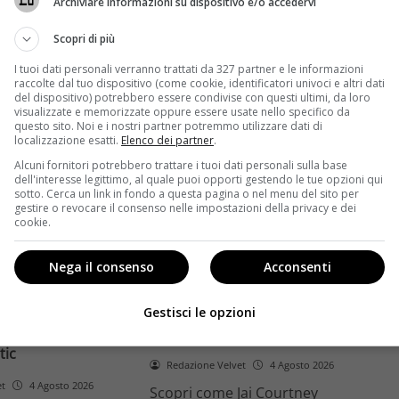
Archiviare informazioni su dispositivo e/o accedervi
ome la trilogia
ricambio generazionale e
asformato la sua
assenza di genere. L'analisi dal
Scopri di più
trice
Ciné di Riccione.
I tuoi dati personali verranno trattati da 327 partner e le informazioni
raccolte dal tuo dispositivo (come cookie, identificatori univoci e altri dati
Leggi di più
del dispositivo) potrebbero essere condivise con questi ultimi, da loro
visualizzate e memorizzate oppure essere usate nello specifico da
questo sito. Noi e i nostri partner potremmo utilizzare dati di
localizzazione esatti.
Elenco dei partner
.
Alcuni fornitori potrebbero trattare i tuoi dati personali sulla base
dell'interesse legittimo, al quale puoi opporti gestendo le tue opzioni qui
sotto. Cerca un link in fondo a questa pagina o nel menu del sito per
gestire o revocare il consenso nelle impostazioni della privacy e dei
cookie.
Anteprime
Nega il consenso
Acconsenti
tino e il decimo
Jai Courtney si riscatta con
Richardson rivela
Dangerous Animals su Prime
Gestisci le opzioni
nel 2027 e l’addio a
Video: da flop a serial killer
tic
Redazione Velvet
4 Agosto 2026
et
4 Agosto 2026
Scopri come Jai Courtney