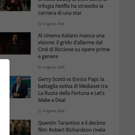
trilogia Netflix ha stravolto la
carriera di una star
4 Agosto 2026
Al cinema italiano manca una
visione: il grido d’allarme dal
Ciné di Riccione su opere prime
e genere
4 Agosto 2026
Gerry Scotti vs Enrico Papi: la
battaglia estiva di Mediaset tra
La Ruota della Fortuna e Let’s
Make a Deal
4 Agosto 2026
Quentin Tarantino e il decimo
film: Robert Richardson rivela