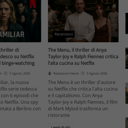
Recensioni
thriller di
The Menu, il thriller di Anya
desco su Netflix
Taylor-Joy e Ralph Fiennes critica
il binge-watching
l’alta cucina su Netflix
et
5 Agosto 2026
Redazione Velvet
5 Agosto 2026
liar, la nuova
The Menu è un thriller d'autore
flix serie tedesca
su Netflix che critica l'alta cucina
 con 6 episodi che
e il capitalismo. Con Anya
o Netflix. Una spy
Taylor-Joy e Ralph Fiennes, il film
entata a Berlino con
di Mark Mylod trasforma un
ristorante
Leggi di più