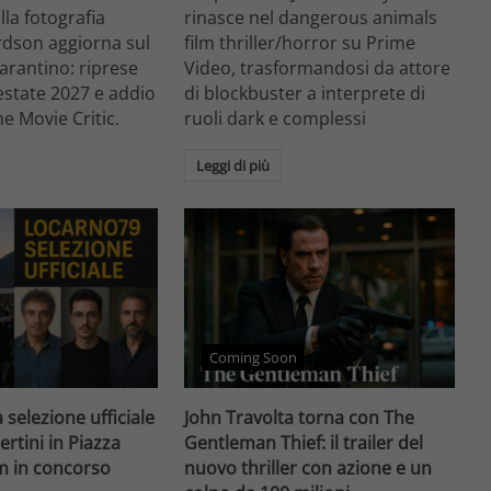
ella fotografia
rinasce nel dangerous animals
rdson aggiorna sul
film thriller/horror su Prime
arantino: riprese
Video, trasformandosi da attore
'estate 2027 e addio
di blockbuster a interprete di
he Movie Critic.
ruoli dark e complessi
Leggi di più
Coming Soon
 selezione ufficiale
John Travolta torna con The
ertini in Piazza
Gentleman Thief: il trailer del
lm in concorso
nuovo thriller con azione e un