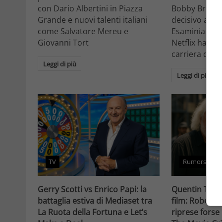
con Dario Albertini in Piazza
Bobby Brown 
Grande e nuovi talenti italiani
decisivo a Ho
come Salvatore Mereu e
Esaminiamo c
Giovanni Tort
Netflix ha tr
carriera da at
Leggi di più
Leggi di più
TV
Rumors
Gerry Scotti vs Enrico Papi: la
Quentin Taran
battaglia estiva di Mediaset tra
film: Robert 
La Ruota della Fortuna e Let’s
riprese forse 