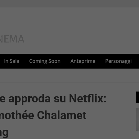
In Sala
Coming Soon
Anteprime
Personaggi
e approda su Netflix:
imothée Chalamet
ng