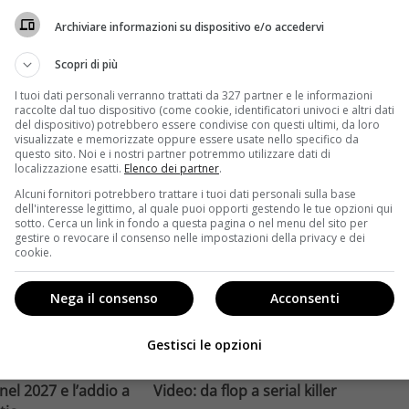
compie un salto
affronta una crisi strutturale:
Archiviare informazioni su dispositivo e/o accedervi
llywood.
poche new entry, scarso
ome la trilogia
ricambio generazionale e
Scopri di più
asformato la sua
assenza di genere. L'analisi dal
I tuoi dati personali verranno trattati da 327 partner e le informazioni
trice
Ciné di Riccione.
raccolte dal tuo dispositivo (come cookie, identificatori univoci e altri dati
del dispositivo) potrebbero essere condivise con questi ultimi, da loro
Leggi di più
visualizzate e memorizzate oppure essere usate nello specifico da
questo sito. Noi e i nostri partner potremmo utilizzare dati di
localizzazione esatti.
Elenco dei partner
.
Alcuni fornitori potrebbero trattare i tuoi dati personali sulla base
dell'interesse legittimo, al quale puoi opporti gestendo le tue opzioni qui
sotto. Cerca un link in fondo a questa pagina o nel menu del sito per
gestire o revocare il consenso nelle impostazioni della privacy e dei
cookie.
Nega il consenso
Acconsenti
Anteprime
Gestisci le opzioni
tino e il decimo
Jai Courtney si riscatta con
Richardson rivela
Dangerous Animals su Prime
nel 2027 e l’addio a
Video: da flop a serial killer