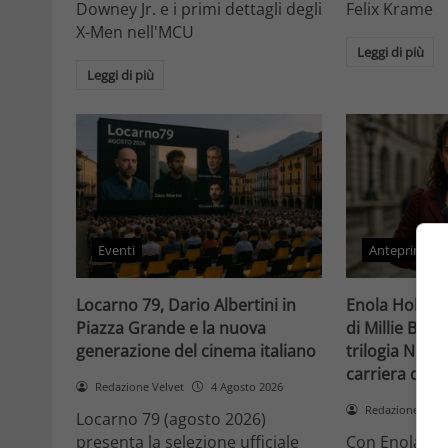
Downey Jr. e i primi dettagli degli
Felix Krame
X-Men nell'MCU
Leggi di più
Leggi di più
Eventi
Anteprime
Locarno 79, Dario Albertini in
Enola Holmes 
Piazza Grande e la nuova
di Millie Bob
generazione del cinema italiano
trilogia Netfli
carriera di un
Redazione Velvet
4 Agosto 2026
Redazione Velv
Locarno 79 (agosto 2026)
presenta la selezione ufficiale
Con Enola Hol