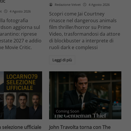
tic
Redazione Velvet
4 Agosto 2026
et
4 Agosto 2026
Scopri come Jai Courtney
ella fotografia
rinasce nel dangerous animals
rdson aggiorna sul
film thriller/horror su Prime
arantino: riprese
Video, trasformandosi da attore
'estate 2027 e addio
di blockbuster a interprete di
he Movie Critic.
ruoli dark e complessi
Leggi di più
Coming Soon
 selezione ufficiale
John Travolta torna con The