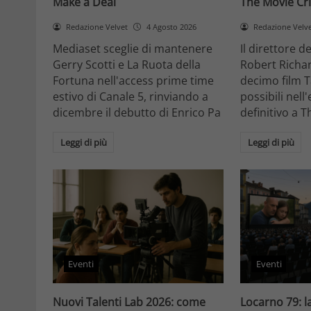
Make a Deal
The Movie Cri
Redazione Velvet
4 Agosto 2026
Redazione Velv
Mediaset sceglie di mantenere
Il direttore d
Gerry Scotti e La Ruota della
Robert Richa
Fortuna nell'access prime time
decimo film T
estivo di Canale 5, rinviando a
possibili nell
dicembre il debutto di Enrico Pa
definitivo a T
Leggi di più
Leggi di più
Eventi
Eventi
Nuovi Talenti Lab 2026: come
Locarno 79: la