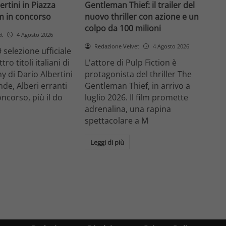
ertini in Piazza
Gentleman Thief: il trailer del
lm in concorso
nuovo thriller con azione e un
colpo da 100 milioni
et
4 Agosto 2026
Redazione Velvet
4 Agosto 2026
 selezione ufficiale
ro titoli italiani di
L'attore di Pulp Fiction è
y di Dario Albertini
protagonista del thriller The
nde, Alberi erranti
Gentleman Thief, in arrivo a
oncorso, più il do
luglio 2026. Il film promette
adrenalina, una rapina
spettacolare a M
Leggi di più