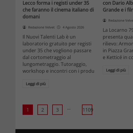
Lecco forma i registi under 35
con Dario Alb
che faranno il cinema italiano di
Grande e i fi
domani
Redazione Velv
Redazione Velvet
4 Agosto 2026
La Locarno 79
Il Nuovi Talenti Lab è un
presenta quatt
laboratorio gratuito per registi
rilievo: Armon
under 35 che vogliono passare
in Piazza Gra
dal cortometraggio al
e Ketticé in c
lungometraggio. Tutoraggio,
Leggi di più
workshop e incontri con i produ
Leggi di più
...
1
2
3
1109