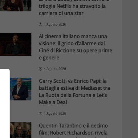
trilogia Netflix ha stravolto la
carriera di una star
4 Agosto 2026
Al cinema italiano manca una
visione: il grido d’allarme dal
Ciné di Riccione su opere prime
e genere
4 Agosto 2026
Gerry Scotti vs Enrico Papi: la
battaglia estiva di Mediaset tra
La Ruota della Fortuna e Let’s
Make a Deal
4 Agosto 2026
Quentin Tarantino e il decimo
film: Robert Richardson rivela