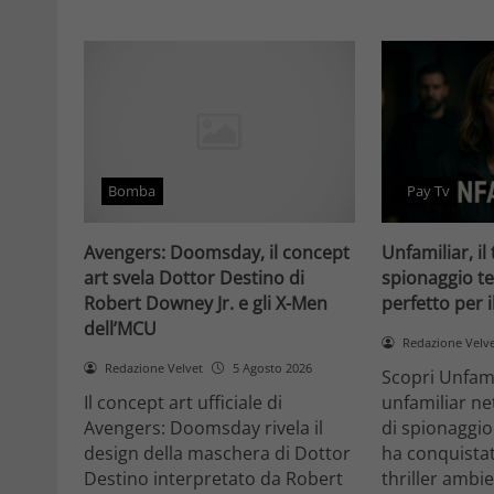
Bomba
Pay Tv
Avengers: Doomsday, il concept
Unfamiliar, il 
art svela Dottor Destino di
spionaggio te
Robert Downey Jr. e gli X-Men
perfetto per 
dell’MCU
Redazione Velv
Redazione Velvet
5 Agosto 2026
Scopri Unfami
Il concept art ufficiale di
unfamiliar net
Avengers: Doomsday rivela il
di spionaggio
design della maschera di Dottor
ha conquistat
Destino interpretato da Robert
thriller ambi