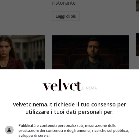
ristorante
Leggi di più
Eventi
3 e il grande salto
Al cinema italiano manca una
by Brown: come la
visione: il grido d’allarme dal
velvetcinema.it richiede il tuo consenso per
x ha stravolto la
Ciné di Riccione su opere prime
utilizzare i tuoi dati personali per:
a star
e genere
Pubblicità e contenuti personalizzati, misurazione delle
et
4 Agosto 2026
Redazione Velvet
4 Agosto 2026
prestazioni dei contenuti e degli annunci, ricerche sul pubblico,
sviluppo di servizi
mes 3, Millie
Il cinema italiano opere prime