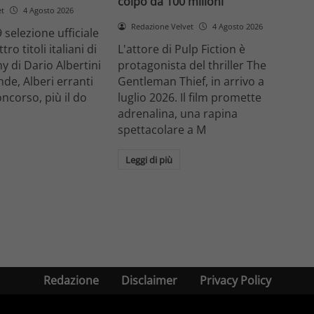
colpo da 100 milioni
et
4 Agosto 2026
Redazione Velvet
4 Agosto 2026
 selezione ufficiale
ro titoli italiani di
L'attore di Pulp Fiction è
y di Dario Albertini
protagonista del thriller The
nde, Alberi erranti
Gentleman Thief, in arrivo a
oncorso, più il do
luglio 2026. Il film promette
adrenalina, una rapina
spettacolare a M
Leggi di più
Redazione
Disclaimer
Privacy Policy