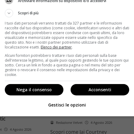
Archiviare informazioni su dispositivo e/o accedervi
ome la trilogia
ricambio generazionale e
asformato la sua
assenza di genere. L'analisi dal
Scopri di più
trice
Ciné di Riccione.
I tuoi dati personali verranno trattati da 327 partner e le informazioni
raccolte dal tuo dispositivo (come cookie, identificatori univoci e altri dati
Leggi di più
del dispositivo) potrebbero essere condivise con questi ultimi, da loro
visualizzate e memorizzate oppure essere usate nello specifico da
questo sito. Noi e i nostri partner potremmo utilizzare dati di
localizzazione esatti.
Elenco dei partner
.
Alcuni fornitori potrebbero trattare i tuoi dati personali sulla base
dell'interesse legittimo, al quale puoi opporti gestendo le tue opzioni qui
sotto. Cerca un link in fondo a questa pagina o nel menu del sito per
gestire o revocare il consenso nelle impostazioni della privacy e dei
cookie.
Anteprime
Nega il consenso
Acconsenti
tino e il decimo
Jai Courtney si riscatta con
Richardson rivela
Dangerous Animals su Prime
Gestisci le opzioni
nel 2027 e l’addio a
Video: da flop a serial killer
tic
Redazione Velvet
4 Agosto 2026
et
4 Agosto 2026
Scopri come Jai Courtney