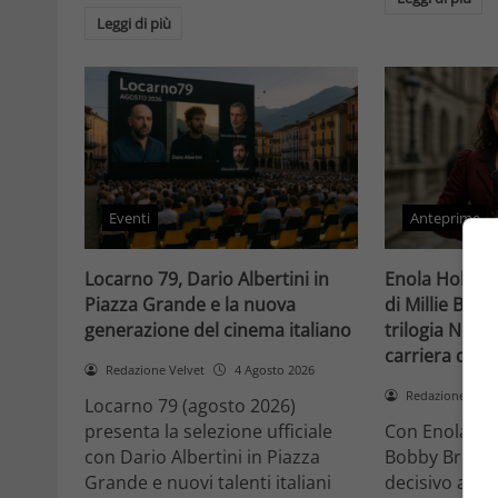
Leggi di più
Eventi
Anteprime
Locarno 79, Dario Albertini in
Enola Holmes 
Piazza Grande e la nuova
di Millie Bob
generazione del cinema italiano
trilogia Netfli
carriera di un
Redazione Velvet
4 Agosto 2026
Redazione Velv
Locarno 79 (agosto 2026)
presenta la selezione ufficiale
Con Enola Hol
con Dario Albertini in Piazza
Bobby Brown 
Grande e nuovi talenti italiani
decisivo a Ho