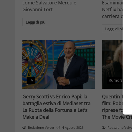
come Salvatore Mereu e
Esaminiamo c
Giovanni Tort
Netflix ha tr
carriera da at
Leggi di più
Leggi di più
TV
Rumors
Gerry Scotti vs Enrico Papi: la
Quentin Taran
battaglia estiva di Mediaset tra
film: Robert 
La Ruota della Fortuna e Let’s
riprese forse 
Make a Deal
The Movie Cri
Redazione Velvet
4 Agosto 2026
Redazione Velv