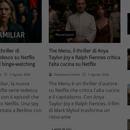
Recensioni
thriller di
The Menu, il thriller di Anya
desco su Netflix
Taylor-Joy e Ralph Fiennes critica
il binge-watching
l’alta cucina su Netflix
et
5 Agosto 2026
Redazione Velvet
5 Agosto 2026
liar, la nuova
The Menu è un thriller d'autore
flix serie tedesca
su Netflix che critica l'alta cucina
 con 6 episodi che
e il capitalismo. Con Anya
o Netflix. Una spy
Taylor-Joy e Ralph Fiennes, il film
entata a Berlino con
di Mark Mylod trasforma un
ristorante
Leggi di più