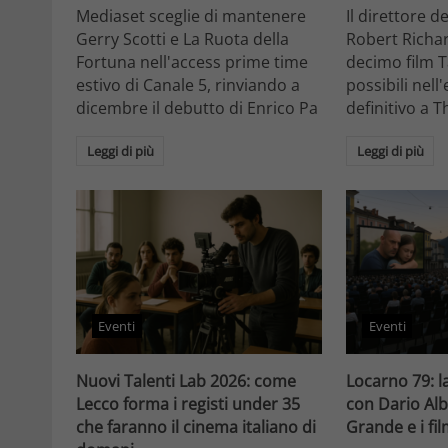
Mediaset sceglie di mantenere
Il direttore d
Gerry Scotti e La Ruota della
Robert Richa
Fortuna nell'access prime time
decimo film T
estivo di Canale 5, rinviando a
possibili nell
dicembre il debutto di Enrico Pa
definitivo a T
Leggi di più
Leggi di più
Eventi
Eventi
Nuovi Talenti Lab 2026: come
Locarno 79: la
Lecco forma i registi under 35
con Dario Alb
che faranno il cinema italiano di
Grande e i fi