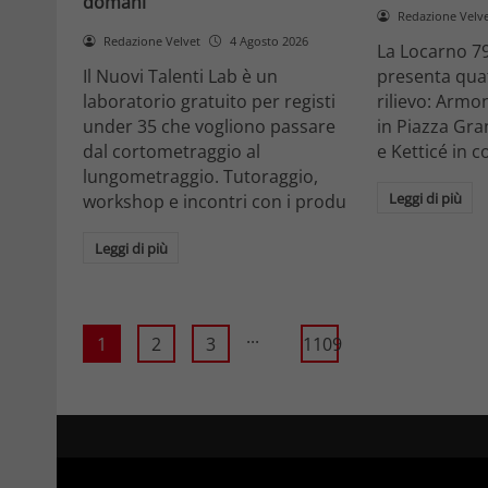
domani
Redazione Velv
Redazione Velvet
4 Agosto 2026
La Locarno 79
Il Nuovi Talenti Lab è un
presenta quatt
laboratorio gratuito per registi
rilievo: Armon
under 35 che vogliono passare
in Piazza Gra
dal cortometraggio al
e Ketticé in c
lungometraggio. Tutoraggio,
Leggi di più
workshop e incontri con i produ
Leggi di più
...
1
2
3
1109