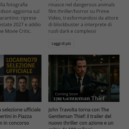
ella fotografia
rinasce nel dangerous animals
rdson aggiorna sul
film thriller/horror su Prime
arantino: riprese
Video, trasformandosi da attore
'estate 2027 e addio
di blockbuster a interprete di
he Movie Critic.
ruoli dark e complessi
Leggi di più
Coming Soon
 selezione ufficiale
John Travolta torna con The
ertini in Piazza
Gentleman Thief: il trailer del
lm in concorso
nuovo thriller con azione e un