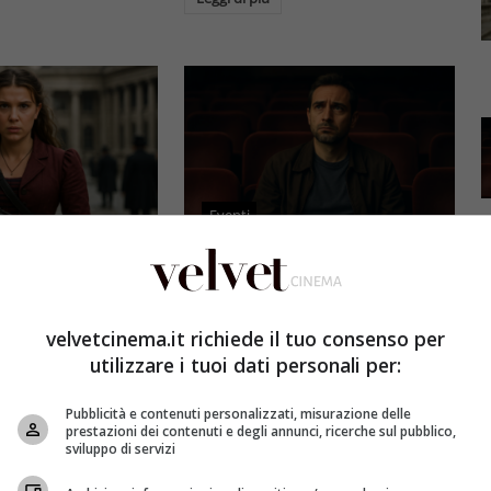
Eventi
3 e il grande salto
Al cinema italiano manca una
by Brown: come la
visione: il grido d’allarme dal
x ha stravolto la
Ciné di Riccione su opere prime
velvetcinema.it richiede il tuo consenso per
a star
e genere
utilizzare i tuoi dati personali per:
et
4 Agosto 2026
Redazione Velvet
4 Agosto 2026
Pubblicità e contenuti personalizzati, misurazione delle
mes 3, Millie
Il cinema italiano opere prime
prestazioni dei contenuti e degli annunci, ricerche sul pubblico,
compie un salto
affronta una crisi strutturale:
sviluppo di servizi
llywood.
poche new entry, scarso