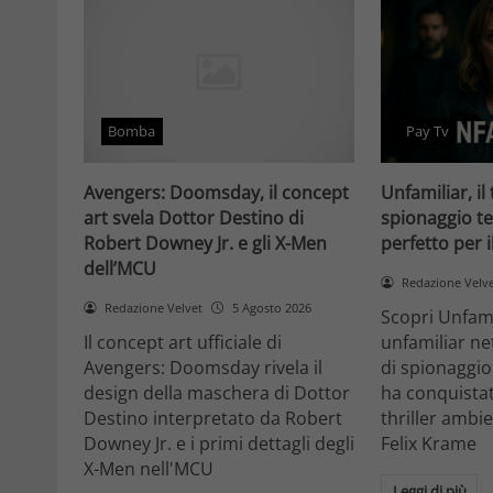
Bomba
Pay Tv
Avengers: Doomsday, il concept
Unfamiliar, il 
art svela Dottor Destino di
spionaggio te
Robert Downey Jr. e gli X-Men
perfetto per 
dell’MCU
Redazione Velv
Redazione Velvet
5 Agosto 2026
Scopri Unfami
Il concept art ufficiale di
unfamiliar net
Avengers: Doomsday rivela il
di spionaggio
design della maschera di Dottor
ha conquistat
Destino interpretato da Robert
thriller ambi
Downey Jr. e i primi dettagli degli
Felix Krame
X-Men nell'MCU
Leggi di più