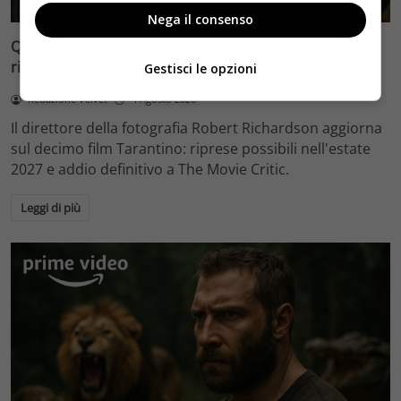
Nega il consenso
Quentin Tarantino e il decimo film: Robert Richardson
rivela riprese forse nel 2027 e l’addio a The Movie Critic
Gestisci le opzioni
Redazione Velvet
4 Agosto 2026
Il direttore della fotografia Robert Richardson aggiorna
sul decimo film Tarantino: riprese possibili nell'estate
2027 e addio definitivo a The Movie Critic.
Leggi di più