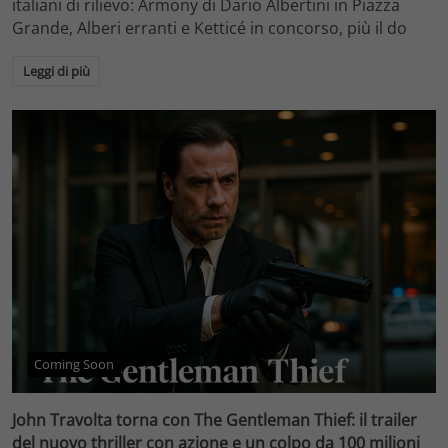
italiani di rilievo: Armony di Dario Albertini in Piazza
Grande, Alberi erranti e Ketticé in concorso, più il do
Leggi di più
Coming Soon
John Travolta torna con The Gentleman Thief: il trailer
del nuovo thriller con azione e un colpo da 100 milioni