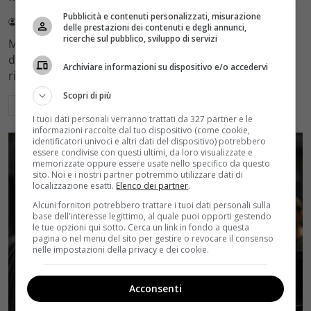
Pubblicità e contenuti personalizzati, misurazione
Redazione Velvet
4 Agosto 2026
delle prestazioni dei contenuti e degli annunci,
ricerche sul pubblico, sviluppo di servizi
Mediaset sceglie di mantenere Gerry Scotti e La Ruota
della Fortuna nell'access prime time estivo di Canale 5,
Archiviare informazioni su dispositivo e/o accedervi
rinviando a dicembre il debutto di Enrico Pa
Scopri di più
Leggi di più
I tuoi dati personali verranno trattati da 327 partner e le
informazioni raccolte dal tuo dispositivo (come cookie,
identificatori univoci e altri dati del dispositivo) potrebbero
essere condivise con questi ultimi, da loro visualizzate e
memorizzate oppure essere usate nello specifico da questo
sito. Noi e i nostri partner potremmo utilizzare dati di
localizzazione esatti.
Elenco dei partner
.
Alcuni fornitori potrebbero trattare i tuoi dati personali sulla
base dell'interesse legittimo, al quale puoi opporti gestendo
le tue opzioni qui sotto. Cerca un link in fondo a questa
pagina o nel menu del sito per gestire o revocare il consenso
nelle impostazioni della privacy e dei cookie.
Acconsenti
Rumors