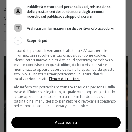
Pubblicità e contenuti personalizzati, misurazione
Redazione Velvet
4 Agosto 2026
delle prestazioni dei contenuti e degli annunci,
ricerche sul pubblico, sviluppo di servizi
Mediaset sceglie di mantenere Gerry Scotti e La Ruota
della Fortuna nell'access prime time estivo di Canale 5,
Archiviare informazioni su dispositivo e/o accedervi
rinviando a dicembre il debutto di Enrico Pa
Scopri di più
Leggi di più
I tuoi dati personali verranno trattati da 327 partner e le
informazioni raccolte dal tuo dispositivo (come cookie,
identificatori univoci e altri dati del dispositivo) potrebbero
essere condivise con questi ultimi, da loro visualizzate e
memorizzate oppure essere usate nello specifico da questo
sito. Noi e i nostri partner potremmo utilizzare dati di
localizzazione esatti.
Elenco dei partner
.
Alcuni fornitori potrebbero trattare i tuoi dati personali sulla
base dell'interesse legittimo, al quale puoi opporti gestendo
le tue opzioni qui sotto. Cerca un link in fondo a questa
pagina o nel menu del sito per gestire o revocare il consenso
nelle impostazioni della privacy e dei cookie.
Acconsenti
Rumors