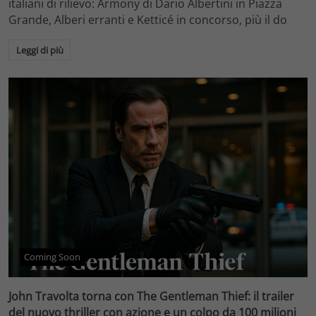
italiani di rilievo: Armony di Dario Albertini in Piazza
Grande, Alberi erranti e Ketticé in concorso, più il do
Leggi di più
Coming Soon
John Travolta torna con The Gentleman Thief: il trailer
del nuovo thriller con azione e un colpo da 100 milioni