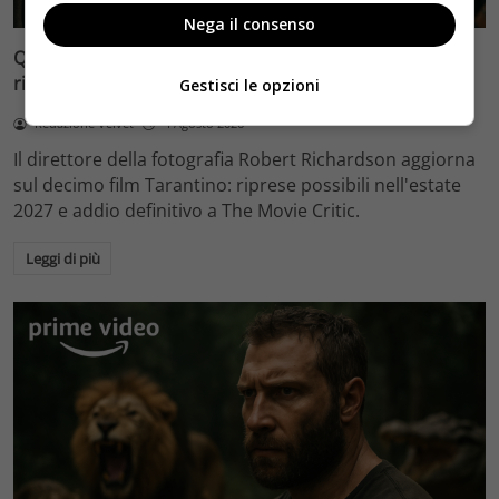
Nega il consenso
Quentin Tarantino e il decimo film: Robert Richardson
rivela riprese forse nel 2027 e l’addio a The Movie Critic
Gestisci le opzioni
Redazione Velvet
4 Agosto 2026
Il direttore della fotografia Robert Richardson aggiorna
sul decimo film Tarantino: riprese possibili nell'estate
2027 e addio definitivo a The Movie Critic.
Leggi di più