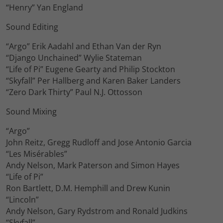
“Henry” Yan England
Sound Editing
“Argo” Erik Aadahl and Ethan Van der Ryn
“Django Unchained” Wylie Stateman
“Life of Pi” Eugene Gearty and Philip Stockton
“Skyfall” Per Hallberg and Karen Baker Landers
“Zero Dark Thirty” Paul N.J. Ottosson
Sound Mixing
“Argo”
John Reitz, Gregg Rudloff and Jose Antonio Garcia
“Les Misérables”
Andy Nelson, Mark Paterson and Simon Hayes
“Life of Pi”
Ron Bartlett, D.M. Hemphill and Drew Kunin
“Lincoln”
Andy Nelson, Gary Rydstrom and Ronald Judkins
“Skyfall”