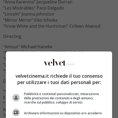
“Anna Karenina” Jacqueline Durran
“Les Misérables” Paco Delgado
“Lincoln” Joanna Johnston
“Mirror Mirror” Eiko Ishioka
“Snow White and the Huntsman” Colleen Atwood
Directing
“Amour” Michael Haneke
“Beasts of the Southern Wild” Benh Zeitlin
“Life of Pi” Ang Lee
“Lincoln” Steven Spielberg
“Silver Linings Playbook” David O. Russell
velvetcinema.it richiede il tuo consenso
Documentary Feature
per utilizzare i tuoi dati personali per:
“5 Broken Cameras”
Pubblicità e contenuti personalizzati, misurazione
Emad Burnat and Guy Davidi
delle prestazioni dei contenuti e degli annunci,
ricerche sul pubblico, sviluppo di servizi
“The Gatekeepers”
Nominees to be determined
Archiviare informazioni su dispositivo e/o accedervi
“How to Survive a Plague”