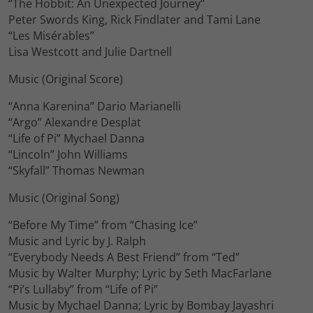
“The Hobbit: An Unexpected Journey”
Peter Swords King, Rick Findlater and Tami Lane
“Les Misérables”
Lisa Westcott and Julie Dartnell
Music (Original Score)
“Anna Karenina” Dario Marianelli
“Argo” Alexandre Desplat
“Life of Pi” Mychael Danna
“Lincoln” John Williams
“Skyfall” Thomas Newman
Music (Original Song)
“Before My Time” from “Chasing Ice”
Music and Lyric by J. Ralph
“Everybody Needs A Best Friend” from “Ted”
Music by Walter Murphy; Lyric by Seth MacFarlane
“Pi’s Lullaby” from “Life of Pi”
Music by Mychael Danna; Lyric by Bombay Jayashri