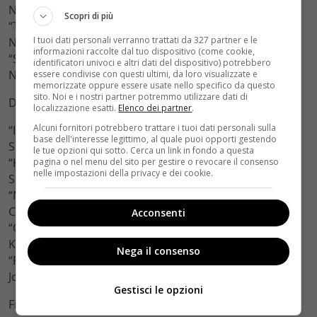
Nominees to be determined
Scopri di più
“The Invisible War”
I tuoi dati personali verranno trattati da 327 partner e le
Nominees to be determined
informazioni raccolte dal tuo dispositivo (come cookie,
“Searching for Sugar Man”
identificatori univoci e altri dati del dispositivo) potrebbero
Nominees to be determined
essere condivise con questi ultimi, da loro visualizzate e
memorizzate oppure essere usate nello specifico da questo
sito. Noi e i nostri partner potremmo utilizzare dati di
Documentary Short Subject
localizzazione esatti.
Elenco dei partner
.
Alcuni fornitori potrebbero trattare i tuoi dati personali sulla
“Inocente”
base dell'interesse legittimo, al quale puoi opporti gestendo
Sean Fine and Andrea Nix Fine
le tue opzioni qui sotto. Cerca un link in fondo a questa
“Kings Point”
pagina o nel menu del sito per gestire o revocare il consenso
nelle impostazioni della privacy e dei cookie.
Sari Gilman and Jedd Wider
“Mondays at Racine”
Cynthia Wade and Robin Honan
Acconsenti
“Open Heart”
Kief Davidson and Cori Shepherd Stern
Nega il consenso
“Redemption”
Jon Alpert and Matthew O’Neill
Gestisci le opzioni
Film Editing