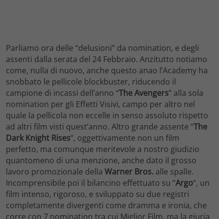
Parliamo ora delle “delusioni” da nomination, e degli
assenti dalla serata del 24 Febbraio. Anzitutto notiamo
come, nulla di nuovo, anche questo anao l’Academy ha
snobbato le pellicole blockbuster, riducendo il
campione di incassi dell’anno “
The Avengers
” alla sola
nomination per gli Effetti Visivi, campo per altro nel
quale la pellicola non eccelle in senso assoluto rispetto
ad altri film visti quest’anno. Altro grande assente “
The
Dark Knight Rises
“, oggettivamente non un film
perfetto, ma comunque meritevole a nostro giudizio
quantomeno di una menzione, anche dato il grosso
lavoro promozionale della
Warner Bros.
alle spalle.
Incomprensibile poi il bilancino effettuato su “
Argo
“, un
film intenso, rigoroso, e sviluppato su due registri
completamente divergenti come dramma e ironia, che
corre con 7 nomination tra cui Miglior Film, ma la giuria