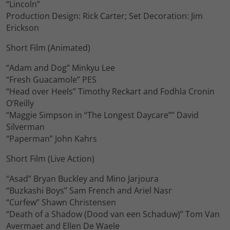
“Lincoln”
Production Design: Rick Carter; Set Decoration: Jim
Erickson
Short Film (Animated)
“Adam and Dog” Minkyu Lee
“Fresh Guacamole” PES
“Head over Heels” Timothy Reckart and Fodhla Cronin
O’Reilly
“Maggie Simpson in “The Longest Daycare”” David
Silverman
“Paperman” John Kahrs
Short Film (Live Action)
“Asad” Bryan Buckley and Mino Jarjoura
“Buzkashi Boys” Sam French and Ariel Nasr
“Curfew” Shawn Christensen
“Death of a Shadow (Dood van een Schaduw)” Tom Van
Avermaet and Ellen De Waele