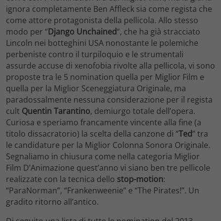
ignora completamente Ben Affleck sia come regista che
come attore protagonista della pellicola. Allo stesso
modo per “
Django Unchained
“, che ha già stracciato
Lincoln nei botteghini USA nonostante le polemiche
perbeniste contro il turpiloquio e le strumentali
assurde accuse di xenofobia rivolte alla pellicola, vi sono
proposte tra le 5 nomination quella per Miglior Film e
quella per la Miglior Sceneggiatura Originale, ma
paradossalmente nessuna considerazione per il regista
cult
Quentin Tarantino
, demiurgo totale dell’opera.
Curiosa e speriamo francamente vincente alla fine (a
titolo dissacratorio) la scelta della canzone di “
Ted
” tra
le candidature per la Miglior Colonna Sonora Originale.
Segnaliamo in chiusura come nella categoria Miglior
Film D’Animazione quest’anno vi siano ben tre pellicole
realizzate con la tecnica dello
stop-motion
:
“ParaNorman”, “Frankenweenie” e “The Pirates!”. Un
gradito ritorno all’antico.
Di seguito una lista di tutte le nomination del 2013,