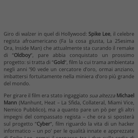
Giro di walzer in quel di Hollywood:
Spike Lee
, il celebre
regista afroamericano (Fa la cosa giusta, La 25esima
Ora, Inside Man) che attualmente sta curando il remake
di “
Oldboy
“, pare abbia conquistato un prossimo
progetto: si tratta di “
Gold
“, film la cui trama ambientata
negli anni ’90 vede un cercatore d’oro, ormai anziano,
imbattersi fortuitamente nella miniera d’oro più grande
del mondo.
Per girare il film era stato ingaggiato
sua altezza
Michael
Mann
(Manhunt, Heat – La Sfida, Collateral, Miami Vice,
Nemico Pubblico), ma a quanto pare un pò per gli altri
impegni del compassato regista – che ora si sposterà
sul progetto “
Cyber
“, film riguardo la vita di un hacker
informatico – un po’ per le qualità innate e apprezzate
di Spike Lee, ormai il sorpasso tra i due sulla sedia di