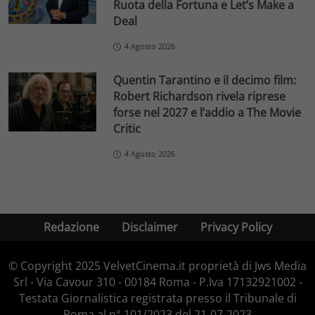
Ruota della Fortuna e Let’s Make a
Deal
4 Agosto 2026
Quentin Tarantino e il decimo film:
Robert Richardson rivela riprese
forse nel 2027 e l’addio a The Movie
Critic
4 Agosto 2026
Redazione
Disclaimer
Privacy Policy
© Copyright 2025 VelvetCinema.it proprietà di Jws Media
Srl - Via Cavour 310 - 00184 Roma - P.Iva 17132921002 -
Testata Giornalistica registrata presso il Tribunale di
Roma al n° 101/2023 del 21-07-2023