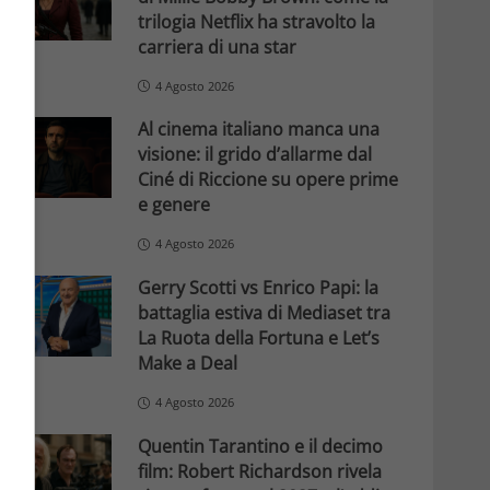
trilogia Netflix ha stravolto la
carriera di una star
4 Agosto 2026
Al cinema italiano manca una
visione: il grido d’allarme dal
Ciné di Riccione su opere prime
e genere
4 Agosto 2026
Gerry Scotti vs Enrico Papi: la
battaglia estiva di Mediaset tra
La Ruota della Fortuna e Let’s
Make a Deal
4 Agosto 2026
Quentin Tarantino e il decimo
film: Robert Richardson rivela