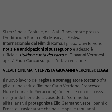
Si terrà nella Capitale, dall’8 al 17 novembre presso
l’Auditorium Parco della Musica, il
Festival
Internazionale del Film di Roma
. I preparativi fervono,
notizie e anticipazioni si susseguono
e adesso è
ufficiale:
L’ultima ruota del carro
di
Giovanni Veronesi
aprirà
Fuori Concorso
quest’ottava edizione.
VELVET CINEMA INTERVISTA GIOVANNI VERONESI: LEGGI
Il nuovo lavoro del
regista e sceneggiatore toscano
(fra
gli altri, ha scritto film per Carlo Verdone, Francesco
Nuti e Leonardo Pieraccioni) s’inserisce con destrezza
nel grande filone della cosiddetta “commedia
all’italiana”. Il
protagonista Elio Germano
veste i panni di
Ernesto, traslocatore che ha alle spalle tanti anni