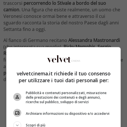
trascorsi
percorrendo lo Stivale a bordo del suo
camion
. Una figura che esiste realmente, un uomo che
Veronesi conosce ormai bene e attraverso il cui
sguardo racconta la storia del nostro Paese dagli anni
Settanta fino a oggi.
Al fianco di Germano recitano
Alessandra Mastronardi
(che interpreta sua moglie),
Ricky Memphis, Sergio
Rubini, Virginia Raffaele e Alessandro Haber
. Veronesi
firma la sceneggiatura di questa nuova pellicola insieme
a Ugo Chiti, Filippo Bologna ed Ernesto Fioretti;
la
proiezione sarà nella sala Santa Cecilia
, che conta oltre
velvetcinema.it richiede il tuo consenso
duemila posti a sedere.
per utilizzare i tuoi dati personali per:
Pubblicità e contenuti personalizzati, misurazione
delle prestazioni dei contenuti e degli annunci,
ricerche sul pubblico, sviluppo di servizi
Archiviare informazioni su dispositivo e/o accedervi
Scopri di più