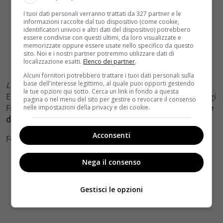
I tuoi dati personali verranno trattati da 327 partner e le
informazioni raccolte dal tuo dispositivo (come cookie,
identificatori univoci e altri dati del dispositivo) potrebbero
essere condivise con questi ultimi, da loro visualizzate e
memorizzate oppure essere usate nello specifico da questo
sito. Noi e i nostri partner potremmo utilizzare dati di
localizzazione esatti.
Elenco dei partner
.
Alcuni fornitori potrebbero trattare i tuoi dati personali sulla
base dell'interesse legittimo, al quale puoi opporti gestendo
L’ultima ruota del carro
, prodotto da Warner Bros.,
le tue opzioni qui sotto. Cerca un link in fondo a questa
Entertainment Italia e Fandango in associazione con Ogi
pagina o nel menu del sito per gestire o revocare il consenso
Film, sarà distribuito da Warner Bros. Pictures
a partire
nelle impostazioni della privacy e dei cookie.
dal 14 novembre
.
Acconsenti
Foto by Ufficio Stampa
Nega il consenso
Gestisci le opzioni