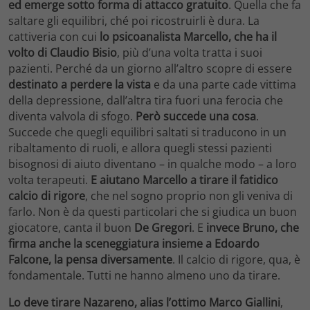
ed emerge sotto forma di attacco gratuito
. Quella che fa
saltare gli equilibri, ché poi ricostruirli è dura. La
cattiveria con cui
lo psicoanalista Marcello, che ha il
volto di Claudio Bisio
, più d’una volta tratta i suoi
pazienti. Perché da un giorno all’altro scopre di essere
destinato a perdere la vista
e da una parte cade vittima
della depressione, dall’altra tira fuori una ferocia che
diventa valvola di sfogo.
Però succede una cosa
.
Succede che quegli equilibri saltati si traducono in un
ribaltamento di ruoli, e allora quegli stessi pazienti
bisognosi di aiuto diventano – in qualche modo – a loro
volta terapeuti.
E aiutano Marcello a tirare il fatidico
calcio di rigore
, che nel sogno proprio non gli veniva di
farlo. Non è da questi particolari che si giudica un buon
giocatore, canta il buon
De Gregori
. E
invece Bruno, che
firma anche la sceneggiatura insieme a Edoardo
Falcone, la pensa diversamente
. Il calcio di rigore, qua, è
fondamentale. Tutti ne hanno almeno uno da tirare.
Lo deve tirare Nazareno, alias l’ottimo Marco Giallini
,