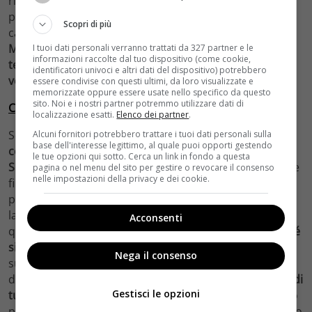
ricorda un po’
il Mago di Oz
e ha il sapore di fiaba. Un
po’ defilato, ma non per questo privo di carattere e
Scopri di più
caratteristiche,
il personaggio di Rocco Papaleo:
Michelangelo, telecronista tradito dalla moglie con un
I tuoi dati personali verranno trattati da 327 partner e le
informazioni raccolte dal tuo dispositivo (come cookie,
tedesco – ma è davvero tedesco – e assetato di
identificatori univoci e altri dati del dispositivo) potrebbero
vendetta
.
essere condivise con questi ultimi, da loro visualizzate e
memorizzate oppure essere usate nello specifico da questo
sito. Noi e i nostri partner potremmo utilizzare dati di
CONFUSI E FELICI, IL TRAILER: GUARDA
localizzazione esatti.
Elenco dei partner
.
Sono loro, i “malati”. Una sorta di
moderna e felliniana
Alcuni fornitori potrebbero trattare i tuoi dati personali sulla
base dell'interesse legittimo, al quale puoi opporti gestendo
comitiva
tenuta a bada dall’unica “normale” ovvero
le tue opzioni qui sotto. Cerca un link in fondo a questa
Silvia/Anna Foglietta
, la segretaria di Marcello/Bisio, che
pagina o nel menu del sito per gestire o revocare il consenso
nelle impostazioni della privacy e dei cookie.
fin dall’inizio – nonostante l’anima stropicciata da una
perdita prematura – si oppone alla sua decisione di
lasciare il lavoro.
Confusi e felici
fa ridere. Propone
Acconsenti
qualche cattiveria. E riesce pure a commuovere.
Perché
si sentono i cuori
, perché è un film sul ribaltamento,
Nega il consenso
sulla metafore del viaggio (Foglietta dixit), sulle crisi
della società di oggi. Sulla solitudine, anche.
Ma prima di
Gestisci le opzioni
tutto è un film sull’amicizia
. Se c’è qualcuno che fa il tifo
per te, se ne senti il calore… Beh, quel calcio lo tiri molto