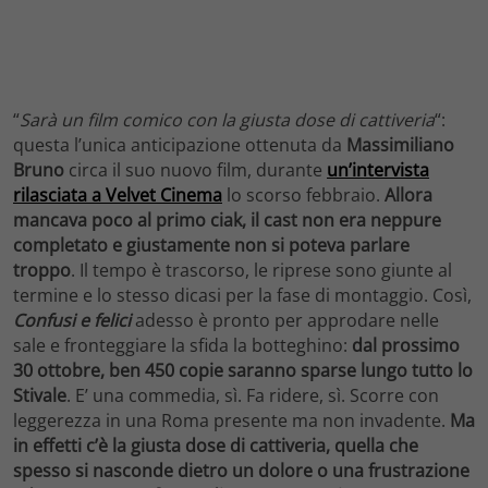
“
Sarà un film comico con la giusta dose di cattiveria
“:
questa l’unica anticipazione ottenuta da
Massimiliano
Bruno
circa il suo nuovo film, durante
un’intervista
rilasciata a Velvet Cinema
lo scorso febbraio.
Allora
mancava poco al primo ciak, il cast non era neppure
completato e giustamente non si poteva parlare
troppo
. Il tempo è trascorso, le riprese sono giunte al
termine e lo stesso dicasi per la fase di montaggio. Così,
Confusi e felici
adesso è pronto per approdare nelle
sale e fronteggiare la sfida la botteghino:
dal prossimo
30 ottobre, ben 450 copie saranno sparse lungo tutto lo
Stivale
. E’ una commedia, sì. Fa ridere, sì. Scorre con
leggerezza in una Roma presente ma non invadente.
Ma
in effetti c’è la giusta dose di cattiveria, quella che
spesso si nasconde dietro un dolore o una frustrazione