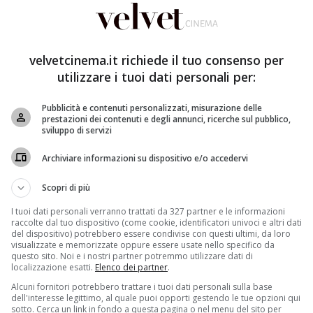
velvetcinema.it richiede il tuo consenso per
utilizzare i tuoi dati personali per:
Pubblicità e contenuti personalizzati, misurazione delle
 cattivo
,
film postumo di Claudio Caligari, rappresenta
prestazioni dei contenuti e degli annunci, ricerche sul pubblico,
sviluppo di servizi
goria Miglior Film in lingua straniera
. A fare questa
Anica proprio oggi (28 settembre), composta da
Nicola
Archiviare informazioni su dispositivo e/o accedervi
er i Beni e le Attività Culturali; dal compositore
Nicola
trici
Tilde Corsi e Olivia Musini
; dal distributore
Andrea
Scopri di più
dazione Centro sperimentale di cinematografia e dai
I tuoi dati personali verranno trattati da 327 partner e le informazioni
raccolte dal tuo dispositivo (come cookie, identificatori univoci e altri dati
del dispositivo) potrebbero essere condivise con questi ultimi, da loro
ica, che agisce in rappresentanza dell’Academy of Motion
visualizzate e memorizzate oppure essere usate nello specifico da
questo sito. Noi e i nostri partner potremmo utilizzare dati di
nation avverrà il prossimo 14 gennaio 2016
, la
localizzazione esatti.
Elenco dei partner
.
atuette avrà invece luogo
a Los Angeles domenica 28
Alcuni fornitori potrebbero trattare i tuoi dati personali sulla base
erafilm, Raicinema e Taodue, distribuito dalla Good
dell'interesse legittimo, al quale puoi opporti gestendo le tue opzioni qui
ultima Mostra del cinema di Venezia
riscuotendo grandi
sotto. Cerca un link in fondo a questa pagina o nel menu del sito per