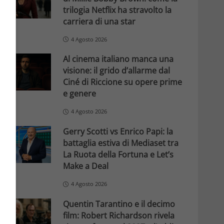
trilogia Netflix ha stravolto la
carriera di una star
4 Agosto 2026
Al cinema italiano manca una
visione: il grido d’allarme dal
Ciné di Riccione su opere prime
e genere
4 Agosto 2026
Gerry Scotti vs Enrico Papi: la
battaglia estiva di Mediaset tra
La Ruota della Fortuna e Let’s
Make a Deal
4 Agosto 2026
Quentin Tarantino e il decimo
film: Robert Richardson rivela