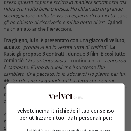
preso questo copione scritto in maniera scomposta ma
l’idea era molto bella e fresca. Ho chiamato un grande
sceneggiatore molto bravo ed esperto di comici toscani,
gli ho chiesto di riscriverlo e mi ha detto di ‘si’
“. Quindi
ha chiamato anche Pieraccioni.
Era giugno, lui si è presentato con una giacca di velluto,
sudato
: “
grondava ed io vestita tutta di chiffon
“.
La
Rusic gli propose 3 contratti, dunque 3 film. E così tutto
cominciò
. “
Era un’entusiasta
– continua Rita –
Leonardo
è cambiato. E’’uno di quelli che il successo l’ha
cambiato. Che peccato, io lo adoravo! Ho pianto per lui.
Mi ricordo ancora quando mi ha detto che non mi
poteva più parlare perché Vittorio gli aveva detto che se
parlava con me gli avrebbe cancellato i contratti
“. Dice
di aver provato un grande dolore, in quell’occasione,
come 100 coltellate tutte insieme, “
perché lo
velvetcinema.it richiede il tuo consenso
consideravo come mio figlio, artisticamente parlando.
per utilizzare i tuoi dati personali per:
Non era nessuno, tra virgolette, aveva delle grandi
capacità e potenzialità altrimenti non sarebbe venuto
Pubblicità e contenuti personalizzati, misurazione