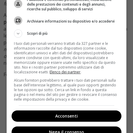
fuori, ma non lo conosceva nessuno
“.
delle prestazioni dei contenuti e degli annunci,
ricerche sul pubblico, sviluppo di servizi
A distanza di tempo,
rifiuta l’idea di ricucire i rapporti
Archiviare informazioni su dispositivo e/o accedervi
perché la ferita è stata troppo profonda.
Pare che lui le
abbia mandato un sms nel tentativo di riavvicinarsi, ma
Scopri di più
lei non se la sente. Dice di volergli ancora bene, di non
provare rabbia, ma “
non posso permettere di essere
I tuoi dati personali verranno trattati da 327 partner e le
informazioni raccolte dal tuo dispositivo (come cookie,
maltrattata in un certo senso così da tutti, devo
identificatori univoci e altri dati del dispositivo) potrebbero
difendermi
“. Cosa risponderà Pieraccioni, ammesso e
essere condivise con questi ultimi, da loro visualizzate e
non concesso che risponderà?
memorizzate oppure essere usate nello specifico da questo
sito. Noi e i nostri partner potremmo utilizzare dati di
localizzazione esatti.
Elenco dei partner
.
Foto by Facebook
Alcuni fornitori potrebbero trattare i tuoi dati personali sulla
base dell'interesse legittimo, al quale puoi opporti gestendo
le tue opzioni qui sotto. Cerca un link in fondo a questa
pagina o nel menu del sito per gestire o revocare il consenso
nelle impostazioni della privacy e dei cookie.
Acconsenti
Nega il consenso