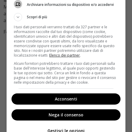
Archiviare informazioni su dispositivo e/o accedervi
Ma per avere una risposta a questa domanda l’attesa è
ancora lunga, intanto non ci resta che iniziare il conto
Scopri di più
alla rovescia per goderci l’ultima fatica dell’attore.
I tuoi dati personali verranno trattati da 327 partner e le
Foto by Instagram
informazioni raccolte dal tuo dispositivo (come cookie,
identificatori univoci e altri dati del dispositivo) potrebbero
essere condivise con questi ultimi, da loro visualizzate e
memorizzate oppure essere usate nello specifico da questo
sito. Noi e i nostri partner potremmo utilizzare dati di
localizzazione esatti.
Elenco dei partner
.
Alcuni fornitori potrebbero trattare i tuoi dati personali sulla
base dell'interesse legittimo, al quale puoi opporti gestendo
le tue opzioni qui sotto. Cerca un link in fondo a questa
pagina o nel menu del sito per gestire o revocare il consenso
nelle impostazioni della privacy e dei cookie.
Acconsenti
Nega il consenso
Gestisci le opzioni