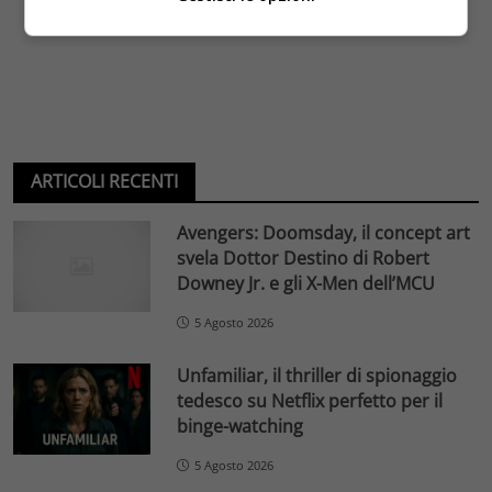
ARTICOLI RECENTI
Avengers: Doomsday, il concept art
svela Dottor Destino di Robert
Downey Jr. e gli X-Men dell’MCU
5 Agosto 2026
Unfamiliar, il thriller di spionaggio
tedesco su Netflix perfetto per il
binge-watching
5 Agosto 2026