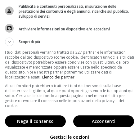
ershala Ali
che interpreterà
Cornell “Cottonmouth”
Pubblicità e contenuti personalizzati, misurazione delle
prestazioni dei contenuti e degli annunci, ricerche sul pubblico,
mone Missick nel ruolo di Misty Knight, Theo Rossi in
sviluppo di servizi
 Scarfe e Rosario Dawson, che torna nelle vesti di Claire
”.
Archiviare informazioni su dispositivo e/o accedervi
Scopri di più
I tuoi dati personali verranno trattati da 327 partner e le informazioni
raccolte dal tuo dispositivo (come cookie, identificatori univoci e altri dati
del dispositivo) potrebbero essere condivise con questi ultimi, da loro
visualizzate e memorizzate oppure essere usate nello specifico da
questo sito. Noi e i nostri partner potremmo utilizzare dati di
localizzazione esatti.
Elenco dei partner
.
Alcuni fornitori potrebbero trattare i tuoi dati personali sulla base
dell'interesse legittimo, al quale puoi opporti gestendo le tue opzioni qui
sotto. Cerca un link in fondo a questa pagina o nel menu del sito per
gestire o revocare il consenso nelle impostazioni della privacy e dei
cookie.
Nega il consenso
Acconsenti
Gestisci le opzioni