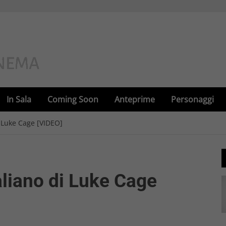
In Sala
Coming Soon
Anteprime
Personaggi
di Luke Cage [VIDEO]
taliano di Luke Cage