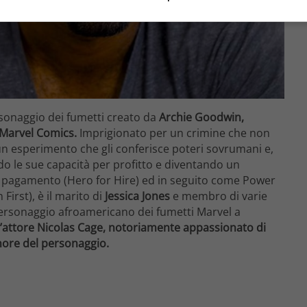
sonaggio dei fumetti creato da
Archie Goodwin,
 Marvel Comics.
Imprigionato per un crimine che non
un esperimento che gli conferisce poteri sovrumani e,
o le sue capacità per profitto e diventando un
pagamento (Hero for Hire) ed in seguito come Power
 First), è il marito di
Jessica Jones
e membro di varie
 personaggio afroamericano dei fumetti Marvel a
 l’attore Nicolas Cage, notoriamente appassionato di
onore del personaggio.