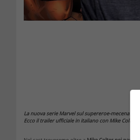
La nuova serie Marvel sul supereroe-mecenario di
Ecco il trailer ufficiale in italiano con Mike Colter
Nel cast troveremo oltre a
Mike Colter nei panni 