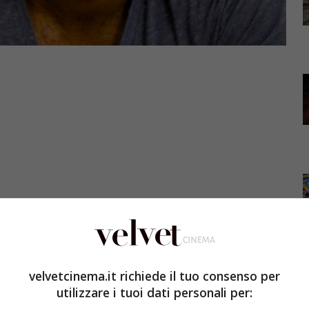
 Harlem sarà disponibile su Netflix dal 30 settembre.
 nei panni del protagonista.
velvetcinema.it richiede il tuo consenso per
utilizzare i tuoi dati personali per:
di Luke Cage
, che ha già interpretato lo stesso ruolo