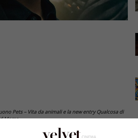
guono Pets – Vita da animali e la new entry Qualcosa di
ad Moms.
iato la concorrenza al botteghino italiano del
chermo partendo con un incasso di 4.500.000 euro
e