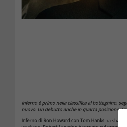
Inferno è primo nella classifica al botteghino, se
nuovo. Un debutto anche in quarta posizione: B
Inferno di Ron Howard con Tom Hanks
ha sbaragl
weekend:
Robert Langdon è tornato sul grande s