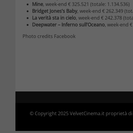
Mine
, week-end € 325.521 (totale: 1.134.536)
Bridget Jones’s Baby
, week-end € 262.349 (tot
La verità sta in cielo
, week-end € 242.378 (tota
Deepwater – Inferno sull’Oceano
, week-end €
Photo credits Facebook
© Copyright 2025 VelvetCinema.it proprietà di 