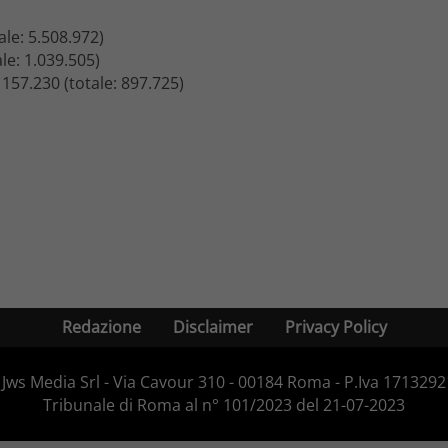
ale: 5.508.972)
le: 1.039.505)
 157.230 (totale: 897.725)
Redazione
Disclaimer
Privacy Policy
Jws Media Srl - Via Cavour 310 - 00184 Roma - P.Iva 171329210
Tribunale di Roma al n° 101/2023 del 21-07-2023