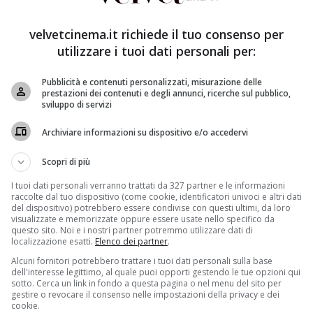
facendo dell’Italia miglior mercato al mondo per il film
sia e persino il Regno Unito (in America uscirà a fine
velvetcinema.it richiede il tuo consenso per
one nella classifica assoluta (in soli quattro giorni di
utilizzare i tuoi dati personali per:
Pubblicità e contenuti personalizzati, misurazione delle
da animali
dell’
Illumination Entertainment
è sceso
prestazioni dei contenuti e degli annunci, ricerche sul pubblico,
sviluppo di servizi
nel finesettimana 2.900.000 euro, per un totale italiano
 film dell’anno.
Archiviare informazioni su dispositivo e/o accedervi
Scopri di più
I tuoi dati personali verranno trattati da 327 partner e le informazioni
raccolte dal tuo dispositivo (come cookie, identificatori univoci e altri dati
del dispositivo) potrebbero essere condivise con questi ultimi, da loro
visualizzate e memorizzate oppure essere usate nello specifico da
questo sito. Noi e i nostri partner potremmo utilizzare dati di
localizzazione esatti.
Elenco dei partner
.
Alcuni fornitori potrebbero trattare i tuoi dati personali sulla base
dell'interesse legittimo, al quale puoi opporti gestendo le tue opzioni qui
sotto. Cerca un link in fondo a questa pagina o nel menu del sito per
gestire o revocare il consenso nelle impostazioni della privacy e dei
cookie.