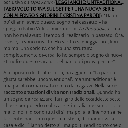
esclusiva su
Dplay.com
(
LEGGI ANCHE: UNTRADITIONAL,
FABIO VOLO TORNA SUL SET PER UNA NUOVA SERIE
CON ALFONSO SIGNORINI E CRISTINA PARODI
)
. “Da un
po’ di anni avevo questo sogno nel cassetto – ha
spiegato Fabio Volo ai microfoni di
La Repubblica
– ma
non ho mai avuto il tempo di realizzarlo in passato. Ora,
invece, ci sono riuscito. Ho scritto sceneggiature, libri
ma mai una serie tv, che ha una struttura
completamente diversa. Io ho sempre bisogno di nuovi
stimoli e questo sarà un bel banco di prova per me”.
A proposito del titolo scelto, ha aggiunto: “La parola
giusta sarebbe ‘unconventional’, ma ‘untraditional’ è
una parola ormai usata molto dai ragazzi.
Nella serie
racconto situazioni di vita non tradizionali
. Quando hai
un sogno da realizzare, fai il giro delle cosiddette sette
chiese per poterlo realizzare e, in Italia, nessuno ti dice
mai di no; ti dicono tutti di sì, ma poi alla fine non se ne
fa niente. Racconto questo mistero, di quando vai a
casa e dici: ‘Hanno detto sì’, ma poi ti rendi conto che o