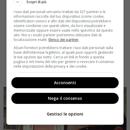
Scopri di più
I tuoi dati personali verranno trattati da 327 partner e le
informazioni raccolte dal tuo dispositivo (come cookie,
identificatori univoci e altri dati del dispositivo) potrebbero
essere condivise con questi ultimi, da loro visualizzate e
memorizzate oppure essere usate nello specifico da questo
sito. Noi e i nostri partner potremmo utilizzare dati di
localizzazione esatti.
Elenco dei partner
.
Alcuni fornitori potrebbero trattare i tuoi dati personali sulla
base dell'interesse legittimo, al quale puoi opporti gestendo
le tue opzioni qui sotto. Cerca un link in fondo a questa
pagina o nel menu del sito per gestire o revocare il consenso
nelle impostazioni della privacy e dei cookie.
Acconsenti
Nega il consenso
Gestisci le opzioni