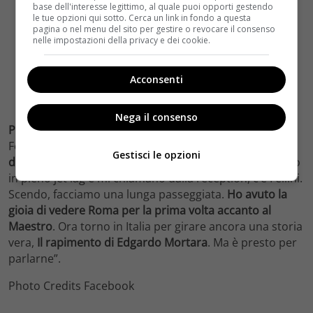
base dell'interesse legittimo, al quale puoi opporti gestendo
le tue opzioni qui sotto. Cerca un link in fondo a questa
pagina o nel menu del sito per gestire o revocare il consenso
nelle impostazioni della privacy e dei cookie.
Acconsenti
Nega il consenso
Poi una chicca,
durante l’intervista Spielberg parla di
Federico Fellini: “L’ho scoperto ventenne, con
Giulietta
Gestisci le opzioni
degli spiriti.
Nel ’72 venni a Roma per la prima volta. Ero
in pieno jet lag e mi chiamano dalla reception, c’è Fellini.
Scendo, facciamo una lunga passeggiata.
Ho avuto la
gioia di vedere Roma per la prima volta accanto al
Maestro
. Ora torno in Italia per girare ancora una storia
vera,
Il rapimento di Edgardo Mortara
. Ma è presto per
parlarne”.
Photo Credits Facebook