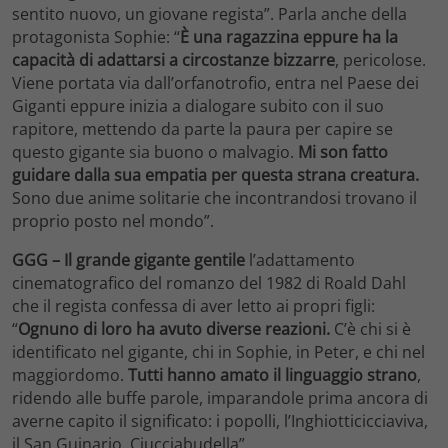
sentito nuovo, un giovane regista”. Parla anche della
protagonista Sophie: “
È una ragazzina eppure ha la
capacità di adattarsi a circostanze bizzarre
, pericolose.
Viene portata via dall’orfanotrofio, entra nel Paese dei
Giganti eppure inizia a dialogare subito con il suo
rapitore, mettendo da parte la paura per capire se
questo gigante sia buono o malvagio.
Mi son fatto
guidare dalla sua empatia per questa strana creatura.
Sono due anime solitarie che incontrandosi trovano il
proprio posto nel mondo”.
GGG – Il grande gigante gentile
l’adattamento
cinematografico del romanzo del 1982 di Roald Dahl
che il regista confessa di aver letto ai propri figli:
“
Ognuno di loro ha avuto diverse reazioni.
C’è chi si è
identificato nel gigante, chi in Sophie, in Peter, e chi nel
maggiordomo.
Tutti hanno amato il linguaggio strano
,
ridendo alle buffe parole, imparandole prima ancora di
averne capito il significato: i popolli, l’Inghiotticicciaviva,
il San Guinario, Ciucciabudella”.