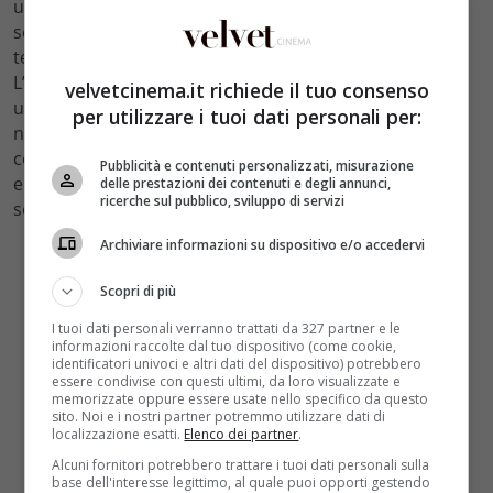
un incredibile successo tanto che ogni incontro
settimanale raggiunge più di cinque milioni di
telespettatori nonostante la mancanza di
Terence Hill
.
L’attore
Daniele Liotti
ha anche confermato che ci sarà
velvetcinema.it richiede il tuo consenso
una
quinta stagione
anche se al momento non c’è
per utilizzare i tuoi dati personali per:
nessuna notizia ufficiale da parte della Rai. Quel che è
certo è che Un passo dal cielo ottiene sempre un
Pubblicità e contenuti personalizzati, misurazione
enorme successo, e un eventuale seguito sarebbe
delle prestazioni dei contenuti e degli annunci,
ricerche sul pubblico, sviluppo di servizi
sempre molto apprezzato da tutti i suoi spettatori.
Archiviare informazioni su dispositivo e/o accedervi
Scopri di più
I tuoi dati personali verranno trattati da 327 partner e le
informazioni raccolte dal tuo dispositivo (come cookie,
identificatori univoci e altri dati del dispositivo) potrebbero
essere condivise con questi ultimi, da loro visualizzate e
memorizzate oppure essere usate nello specifico da questo
sito. Noi e i nostri partner potremmo utilizzare dati di
localizzazione esatti.
Elenco dei partner
.
Alcuni fornitori potrebbero trattare i tuoi dati personali sulla
base dell'interesse legittimo, al quale puoi opporti gestendo