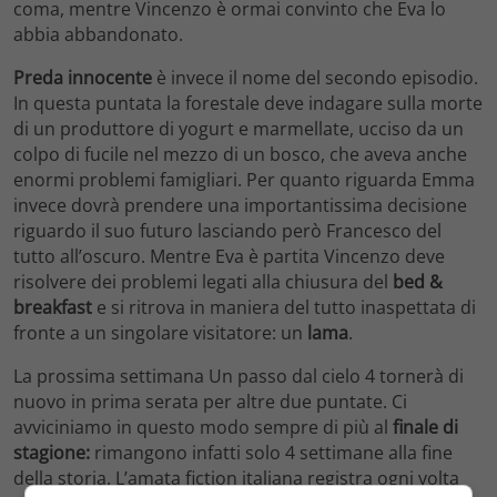
coma, mentre Vincenzo è ormai convinto che Eva lo
abbia abbandonato.
Preda innocente
è invece il nome del secondo episodio.
In questa puntata la forestale deve indagare sulla morte
di un produttore di yogurt e marmellate, ucciso da un
colpo di fucile nel mezzo di un bosco, che aveva anche
enormi problemi famigliari. Per quanto riguarda Emma
invece dovrà prendere una importantissima decisione
riguardo il suo futuro lasciando però Francesco del
tutto all’oscuro. Mentre Eva è partita Vincenzo deve
risolvere dei problemi legati alla chiusura del
bed &
breakfast
e si ritrova in maniera del tutto inaspettata di
fronte a un singolare visitatore: un
lama
.
La prossima settimana Un passo dal cielo 4 tornerà di
nuovo in prima serata per altre due puntate. Ci
avviciniamo in questo modo sempre di più al
finale di
stagione:
rimangono infatti solo 4 settimane alla fine
della storia. L’amata fiction italiana registra ogni volta