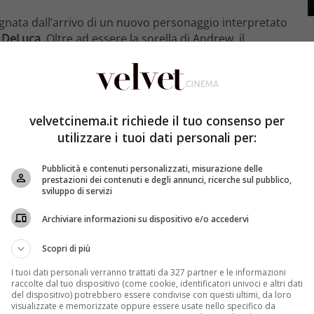
gnata dall’arrivo di un nuovo personaggio interpretato
 DeLuca
. Oltre ad essere la sorella di Andrew, il
o interesse amoroso dell’amatissima Arizona Robbins
al ritorno al casa della figlia della pediatra, Sofia.
biamo visto
un nuovo avvicinamento tra Carina e
donna partoriente che ci ha fatto presagire che in
velvetcinema.it richiede il tuo consenso per
sione, nonostante la DeLuca sia diventata nel
utilizzare i tuoi dati personali per:
ingle dopo la fine del matrimonio con Amelia.
Pubblicità e contenuti personalizzati, misurazione delle
pia Arizona/Carina, è stata la show runner di Grey’s
prestazioni dei contenuti e degli annunci, ricerche sul pubblico,
ra Carina e Arizona non è finita. Alcune persone hanno
sviluppo di servizi
na di quelle. E anche Carina è una di quelle persone.
Archiviare informazioni su dispositivo e/o accedervi
 pensate neanche per un attimo che la storia d’amore
Scopri di più
I tuoi dati personali verranno trattati da 327 partner e le informazioni
raccolte dal tuo dispositivo (come cookie, identificatori univoci e altri dati
del dispositivo) potrebbero essere condivise con questi ultimi, da loro
visualizzate e memorizzate oppure essere usate nello specifico da