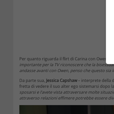
Per quanto riguarda il flirt di Carina con Owen, l
importante per la TV riconoscere che la bisessuali
andasse avanti con Owen, penso che questo sia i
Da parte sua,
Jessica Capshaw
– interprete della
fretta di vedere il suo alter ego sistemarsi dopo 
sposarsi e l’avete vista attraversare molte situazioni
attraverso relazioni effimere potrebbe essere di