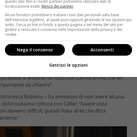
questo sito. Noi e i nostri partner potremmo utilizzare dati di
localizzazione esatti.
Elenco dei partner
.
Alcuni fornitori potrebbero trattare i tuoi dati personali sulla base
dell'interesse legittimo, al quale puoi opporti gestendo le tue opzioni qui
sotto. Cerca un link in fondo a questa pagina o nel menu del sito per
gestire o revocare il consenso nelle impostazioni della privacy e dei
cookie.
Nega il consenso
Acconsenti
Gestisci le opzioni
a Vernoff ha detto:
“Carina è bisessuale. Penso che sia
tà esista. E Arizona ha rotto con Carina prima che lei
mportante da chiarire
“.
 dottoressa Robbins – ha ammesso di non avere alcuna
la dolorosissima rottura con Callie:
“l’avete vista
 davvero difficili, quindi l’idea di lei che flirta
vertente
.”