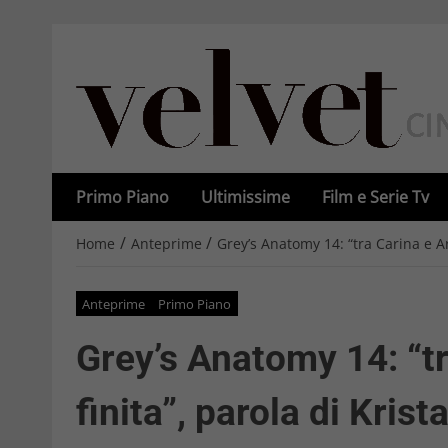
Primo Piano
Ultimissime
Film e Serie Tv
/
/
Home
Anteprime
Grey’s Anatomy 14: “tra Carina e Ar
Anteprime
Primo Piano
Grey’s Anatomy 14: “t
finita”, parola di Krist