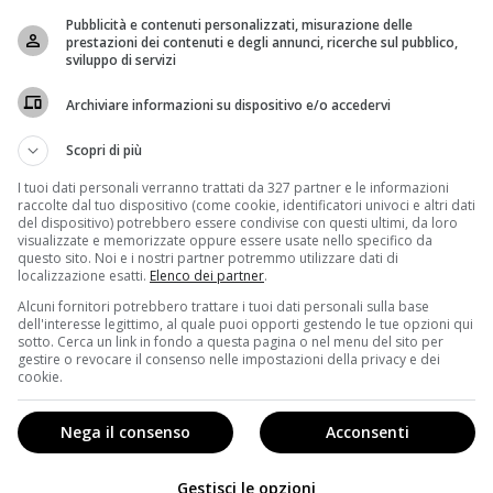
nte ai migliori film ed ai programmi televisivi della
Pubblicità e contenuti personalizzati, misurazione delle
ema) ed al premio Emmy (per la televisione), è il
prestazioni dei contenuti e degli annunci, ricerche sul pubblico,
sviluppo di servizi
ico e televisivo.
Archiviare informazioni su dispositivo e/o accedervi
a diramato i primi nomi delle star che premieranno i
ie durante la serata che verrà presentata da affidata a
Scopri di più
I tuoi dati personali verranno trattati da 327 partner e le informazioni
loro colleghi spiccano i nomi di Halle Berry, Carol
raccolte dal tuo dispositivo (come cookie, identificatori univoci e altri dati
del dispositivo) potrebbero essere condivise con questi ultimi, da loro
ruz, Gal Gadot, Greta Gerwig, Hugh Grant, Neil Patrick
visualizzate e memorizzate oppure essere usate nello specifico da
belle Huppert, Shirley MacLaine, Ricky Martin, Sarah
questo sito. Noi e i nostri partner potremmo utilizzare dati di
localizzazione esatti.
Elenco dei partner
.
 Rogen, J.K. Simmons, Sharon Stone, Aaron Taylor-
Emma Watson.
Alcuni fornitori potrebbero trattare i tuoi dati personali sulla base
dell'interesse legittimo, al quale puoi opporti gestendo le tue opzioni qui
sotto. Cerca un link in fondo a questa pagina o nel menu del sito per
gestire o revocare il consenso nelle impostazioni della privacy e dei
cookie.
Nega il consenso
Acconsenti
Gestisci le opzioni