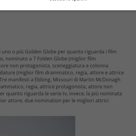
 uno o più Golden Globe per quanto riguarda i film
o, nominato a 7 Folden Globe (miglior film
ttore non protagonista, sceneggiatura e colonna
ature (miglior film drammatico, regia, attore e attrice
 Tre manifesti a Ebbing, Missouri di Martin McDonagh
drammatico, regia, attrice protagonista, attore non
r quanto riguarda le serie tv, invece, la più nominata
lior attore, due nomination per le migliori attrici