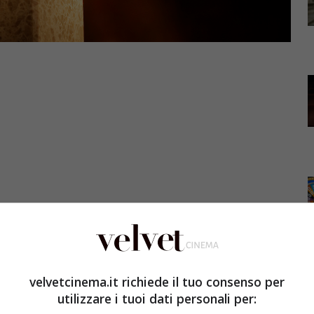
ato i primi nomi delle star che saliranno sul palco dei
velvetcinema.it richiede il tuo consenso per
ici e televisivi che verranno consegnati il 7 gennaio.
utilizzare i tuoi dati personali per:
Hotel di Los Angeles si terrà la 75esima edizione del