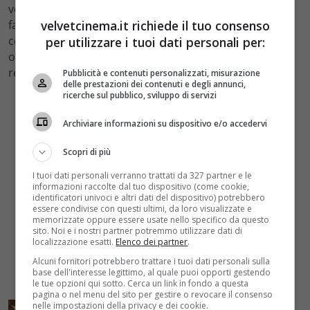
vedere… Intanto, come si può leggere dai commenti, i
velvetcinema.it richiede il tuo consenso
fan del telefilm ha accolto bene la notizia. Si leggono
commenti del tipo: “Una reunion sarebbe fantastica”,
per utilizzare i tuoi dati personali per:
oppure “Voglio assolutamente vedere la puntata della
reunion. Vi amo”.
Pubblicità e contenuti personalizzati, misurazione
delle prestazioni dei contenuti e degli annunci,
ricerche sul pubblico, sviluppo di servizi
Archiviare informazioni su dispositivo e/o accedervi
Scopri di più
I tuoi dati personali verranno trattati da 327 partner e le
informazioni raccolte dal tuo dispositivo (come cookie,
identificatori univoci e altri dati del dispositivo) potrebbero
essere condivise con questi ultimi, da loro visualizzate e
memorizzate oppure essere usate nello specifico da questo
sito. Noi e i nostri partner potremmo utilizzare dati di
localizzazione esatti.
Elenco dei partner
.
Alcuni fornitori potrebbero trattare i tuoi dati personali sulla
base dell'interesse legittimo, al quale puoi opporti gestendo
le tue opzioni qui sotto. Cerca un link in fondo a questa
pagina o nel menu del sito per gestire o revocare il consenso
nelle impostazioni della privacy e dei cookie.