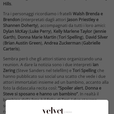
Hills
.
Tra i personaggi ricordiamo i fratelli
Walsh Brenda e
Brendon
(interpretati dagli attori
Jason Priestley e
Shannen Doherty
), accompagnati da tutti i loro amici:
Dylan McKay
(
Luke Perry
),
Kelly Marlene Taylor
(
Jennie
Garth
),
Donna Marie Martin
(
Tori Spelling
),
David Silver
(
Brian Austin Green
),
Andrea Zuckerman
(
Gabrielle
Carteris
).
Sembra però che gli attori stiano organizzando una
reunion. A dare la notizia sono i due interpreti
Ian
Zering
(Steve Sanders nel telefilm) e
Tori Spelling
che
hanno pubblicato sui social una scatto che vede i due
attori immortalati insieme ad un bambino, accanto alla
foto la didascalia recita così:
“Spoiler alert. Donna e
Steve si sposano e hanno un bambino”
. In realtà il
bambino della foto è il figlio di Tori. I due stavano
scherzando o hanno voluto dare l’annuncio della
reunion in stile “ironico e divertente”? Staremo a