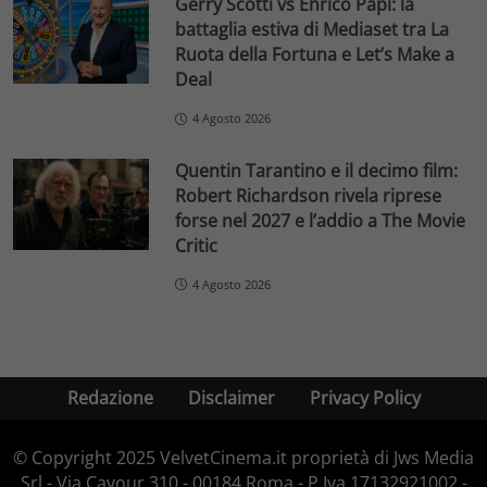
Gerry Scotti vs Enrico Papi: la
battaglia estiva di Mediaset tra La
Ruota della Fortuna e Let’s Make a
Deal
4 Agosto 2026
Quentin Tarantino e il decimo film:
Robert Richardson rivela riprese
forse nel 2027 e l’addio a The Movie
Critic
4 Agosto 2026
Redazione
Disclaimer
Privacy Policy
© Copyright 2025 VelvetCinema.it proprietà di Jws Media
Srl - Via Cavour 310 - 00184 Roma - P.Iva 17132921002 -