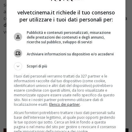
si augurano di tornare più vicini che mai, prima in
amicizia e poi nell’ambito lavorativo. Ma sarà davvero
velvetcinema.it richiede il tuo consenso
così? Staremo a vedere cosa succederà, se davvero
una
per utilizzare i tuoi dati personali per:
delle coppie più belle e divertenti
del cinema italiano
vuole tornare insieme sul grande schermo.
Pubblicità e contenuti personalizzati, misurazione
delle prestazioni dei contenuti e degli annunci,
ricerche sul pubblico, sviluppo di servizi
Archiviare informazioni su dispositivo e/o accedervi
Scopri di più
I tuoi dati personali verranno trattati da 327 partner e le
informazioni raccolte dal tuo dispositivo (come cookie,
identificatori univoci e altri dati del dispositivo) potrebbero
essere condivise con questi ultimi, da loro visualizzate e
memorizzate oppure essere usate nello specifico da questo
sito. Noi e i nostri partner potremmo utilizzare dati di
localizzazione esatti.
Elenco dei partner
.
Alcuni fornitori potrebbero trattare i tuoi dati personali sulla
base dell'interesse legittimo, al quale puoi opporti gestendo
le tue opzioni qui sotto. Cerca un link in fondo a questa
pagina o nel menu del sito per gestire o revocare il consenso
nelle impostazioni della privacy e dei cookie.