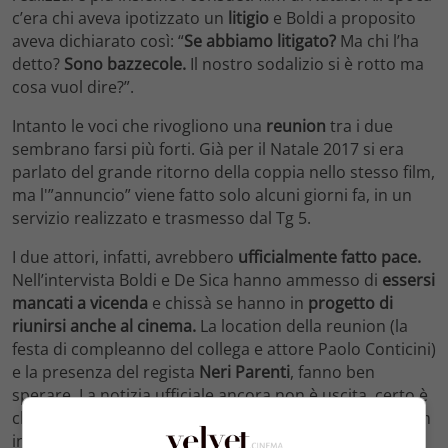
c’era chi aveva ipotizzato un
litigio
e Boldi a proposito
aveva dichiarato così: “
Se abbiamo litigato?
Ma chi l’ha
detto?
Sono bazzecole.
Il nostro sodalizio si è rotto ma
cosa vuol dire?”.
Intanto le voci che rivogliono una
reunion
tra i due
sembrano farsi più forti. Già per il Natale 2017 si era
parlato del grande ritorno della coppia nello stesso film,
ma l'”annuncio” viene fatto solo alcuni giorni fa, in un
servizio realizzato e trasmesso dal Tg 5.
I due attori, infatti, avrebbero
ufficialmente fatto pace.
Nell’intervista Boldi e De Sica hanno ammesso di
essersi
mancati a vicenda
e chissà se hanno in
progetto di
riunirsi anche al cinema.
La location della reunion (la
festa di compleanno del collega e attore Paolo Conticini)
e la presenza del regista
Neri Parenti
, fanno ben
sperare. La notizia ufficiale ancora non è uscita, certo è
che i due stanno pensando al progetto di un nuovo film
insieme come hanno dichiarato, ci stanno pensando e