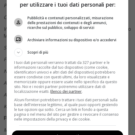
per utilizzare i tuoi dati personali per:
Peterloo
, Mike Leigh
Capri-Revolution
, Mario Martone
Pubblicità e contenuti personalizzati, misurazione
delle prestazioni dei contenuti e degli annunci,
ricerche sul pubblico, sviluppo di servizi
What You Gonna Do When the World’s On Fire?
Roberto
Minervini
Archiviare informazioni su dispositivo e/o accedervi
Sunset
, Laszlo Nemes
Scopri di più
Freres Ennemis
, David Oelhoffen
I tuoi dati personali verranno trattati da 327 partner e le
informazioni raccolte dal tuo dispositivo (come cookie,
Nuestro Tiempo
, Carlos Reygadas
identificatori univoci e altri dati del dispositivo) potrebbero
essere condivise con questi ultimi, da loro visualizzate e
memorizzate oppure essere usate nello specifico da questo
At Eternity’s Gate
, Julian Schnabel
sito. Noi e i nostri partner potremmo utilizzare dati di
localizzazione esatti.
Elenco dei partner
.
Acusada
, Gonzalo Tobal
Alcuni fornitori potrebbero trattare i tuoi dati personali sulla
base dell'interesse legittimo, al quale puoi opporti gestendo
Killing
, Shinya Tsukamoto
le tue opzioni qui sotto. Cerca un link in fondo a questa
pagina o nel menu del sito per gestire o revocare il consenso
FUORI CONCORSO – EVENTI SPECIALI
nelle impostazioni della privacy e dei cookie.
My Brilliant Friend
, Elena Ferrante