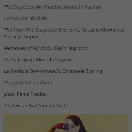
The Day I Lost My Shadow
, Soudade Kaadan
L’Enkas
, Sarah Marx
The Man Who Surprised Everyone
, Natasha Merkulova,
Aleksey Chupov
Memories of My Body
, Garin Nugroho
As I Lay Dying,
Mostafa Sayyari
La Profezia Dell’Armadillo
, Emanuele Scaringi
Stripped
, Yaron Shani
Jinpa
, Pema Tseden
Tel Aviv on Fire
, Sameh Zoabi