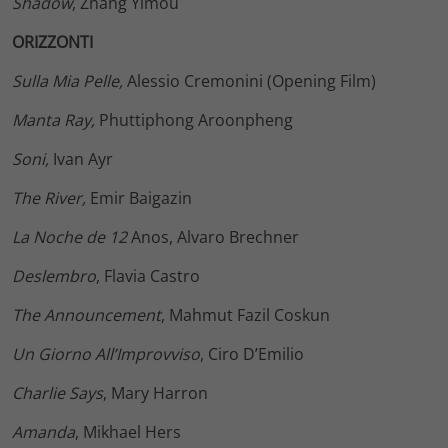
Shadow
, Zhang Yimou
ORIZZONTI
Sulla Mia Pelle,
Alessio Cremonini (Opening Film)
Manta Ray,
Phuttiphong Aroonpheng
Soni,
Ivan Ayr
The River,
Emir Baigazin
La Noche de 12
Anos, Alvaro Brechner
Deslembro
, Flavia Castro
The Announcement
, Mahmut Fazil Coskun
Un Giorno All’Improvviso
, Ciro D’Emilio
Charlie Says
, Mary Harron
Amanda
, Mikhael Hers