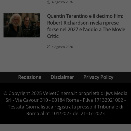
4 Agosto 2026
Quentin Tarantino e il decimo film:
Robert Richardson rivela riprese
forse nel 2027 e l’addio a The Movie
Critic
4 Agosto 2026
Redazione
Disclaimer
Privacy Policy
© Copyright 2025 VelvetCinema.it proprietà di Jws Media
Srl - Via Cavour 310 - 00184 Roma - P.Iva 17132921002 -
Testata Giornalistica registrata presso il Tribunale di
Roma al n° 101/2023 del 21-07-2023