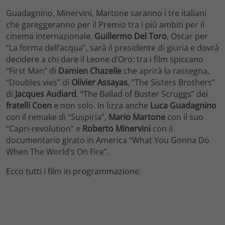
Guadagnino, Minervini, Martone saranno i tre italiani
che gareggeranno per il Premio tra i più ambiti per il
cinema internazionale.
Guillermo Del Toro
, Oscar per
“La forma dell’acqua”, sarà il presidente di giuria e dovrà
decidere a chi dare il Leone d’Oro: tra i film spiccano
“First Man” di
Damien Chazelle
che aprirà la rassegna,
“Doubles vies” di
Olivier Assayas
, “The Sisters Brothers”
di
Jacques Audiard
, “The Ballad of Buster Scruggs” dei
fratelli Coen
e non solo. In lizza anche
Luca Guadagnino
con il remake di “Suspiria”,
Mario Martone
con il suo
“Capri-revolution” e
Roberto Minervini
con il
documentario girato in America “What You Gonna Do
When The World’s On Fire”.
Ecco tutti i film in programmazione: