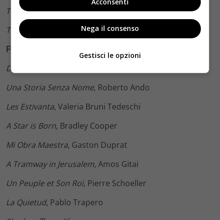
Acconsenti
The Other Side of the Wind
, Orson Welles
Nega il consenso
They’ll Love Me When I’m Dead
, Morgan Neville
FUORI CONCORSO
Gestisci le opzioni
Dragged Across Concrete
, S. Craig Zahler
Una Storia Senza Nome
, Roberto Ando
Les Estivanta
, Valeria Bruni Tedeschi
A Star is Born
, Bradley Cooper
Mi Obra Maestra
, Gaston Duprat
A Tramway in Jerusalem
, Amos Gitai
Un Peuple et Son Roi
, Pierre Schoeller
La Quietud
, Pablo Trapero