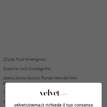
22 July
, Paul Greengrass
Suspiria
, Luca Guadagnino
Opera Senza Autore
, Florian Henckel Von
Donnersmarck
The Nightingale
, Jennifer Kent
The Favourite
, Yorgos Lanthimos
velvetcinema.it richiede il tuo consenso