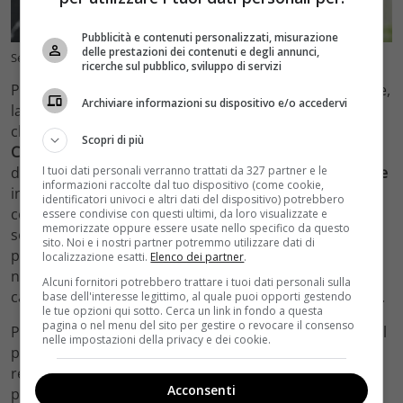
Pubblicità e contenuti personalizzati, misurazione
delle prestazioni dei contenuti e degli annunci,
Segni che influenzano i sogni (velvetcinema)
ricerche sul pubblico, sviluppo di servizi
Per i
Gemelli
i sogni ricorrenti riguardano la costrizione,
Archiviare informazioni su dispositivo e/o accedervi
la loro paura è essere costretti a dover fare qualcosa
che non vogliono quindi la libertà che viene minata. Il
Scopri di più
Cancro
invece sogna spesso casa e famiglia, per la
donna il sogno comune è quello di avere figli. Nel
Leone
I tuoi dati personali verranno trattati da 327 partner e le
informazioni raccolte dal tuo dispositivo (come cookie,
invece i sogni più concreti sono quelli relativi alla
identificatori univoci e altri dati del dispositivo) potrebbero
celebrità, mentre per la
Vergine
delle ambientazioni
essere condivise con questi ultimi, da loro visualizzate e
memorizzate oppure essere usate nello specifico da questo
sorprendenti perché amanti dei dettagli perfetti non
sito. Noi e i nostri partner potremmo utilizzare dati di
possono che realizzare mentre dormono quello che
localizzazione esatti.
Elenco dei partner
.
non possono dal vivo. Sono maniaci del lavoro e quindi
Alcuni fornitori potrebbero trattare i tuoi dati personali sulla
capita che anche questo sia un sogno molto frequente.
base dell'interesse legittimo, al quale puoi opporti gestendo
le tue opzioni qui sotto. Cerca un link in fondo a questa
pagina o nel menu del sito per gestire o revocare il consenso
Per la
Bilancia
invece c’è sempre l’amore e le passioni al
nelle impostazioni della privacy e dei cookie.
primo posto dei loro sogni, per lo Scorpione invece
relazioni, soprattutto tradimenti o comunque forti
Acconsenti
passioni. Il segno del
Sagittario
ama l’avventura e