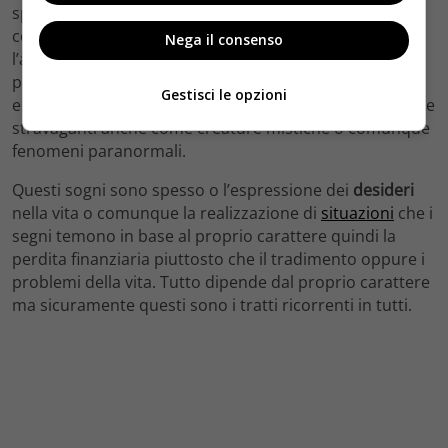
sperimentare, quindi potrebbe sognare cose insolite
come visitare una città oppure di volare. Per
l’Acquario
Nega il consenso
l’amicizia ha un ruolo importante quindi sicuramente è
possibile sognare gli amici ma anche comunemente di
Gestisci le opzioni
essere ignorati. I
Pesci
invece solitamente sognano cose
stravaganti anche come creature mistiche o comunque
fenomeni paranormali.
Questi sogni sono spesso o l’espressione dei
desideri
nella vita o comunque la realizzazione di
situazioni
che i
segni temono in base al proprio carattere quindi la
perdita finanziaria piuttosto che il tradimento oppure i
problemi della vita. Tutto dipende dal proprio carattere
ma sicuramente questi sono i tratti ricorrenti in tutti.