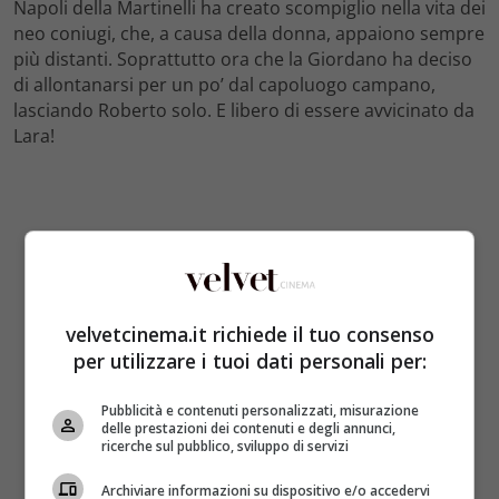
Napoli della Martinelli ha creato scompiglio nella vita dei
neo coniugi, che, a causa della donna, appaiono sempre
più distanti. Soprattutto ora che la Giordano ha deciso
di allontanarsi per un po’ dal capoluogo campano,
lasciando Roberto solo. E libero di essere avvicinato da
Lara!
velvetcinema.it richiede il tuo consenso
per utilizzare i tuoi dati personali per:
Pubblicità e contenuti personalizzati, misurazione
delle prestazioni dei contenuti e degli annunci,
ricerche sul pubblico, sviluppo di servizi
Archiviare informazioni su dispositivo e/o accedervi