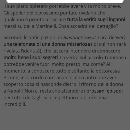
il suo piano spietato potrebbe avere vita molto breve.
Gli spoiler delle prossime puntate rivelano che
qualcuno è pronto a rivelare
tutta la verità sugli inganni
messi su dalla Martinelli. Cosa accadrà nel dettaglio?
Secondo le anticipazioni di
Blastingnews.it
, Lara riceverà
una telefonata di una donna misteriosa
( di cui non sarà
rivelata l’identità), che lascerà intendere di
conoscere
molto bene i suoi segreti
. La verità sul piccolo Tommaso
potrebbe venire fuori molto presto, ma come? Al
momento, a conoscere tutto è soltanto la dottoressa
Picone, in accordo con Lara: chi altro potrebbe aver
scoperto cosa si nasconde dietro il ritorno della donna
a Napoli? Non ci resta che attendere
i prossimi episodi
per tutti i dettagli: si prospettano colpi di scena
incredibili.