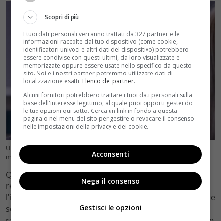
Scopri di più
I tuoi dati personali verranno trattati da 327 partner e le
informazioni raccolte dal tuo dispositivo (come cookie,
identificatori univoci e altri dati del dispositivo) potrebbero
essere condivise con questi ultimi, da loro visualizzate e
memorizzate oppure essere usate nello specifico da questo
sito. Noi e i nostri partner potremmo utilizzare dati di
localizzazione esatti.
Elenco dei partner
.
Alcuni fornitori potrebbero trattare i tuoi dati personali sulla
base dell'interesse legittimo, al quale puoi opporti gestendo
le tue opzioni qui sotto. Cerca un link in fondo a questa
pagina o nel menu del sito per gestire o revocare il consenso
nelle impostazioni della privacy e dei cookie.
Un posto al sole, Lara Martinelli smascherata: arriva una donna
Acconsenti
misteriosa – credits Raiplay (Velvetcinema.it)
Quest’ultima, approfittando dell’assenza di Marina, si
Nega il consenso
recherà più volte a Palazzo Palladini col bambino, con
l’intento di dare vita al contesto familiare che ha sempre
Gestisci le opzioni
sognato. Una vera gioia per lei, che crederà di aver
raggiunto finalmente il suo obiettivo. Peccato, però, che