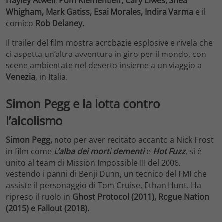
Hayley Atwell, Pom Klementieff, Cary Elwes, Shea
Whigham, Mark Gatiss, Esai Morales, Indira Varma
e il
comico
Rob Delaney.
Il trailer del film mostra acrobazie esplosive e rivela che
ci aspetta un’altra avventura in giro per il mondo, con
scene ambientate nel deserto insieme a un viaggio a
Venezia
, in Italia.
Simon Pegg e la lotta contro
l’alcolismo
Simon Pegg,
noto per aver recitato accanto a Nick Frost
in film come
L’alba dei morti dementi
e
Hot Fuzz
, si è
unito al team di Mission Impossible III del 2006,
vestendo i panni di Benji Dunn, un tecnico del FMI che
assiste il personaggio di Tom Cruise, Ethan Hunt. Ha
ripreso il ruolo in
Ghost Protocol (2011), Rogue Nation
(2015) e Fallout (2018).