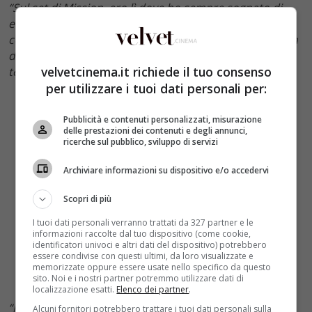
“Sul set di Mission, ero lì dove ho sempre sognato di
essere, ero sul set della Paramount, stavo lavorando
con
Tom Cruise e Ving Rhames
per questo enorme film
di successo, eppure vivevo in questo stato di angoscia
velvetcinema.it richiede il tuo consenso
terribile e in preda al panico”.
per utilizzare i tuoi dati personali per:
Pubblicità e contenuti personalizzati, misurazione
delle prestazioni dei contenuti e degli annunci,
ricerche sul pubblico, sviluppo di servizi
Archiviare informazioni su dispositivo e/o accedervi
Scopri di più
I tuoi dati personali verranno trattati da 327 partner e le
informazioni raccolte dal tuo dispositivo (come cookie,
identificatori univoci e altri dati del dispositivo) potrebbero
essere condivise con questi ultimi, da loro visualizzate e
memorizzate oppure essere usate nello specifico da questo
sito. Noi e i nostri partner potremmo utilizzare dati di
localizzazione esatti.
Elenco dei partner
.
“Non riuscivo a capire perché, ero tipo ‘che cos’è
Alcuni fornitori potrebbero trattare i tuoi dati personali sulla