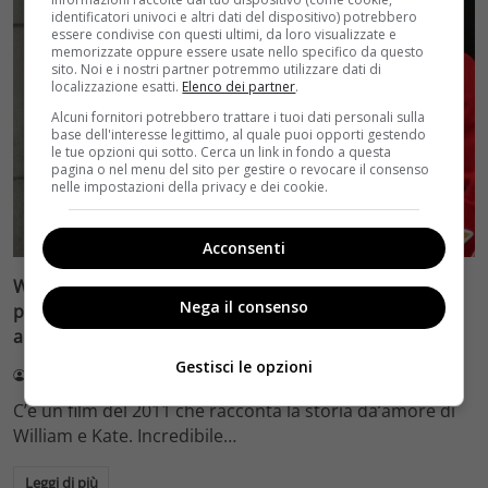
identificatori univoci e altri dati del dispositivo) potrebbero
essere condivise con questi ultimi, da loro visualizzate e
memorizzate oppure essere usate nello specifico da questo
sito. Noi e i nostri partner potremmo utilizzare dati di
localizzazione esatti.
Elenco dei partner
.
Alcuni fornitori potrebbero trattare i tuoi dati personali sulla
base dell'interesse legittimo, al quale puoi opporti gestendo
le tue opzioni qui sotto. Cerca un link in fondo a questa
pagina o nel menu del sito per gestire o revocare il consenso
nelle impostazioni della privacy e dei cookie.
Film e Serie Tv
Acconsenti
William e Kate, c’è un film che racconta il loro amore:
Nega il consenso
pochi lo sanno, l’attrice protagonista è un volto
amatissimo
Gestisci le opzioni
Francesco Li Volti
12 Agosto 2023
C’è un film del 2011 che racconta la storia da’amore di
William e Kate. Incredibile…
Leggi di più