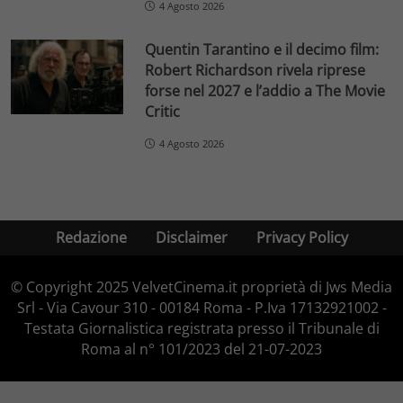
4 Agosto 2026
Quentin Tarantino e il decimo film:
Robert Richardson rivela riprese
forse nel 2027 e l’addio a The Movie
Critic
4 Agosto 2026
Redazione
Disclaimer
Privacy Policy
© Copyright 2025 VelvetCinema.it proprietà di Jws Media
Srl - Via Cavour 310 - 00184 Roma - P.Iva 17132921002 -
Testata Giornalistica registrata presso il Tribunale di
Roma al n° 101/2023 del 21-07-2023