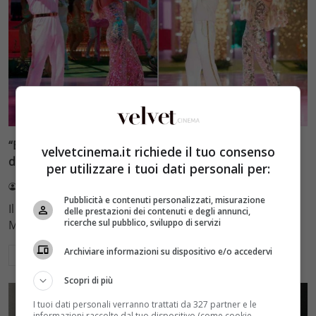
Film e Serie Tv
“Barbie”, il dettaglio che pochi hanno notato: “E’
velvetcinema.it richiede il tuo consenso
destino”, nel film c’è anche lei, ecco com’è andata
per utilizzare i tuoi dati personali per:
Francesco Li Volti
14 Agosto 2023
Pubblicità e contenuti personalizzati, misurazione
Il nuovo film di Greta Gerwig, Barbie, interpretata da
delle prestazioni dei contenuti e degli annunci,
ricerche sul pubblico, sviluppo di servizi
Margot Robbie, sta scalando ogni record.…
Archiviare informazioni su dispositivo e/o accedervi
Leggi di più
Scopri di più
I tuoi dati personali verranno trattati da 327 partner e le
informazioni raccolte dal tuo dispositivo (come cookie,