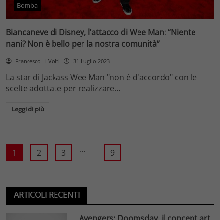
Bomba
Biancaneve di Disney, l’attacco di Wee Man: “Niente
nani? Non è bello per la nostra comunità”
Francesco Li Volti
31 Luglio 2023
La star di Jackass Wee Man "non è d'accordo" con le
scelte adottate per realizzare…
Leggi di più
...
1
2
3
9
ARTICOLI RECENTI
Avengers: Doomsday, il concept art