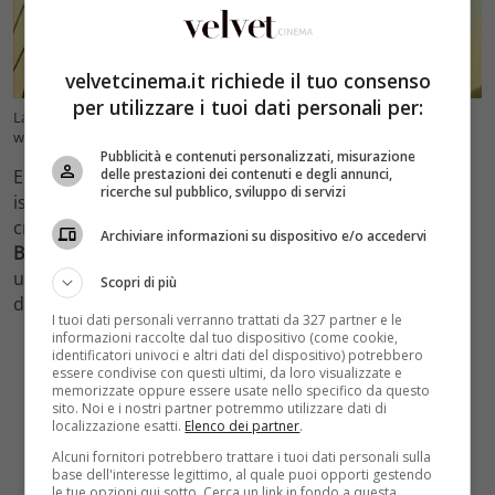
velvetcinema.it richiede il tuo consenso
per utilizzare i tuoi dati personali per:
La Bella e la Bestia: ecco dove si trova la città (foto Ansa) –
www.velvetcinema.it
Pubblicità e contenuti personalizzati, misurazione
delle prestazioni dei contenuti e degli annunci,
E gli interni rococò francesi e i romantici castelli hanno
ricerche sul pubblico, sviluppo di servizi
ispirato molti set Disney. Così, quando si trattò di
creare la versione animata del 1991 de
La Bella e la
Archiviare informazioni su dispositivo e/o accedervi
Bestia,
i produttori non riuscirono a pensare ad
un’ambientazione migliore per la casa di Belle
Scopri di più
dell’Alsazia.
I tuoi dati personali verranno trattati da 327 partner e le
informazioni raccolte dal tuo dispositivo (come cookie,
identificatori univoci e altri dati del dispositivo) potrebbero
essere condivise con questi ultimi, da loro visualizzate e
memorizzate oppure essere usate nello specifico da questo
sito. Noi e i nostri partner potremmo utilizzare dati di
localizzazione esatti.
Elenco dei partner
.
Alcuni fornitori potrebbero trattare i tuoi dati personali sulla
base dell'interesse legittimo, al quale puoi opporti gestendo
le tue opzioni qui sotto. Cerca un link in fondo a questa