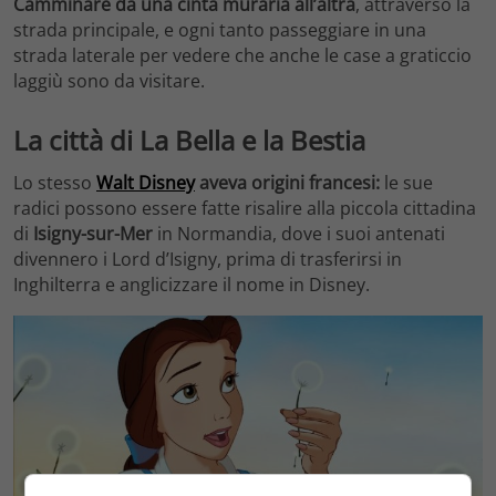
Camminare da una cinta muraria all’altra
, attraverso la
strada principale, e ogni tanto passeggiare in una
strada laterale per vedere che anche le case a graticcio
laggiù sono da visitare.
La città di La Bella e la Bestia
Lo stesso
Walt Disney
aveva origini francesi:
le sue
radici possono essere fatte risalire alla piccola cittadina
di
Isigny-sur-Mer
in Normandia, dove i suoi antenati
divennero i Lord d’Isigny, prima di trasferirsi in
Inghilterra e anglicizzare il nome in Disney.