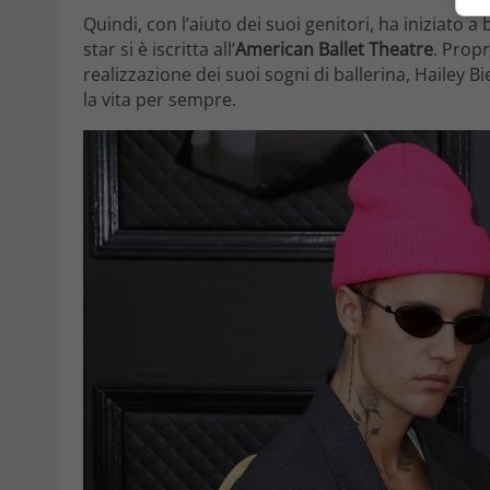
Quindi, con l’aiuto dei suoi genitori, ha iniziato a 
star si è iscritta all’
American Ballet Theatre
. Prop
realizzazione dei suoi sogni di ballerina, Hailey B
la vita per sempre.