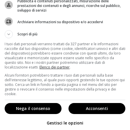
Pubblicità e contenuti personalizzati, misurazione delle
prestazioni dei contenuti e degli annunci, ricerche sul pubblico,
sviluppo di servizi
Archiviare informazioni su dispositivo e/o accedervi
Scopri di più
I tuoi dati personali verranno trattati da 327 partner e le informazioni
raccolte dal tuo dispositivo (come cookie, identificatori univoci e altri dati
del dispositivo) potrebbero essere condivise con questi ultimi, da loro
visualizzate e memorizzate oppure essere usate nello specifico da
questo sito. Noi e i nostri partner potremmo utilizzare dati di
localizzazione esatti.
Elenco dei partner
.
Alcuni fornitori potrebbero trattare i tuoi dati personali sulla base
dell'interesse legittimo, al quale puoi opporti gestendo le tue opzioni qui
sotto. Cerca un link in fondo a questa pagina o nel menu del sito per
gestire o revocare il consenso nelle impostazioni della privacy e dei
cookie.
iovane età, a causa di un tragico infortunio, che le ha
Nega il consenso
Acconsenti
equentato prestigiose scuole di ballo e ricevuto un
dwin, nata nel novembre 1996, ha sempre avuto questa
Gestisci le opzioni