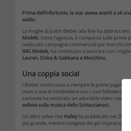
Prima dell’infortunio, la star aveva avanti a sé u
addio.
La moglie di Justin Bieber alla fine ha abbracciat
Models
. Sotto l’agenzia, è comparsa sulle prime 
realizzato campagne commerciali per marchi com
IMG Models,
ha continuato a lavorare con i migl
Lauren, Dolce & Gabbana e Moschino.
Una coppia social
I Bieber continuano a riempire le prime pagine de
manca mai di condividere con i suoi followers i m
cantante ha mostrato un adorabile video casalin
esibiva sulla musica dello Schiaccianoci.
Un altro video che
Hailey
ha pubblicato nel 2016, 
più grande, mentre svolgeva dei giri impressionan