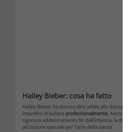
Hailey Bieber: cosa ha fatto
Hailey Bieber ha dovuto dire addio alla danza in g
impedito di ballare
professionalmente
. Avendo fr
rigoroso addestramento fin dall’infanzia, la Bal
attrazione speciale per l’arte della danza.