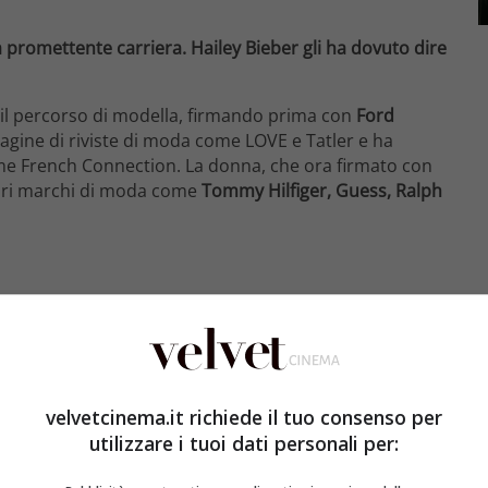
na promettente carriera. Hailey Bieber gli ha dovuto dire
o il percorso di modella, firmando prima con
Ford
pagine di riviste di moda come LOVE e Tatler e ha
e French Connection. La donna, che ora firmato con
iori marchi di moda come
Tommy Hilfiger, Guess, Ralph
i giornali.
Justin
, innamorato perso della moglie, non
omenti più teneri della coppia. Ultimamente, il
go di quando Hailey era solo una bambina, mentre
si
velvetcinema.it richiede il tuo consenso per
mostrava le esibizioni della modella quando era un po’
utilizzare i tuoi dati personali per:
ti e movimenti aggraziati sulle punte.