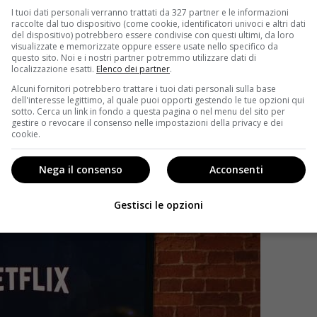
I tuoi dati personali verranno trattati da 327 partner e le informazioni
raccolte dal tuo dispositivo (come cookie, identificatori univoci e altri dati
del dispositivo) potrebbero essere condivise con questi ultimi, da loro
visualizzate e memorizzate oppure essere usate nello specifico da
questo sito. Noi e i nostri partner potremmo utilizzare dati di
localizzazione esatti.
Elenco dei partner
.
Alcuni fornitori potrebbero trattare i tuoi dati personali sulla base
dell'interesse legittimo, al quale puoi opporti gestendo le tue opzioni qui
sotto. Cerca un link in fondo a questa pagina o nel menu del sito per
gestire o revocare il consenso nelle impostazioni della privacy e dei
cookie.
Nega il consenso
Acconsenti
Gestisci le opzioni