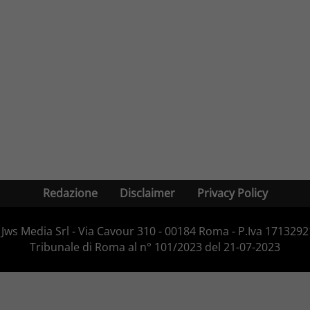
Redazione
Disclaimer
Privacy Policy
Jws Media Srl - Via Cavour 310 - 00184 Roma - P.Iva 171329210
Tribunale di Roma al n° 101/2023 del 21-07-2023