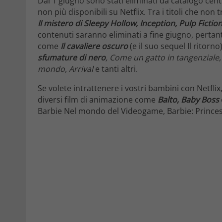
Dal 1 giugno sono stati eliminati da catalogo centi
non più disponibili su Netflix. Tra i titoli che no
Il mistero di Sleepy Hollow, Inception, Pulp Fictio
contenuti saranno eliminati a fine giugno, pertan
come
Il cavaliere oscuro
(e il suo sequel Il ritorno
sfumature di nero
, Come un gatto in tangenziale, S
mondo, Arrival
e tanti altri.
Se volete intrattenere i vostri bambini con Netfli
diversi film di animazione come
Balto, Baby Boss
Barbie Nel mondo del Videogame, Barbie: Prince