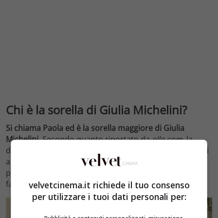
Chi è la sorella di Giulia Michelini?
Si chiama Paola ed è la sorella maggiore di Giulia
Michelini
. Secondo quanto riportato da
elle.com
, la
donna è nata nel 1980 ed è stata la prima ad avvicinarsi
al mondo della recitazione. Solo in seguito la passione
per l’arte ha toccato anche Giulia, che è diventato
famosissima a livello nazionale.
velvetcinema.it richiede il tuo consenso
per utilizzare i tuoi dati personali per: