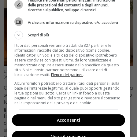
Pubblicità e contenuti personalizzati, misurazione
delle prestazioni dei contenuti e degli annunci,
ricerche sul pubblico, sviluppo di servizi
Archiviare informazioni su dispositivo e/o accedervi
Scopri di più
I tuoi dati personali verranno trattati da 327 partner e le
informazioni raccolte dal tuo dispositivo (come cookie,
identificatori univoci e altri dati del dispositivo) potrebbero
essere condivise con questi ultimi, da loro visualizzate e
memorizzate oppure essere usate nello specifico da questo
sito. Noi e i nostri partner potremmo utilizzare dati di
L’attrice Paola Michelini – foto profilo IG @paolmichelini
localizzazione esatti.
Elenco dei partner
.
(velvetcinema.it)
Alcuni fornitori potrebbero trattare i tuoi dati personali sulla
Come riporta la nota testata digitale, tra le due sorelle ci
base dell'interesse legittimo, al quale puoi opporti gestendo
le tue opzioni qui sotto. Cerca un link in fondo a questa
sono ben 5 anni di differenza, ma il loro legame è molto
pagina o nel menu del sito per gestire o revocare il consenso
forte.
Oltre ad essere molto complici nella vita di tutti i
nelle impostazioni della privacy e dei cookie.
giorni, Paola e Giulia sono anche molto simili sul piano
fisico
. Le due attrici, infatti, condividono i colori scuri di
Acconsenti
occhi e capelli ed hanno dei lineamenti molto simili. Lo
si vede bene dalle numerose foto che entrambe
Nega il consenso