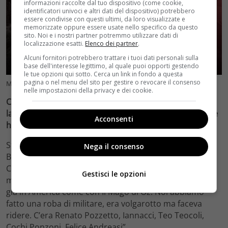
informazioni raccolte dal tuo dispositivo (come cookie,
identificatori univoci e altri dati del dispositivo) potrebbero
essere condivise con questi ultimi, da loro visualizzate e
memorizzate oppure essere usate nello specifico da questo
sito. Noi e i nostri partner potremmo utilizzare dati di
localizzazione esatti.
Elenco dei partner
.
Alcuni fornitori potrebbero trattare i tuoi dati personali sulla
base dell'interesse legittimo, al quale puoi opporti gestendo
le tue opzioni qui sotto. Cerca un link in fondo a questa
pagina o nel menu del sito per gestire o revocare il consenso
Massimo Boldi, le sue parole (VelvetCinema.it)
nelle impostazioni della privacy e dei cookie.
Ci puoi raccontare qualcosa su un autore con cui hai
lavorato, Salvatore Samperi, e su uno dei primi film che
Acconsenti
hai fatto Sturmtruppen che fece storia?
Sturmtruppen è un film del 1976. Erano le vignette di
Nega il consenso
Bonvi, di cui io avevo fatto dei provini con Ennio De
Concini il regista di Fellini ed era fatto con delle
Gestisci le opzioni
macchiette, un metodo innovativo all’ora. Le usavano
già in America come con Il Mago di Oz. Noi abbiamo
fatto una roba di militare, era volgarotto ma faceva
ridere. C’era Renato Pozzetto, Iannacci, Teo Teocoli,
Cochi Ponzoni, Felice Andreasi”.