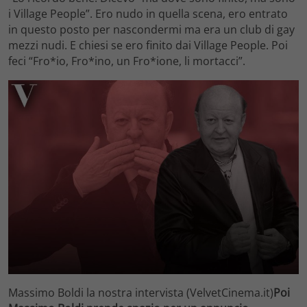
i Village People”. Ero nudo in quella scena, ero entrato
in questo posto per nascondermi ma era un club di gay
mezzi nudi. E chiesi se ero finito dai Village People. Poi
feci “Fro*io, Fro*ino, un Fro*ione, li mortacci”.
Massimo Boldi la nostra intervista (VelvetCinema.it)
Poi