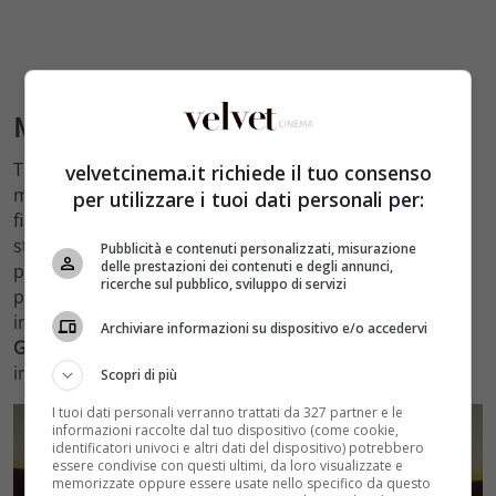
Massimiliano e Gianfranco Gallo
Tutti e due attori e tutti e due vicini al mondo della
velvetcinema.it richiede il tuo consenso
musica. I due fratelli recitano, non ancora fianco a
per utilizzare i tuoi dati personali per:
fianco. Mentre è appena andata in onda la terza
stagione di Imma Tataranni, che vede come
Pubblicità e contenuti personalizzati, misurazione
delle prestazioni dei contenuti e degli annunci,
protagonista
Massimiliano Gallo
, è attesissima la
ricerche sul pubblico, sviluppo di servizi
prossima puntata di “La voce che hai dentro”, la fiction
in cui il fratello minore di Massimiliano,
Gianfranco
Archiviare informazioni su dispositivo e/o accedervi
Gallo
, si cimenterà nel ruolo del cattivo contro gli
interessi di Massimo Ranieri e famiglia.
Scopri di più
I tuoi dati personali verranno trattati da 327 partner e le
informazioni raccolte dal tuo dispositivo (come cookie,
identificatori univoci e altri dati del dispositivo) potrebbero
essere condivise con questi ultimi, da loro visualizzate e
memorizzate oppure essere usate nello specifico da questo