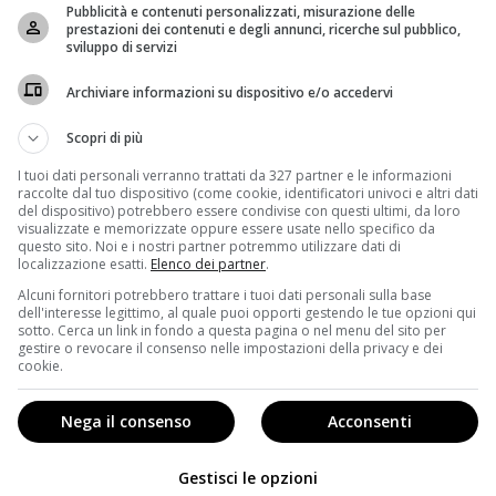
Pubblicità e contenuti personalizzati, misurazione delle
prestazioni dei contenuti e degli annunci, ricerche sul pubblico,
sviluppo di servizi
Archiviare informazioni su dispositivo e/o accedervi
Scopri di più
I tuoi dati personali verranno trattati da 327 partner e le informazioni
raccolte dal tuo dispositivo (come cookie, identificatori univoci e altri dati
del dispositivo) potrebbero essere condivise con questi ultimi, da loro
visualizzate e memorizzate oppure essere usate nello specifico da
questo sito. Noi e i nostri partner potremmo utilizzare dati di
localizzazione esatti.
Elenco dei partner
.
Alcuni fornitori potrebbero trattare i tuoi dati personali sulla base
dell'interesse legittimo, al quale puoi opporti gestendo le tue opzioni qui
sotto. Cerca un link in fondo a questa pagina o nel menu del sito per
gestire o revocare il consenso nelle impostazioni della privacy e dei
one Italiana
. Tra i suoi molti film in carriera vogliamo
cookie.
irato da un romanzo di Luis Sepulveda. La storia
levata da un gruppo di gatti di Amburgo che dovranno
Nega il consenso
Acconsenti
Gestisci le opzioni