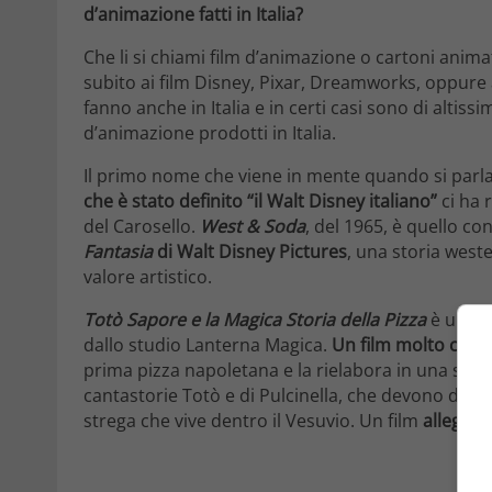
d’animazione fatti in Italia?
Che li si chiami film d’animazione o cartoni anima
subito ai film Disney, Pixar, Dreamworks, oppure
fanno anche in Italia e in certi casi sono di altiss
d’animazione prodotti in Italia.
Il primo nome che viene in mente quando si parla 
che è stato definito “il Walt Disney italiano”
ci ha 
del Carosello.
West & Soda
, del 1965, è quello c
Fantasia
di Walt Disney Pictures
, una storia west
valore artistico.
Totò Sapore e la Magica Storia della Pizza
è un fil
dallo studio Lanterna Magica.
Un film molto color
prima pizza napoletana e la rielabora in una stor
cantastorie Totò e di Pulcinella, che devono difende
strega che vive dentro il Vesuvio. Un film
allegro