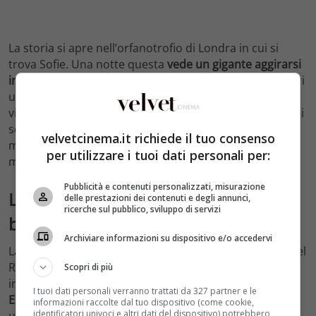
La storia si apre nell’orfanotrofio di Londra in cui si
trova Sofie. Una notte questa
vede un gigante aggirarsi
in città
armeggiando con i suoi attrezzi vicino agli esseri
umani. Una volta notata perché ancora sveglia, Sofie
viene rapita dal gigante e portata nella sua caverna. Qui
scopre che
il GGG è l’unico gigante buono al mondo
,
velvetcinema.it richiede il tuo consenso
mentre tutti gli altri si nutrono di carne umana e sono
per utilizzare i tuoi dati personali per:
malvagi.
Pubblicità e contenuti personalizzati, misurazione
L’importanza del GGG nella cultura
delle prestazioni dei contenuti e degli annunci,
ricerche sul pubblico, sviluppo di servizi
britannica
Archiviare informazioni su dispositivo e/o accedervi
La lettura di
GGG
ha segnato più di una generazione nel
Regno Unito. Il libro è diventato estremamente famoso
Scopri di più
in patria così come all’estero e
persino la regina
I tuoi dati personali verranno trattati da 327 partner e le
Elisabetta II vi rientra come personaggio attivo
, avendo
informazioni raccolte dal tuo dispositivo (come cookie,
identificatori univoci e altri dati del dispositivo) potrebbero