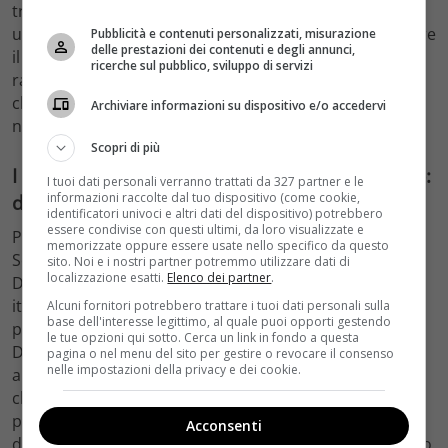
traduttori di realtà locali in linguaggio cinematografico
universale. La sfida è enorme, perché richiede di trovare
Pubblicità e contenuti personalizzati, misurazione
delle prestazioni dei contenuti e degli annunci,
il punto di equilibrio tra il particolare e il generale, tra il
ricerche sul pubblico, sviluppo di servizi
racconto di un posto specifico e la risonanza emotiva
che può raggiungere uno spettatore che quel posto
Archiviare informazioni su dispositivo e/o accedervi
non lo conosce e forse non lo visiterà mai.
Scopri di più
I riferimenti del cinema documentario italiano:
I tuoi dati personali verranno trattati da 327 partner e le
informazioni raccolte dal tuo dispositivo (come cookie,
dove si colloca Sopranzetti
identificatori univoci e altri dati del dispositivo) potrebbero
essere condivise con questi ultimi, da loro visualizzate e
Per orientarsi nel panorama in cui opera Paolo
memorizzate oppure essere usate nello specifico da questo
Sopranzetti, è utile tenere a mente alcune coordinate.
sito. Noi e i nostri partner potremmo utilizzare dati di
localizzazione esatti.
Elenco dei partner
.
Da un lato c’è la tradizione del documentario sociale
italiano, che affonda le radici nel neorealismo e passa
Alcuni fornitori potrebbero trattare i tuoi dati personali sulla
base dell'interesse legittimo, al quale puoi opporti gestendo
per i grandi lavori di Cecilia Mangini e Vittorio De Seta.
le tue opzioni qui sotto. Cerca un link in fondo a questa
Dall’altro c’è la generazione contemporanea — da Rosi
pagina o nel menu del sito per gestire o revocare il consenso
nelle impostazioni della privacy e dei cookie.
a Pietro Marcello, da Alina Marazzi a Daniele Vicari —
che ha rinnovato il linguaggio del cinema del reale
portandolo a confrontarsi con le forme del cinema
Acconsenti
d’autore internazionale. Sopranzetti si muove in questo