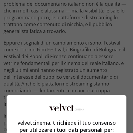
problema del documentario italiano non è la qualità —
che in molti casi è altissima — ma la visibilità: le sale lo
programmano poco, le piattaforme di streaming lo
trattano come contenuto di nicchia, e il pubblico
generalista fatica a trovarlo.
Eppure i segnali di un cambiamento ci sono. Festival
come il Torino Film Festival, il Biografilm di Bologna e il
Festival dei Popoli di Firenze continuano a essere
vetrine fondamentali per il cinema del reale italiano, e
negli ultimi anni hanno registrato un aumento
dell’interesse del pubblico verso il documentario di
qualità. Anche le piattaforme streaming stanno
cominciando — lentamente, con ancora troppa
timidezza — a investire in contenuti documentaristici
italiani che vadano oltre il crime e il true crime.
In questo contesto, i registi che lavorano sul territorio
velvetcinema.it richiede il tuo consenso
provinciale occupano una posizione particolare: sono i
per utilizzare i tuoi dati personali per:
custodi di storie che altrimenti andrebbero perdute, i