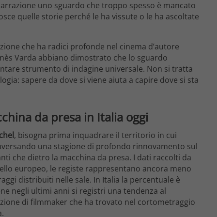
la narrazione uno sguardo che troppo spesso è mancato
sce quelle storie perché le ha vissute o le ha ascoltate
izione che ha radici profonde nel cinema d’autore
nès Varda abbiano dimostrato che lo sguardo
entare strumento di indagine universale. Non si tratta
ogia: sapere da dove si viene aiuta a capire dove si sta
china da presa in Italia oggi
chel
, bisogna prima inquadrare il territorio in cui
raversando una stagione di profondo rinnovamento sul
ti che dietro la macchina da presa. I dati raccolti da
vello europeo, le registe rappresentano ancora meno
i distribuiti nelle sale. In Italia la percentuale è
e negli ultimi anni si registri una tendenza al
zione di filmmaker che ha trovato nel cortometraggio
a.