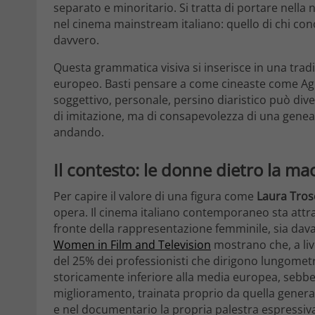
separato e minoritario. Si tratta di portare nel
nel cinema mainstream italiano: quello di chi cono
davvero.
Questa grammatica visiva si inserisce in una trad
europeo. Basti pensare a come cineaste come Ag
soggettivo, personale, persino diaristico può div
di imitazione, ma di consapevolezza di una geneal
andando.
Il contesto: le donne dietro la mac
Per capire il valore di una figura come
Laura Tros
opera. Il cinema italiano contemporaneo sta att
fronte della rappresentazione femminile, sia davan
Women in Film and Television
mostrano che, a li
del 25% dei professionisti che dirigono lungometragg
storicamente inferiore alla media europea, sebben
miglioramento, trainata proprio da quella genera
e nel documentario la propria palestra espressiv