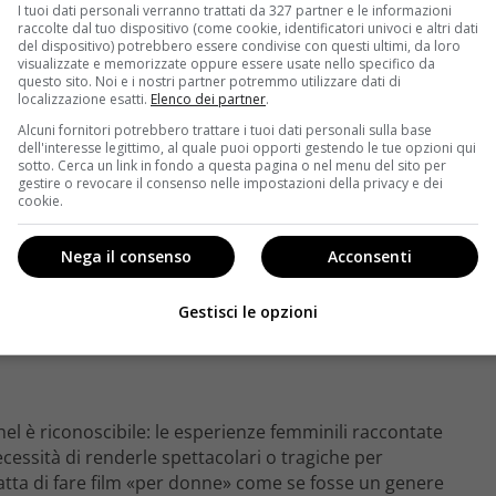
I tuoi dati personali verranno trattati da 327 partner e le informazioni
raccolte dal tuo dispositivo (come cookie, identificatori univoci e altri dati
del dispositivo) potrebbero essere condivise con questi ultimi, da loro
visualizzate e memorizzate oppure essere usate nello specifico da
questo sito. Noi e i nostri partner potremmo utilizzare dati di
localizzazione esatti.
Elenco dei partner
.
Alcuni fornitori potrebbero trattare i tuoi dati personali sulla base
dell'interesse legittimo, al quale puoi opporti gestendo le tue opzioni qui
sotto. Cerca un link in fondo a questa pagina o nel menu del sito per
 macchina da presa
gestire o revocare il consenso nelle impostazioni della privacy e dei
cookie.
 Troschel
ha costruito la propria identità autoriale
ici formali integrati da un tirocinio sul campo che
Nega il consenso
Acconsenti
 frequentazione assidua di quei festival dove il cinema
ina. È in questi spazi — spesso lontani dai riflettori —
lle aule, ma nell’incontro tra un’idea e la realtà
Gestisci le opzioni
hel è riconoscibile: le esperienze femminili raccontate
 necessità di renderle spettacolari o tragiche per
ratta di fare film «per donne» come se fosse un genere