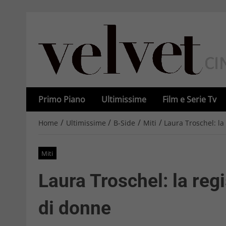
Primo Piano
Ultimissime
Film e Serie Tv
/
/
/
/
Home
Ultimissime
B-Side
Miti
Laura Troschel: la
Miti
Laura Troschel: la reg
di donne