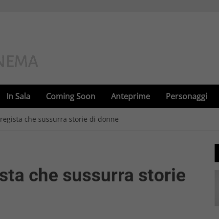
In Sala
Coming Soon
Anteprime
Personaggi
 regista che sussurra storie di donne
ista che sussurra storie