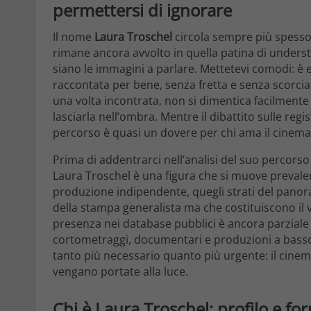
permettersi di ignorare
Il nome
Laura Troschel
circola sempre più spesso 
rimane ancora avvolto in quella patina di underst
siano le immagini a parlare. Mettetevi comodi: è e
raccontata per bene, senza fretta e senza scorcia
una volta incontrata, non si dimentica facilmente 
lasciarla nell’ombra. Mentre il dibattito sulle regi
percorso è quasi un dovere per chi ama il cinema 
Prima di addentrarci nell’analisi del suo percorso
Laura Troschel è una figura che si muove prevale
produzione indipendente, quegli strati del panor
della stampa generalista ma che costituiscono il 
presenza nei database pubblici è ancora parzial
cortometraggi, documentari e produzioni a bass
tanto più necessario quanto più urgente: il cinem
vengano portate alla luce.
Chi è Laura Troschel: profilo e f