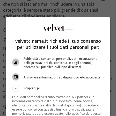
che non si lasciano mai rinchiudere in una sola
categoria: è sempre stato più grande di qualsiasi
etichetta gli si volesse applicare.
Gli investimenti immobiliari: il
patrimonio che nessuno racconta
velvetcinema.it richiede il tuo consenso
per utilizzare i tuoi dati personali per:
Uno degli aspetti meno noti — e più interessanti —
della storia economica di Schwarzenegger è il suo
Pubblicità e contenuti personalizzati, misurazione
rapporto con il mattone. Arnold ha iniziato a investire in
delle prestazioni dei contenuti e degli annunci,
immobili a Los Angeles già negli anni Settanta, quando
ricerche sul pubblico, sviluppo di servizi
era ancora lontano dal grande successo
Archiviare informazioni su dispositivo e/o accedervi
cinematografico. Con i proventi del bodybuilding e delle
prime apparizioni pubbliche, acquistò il suo primo
Scopri di più
appartamento in affitto, poi un secondo, poi un edificio
intero.
I tuoi dati personali verranno trattati da 327 partner e le
informazioni raccolte dal tuo dispositivo (come cookie,
identificatori univoci e altri dati del dispositivo) potrebbero
Questa strategia, avviata con anticipo rispetto alla fama,
essere condivise con questi ultimi, da loro visualizzate e
gli ha permesso di costruire un patrimonio immobiliare
memorizzate oppure essere usate nello specifico da questo