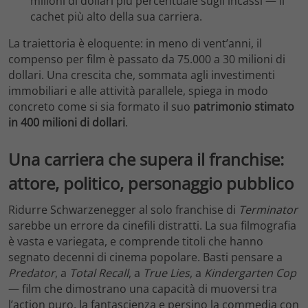
milioni di dollari più percentuale sugli incassi — il
cachet più alto della sua carriera.
La traiettoria è eloquente: in meno di vent’anni, il
compenso per film è passato da 75.000 a 30 milioni di
dollari. Una crescita che, sommata agli investimenti
immobiliari e alle attività parallele, spiega in modo
concreto come si sia formato il suo
patrimonio stimato
in 400 milioni di dollari
.
Una carriera che supera il franchise:
attore, politico, personaggio pubblico
Ridurre Schwarzenegger al solo franchise di
Terminator
sarebbe un errore da cinefili distratti. La sua filmografia
è vasta e variegata, e comprende titoli che hanno
segnato decenni di cinema popolare. Basti pensare a
Predator
, a
Total Recall
, a
True Lies
, a
Kindergarten Cop
— film che dimostrano una capacità di muoversi tra
l’action puro, la fantascienza e persino la commedia con