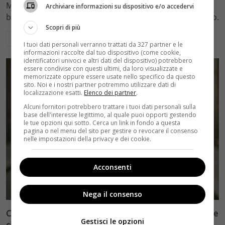
Memento alla trilogia del Cavaliere Oscuro, il regista
Archiviare informazioni su dispositivo e/o accedervi
britannico che ha ridisegnato il cinema contemporaneo.
Scopri di più
Leggi di più
I tuoi dati personali verranno trattati da 327 partner e le
informazioni raccolte dal tuo dispositivo (come cookie,
identificatori univoci e altri dati del dispositivo) potrebbero
essere condivise con questi ultimi, da loro visualizzate e
memorizzate oppure essere usate nello specifico da questo
sito. Noi e i nostri partner potremmo utilizzare dati di
localizzazione esatti.
Elenco dei partner
.
Alcuni fornitori potrebbero trattare i tuoi dati personali sulla
base dell'interesse legittimo, al quale puoi opporti gestendo
le tue opzioni qui sotto. Cerca un link in fondo a questa
pagina o nel menu del sito per gestire o revocare il consenso
nelle impostazioni della privacy e dei cookie.
Acconsenti
Miti
Nega il consenso
Chi è Antonella Prisco: la carriera dell’attrice tra teatro e
Gestisci le opzioni