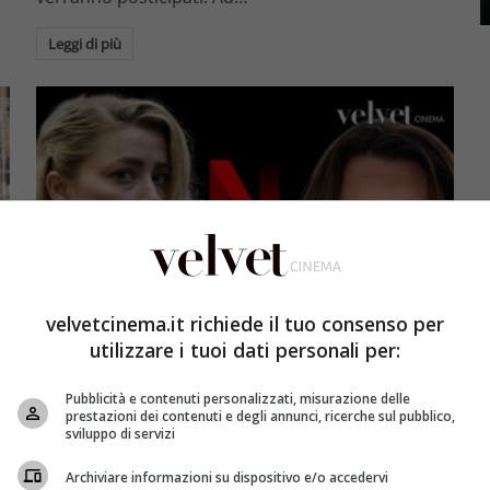
Leggi di più
velvetcinema.it richiede il tuo consenso per
Ultimissime
utilizzare i tuoi dati personali per:
Netflix mantiene la promessa: dal 16 agosto
Pubblicità e contenuti personalizzati, misurazione delle
prestazioni dei contenuti e degli annunci, ricerche sul pubblico,
disponibile il documentario Depp vs Heard
sviluppo di servizi
Angelica Gagliardi
27 Luglio 2023
Archiviare informazioni su dispositivo e/o accedervi