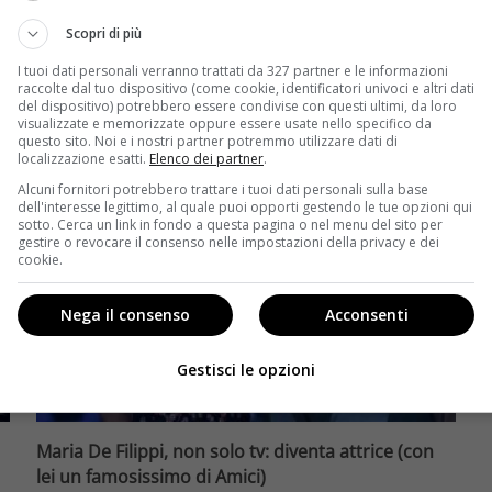
Lo scorso anno al centro dell’attenzione c’è stato il
processo tra Johnny Depp e Amber…
Scopri di più
I tuoi dati personali verranno trattati da 327 partner e le informazioni
Leggi di più
raccolte dal tuo dispositivo (come cookie, identificatori univoci e altri dati
del dispositivo) potrebbero essere condivise con questi ultimi, da loro
visualizzate e memorizzate oppure essere usate nello specifico da
questo sito. Noi e i nostri partner potremmo utilizzare dati di
localizzazione esatti.
Elenco dei partner
.
Alcuni fornitori potrebbero trattare i tuoi dati personali sulla base
dell'interesse legittimo, al quale puoi opporti gestendo le tue opzioni qui
sotto. Cerca un link in fondo a questa pagina o nel menu del sito per
gestire o revocare il consenso nelle impostazioni della privacy e dei
cookie.
Nega il consenso
Acconsenti
Gestisci le opzioni
Ultimissime
Maria De Filippi, non solo tv: diventa attrice (con
lei un famosissimo di Amici)