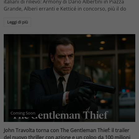
italiani di rilievo: Armony di Dario Albertini in Piazza
Grande, Alberi erranti e Ketticé in concorso, più il do
Leggi di più
Coming Soon
John Travolta torna con The Gentleman Thief: il trailer
del nuovo thriller con azione e un colpo da 100 milioni