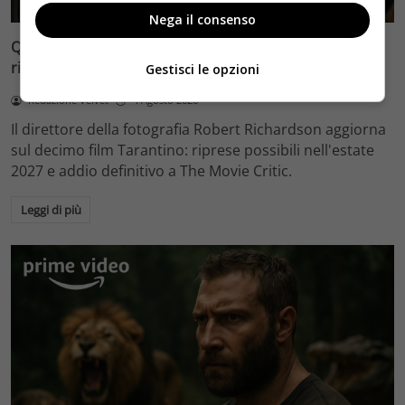
Nega il consenso
Quentin Tarantino e il decimo film: Robert Richardson
rivela riprese forse nel 2027 e l’addio a The Movie Critic
Gestisci le opzioni
Redazione Velvet
4 Agosto 2026
Il direttore della fotografia Robert Richardson aggiorna
sul decimo film Tarantino: riprese possibili nell'estate
2027 e addio definitivo a The Movie Critic.
Leggi di più