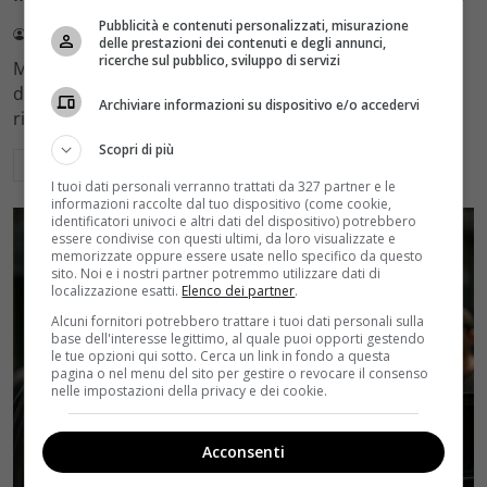
Pubblicità e contenuti personalizzati, misurazione
Redazione Velvet
4 Agosto 2026
delle prestazioni dei contenuti e degli annunci,
ricerche sul pubblico, sviluppo di servizi
Mediaset sceglie di mantenere Gerry Scotti e La Ruota
della Fortuna nell'access prime time estivo di Canale 5,
Archiviare informazioni su dispositivo e/o accedervi
rinviando a dicembre il debutto di Enrico Pa
Scopri di più
Leggi di più
I tuoi dati personali verranno trattati da 327 partner e le
informazioni raccolte dal tuo dispositivo (come cookie,
identificatori univoci e altri dati del dispositivo) potrebbero
essere condivise con questi ultimi, da loro visualizzate e
memorizzate oppure essere usate nello specifico da questo
sito. Noi e i nostri partner potremmo utilizzare dati di
localizzazione esatti.
Elenco dei partner
.
Alcuni fornitori potrebbero trattare i tuoi dati personali sulla
base dell'interesse legittimo, al quale puoi opporti gestendo
le tue opzioni qui sotto. Cerca un link in fondo a questa
pagina o nel menu del sito per gestire o revocare il consenso
nelle impostazioni della privacy e dei cookie.
Acconsenti
Rumors