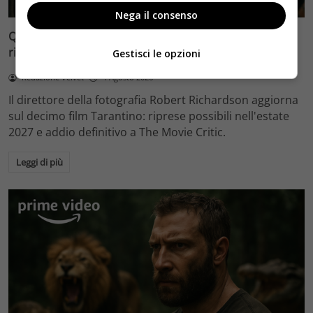
Nega il consenso
Quentin Tarantino e il decimo film: Robert Richardson
rivela riprese forse nel 2027 e l’addio a The Movie Critic
Gestisci le opzioni
Redazione Velvet
4 Agosto 2026
Il direttore della fotografia Robert Richardson aggiorna
sul decimo film Tarantino: riprese possibili nell'estate
2027 e addio definitivo a The Movie Critic.
Leggi di più