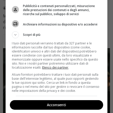
Pubblicità e contenuti personalizzati, misurazione
Redazione Velvet
4 Agosto 2026
delle prestazioni dei contenuti e degli annunci,
ricerche sul pubblico, sviluppo di servizi
Mediaset sceglie di mantenere Gerry Scotti e La Ruota
della Fortuna nell'access prime time estivo di Canale 5,
Archiviare informazioni su dispositivo e/o accedervi
rinviando a dicembre il debutto di Enrico Pa
Scopri di più
Leggi di più
I tuoi dati personali verranno trattati da 327 partner e le
informazioni raccolte dal tuo dispositivo (come cookie,
identificatori univoci e altri dati del dispositivo) potrebbero
essere condivise con questi ultimi, da loro visualizzate e
memorizzate oppure essere usate nello specifico da questo
sito. Noi e i nostri partner potremmo utilizzare dati di
localizzazione esatti.
Elenco dei partner
.
Alcuni fornitori potrebbero trattare i tuoi dati personali sulla
base dell'interesse legittimo, al quale puoi opporti gestendo
le tue opzioni qui sotto. Cerca un link in fondo a questa
pagina o nel menu del sito per gestire o revocare il consenso
nelle impostazioni della privacy e dei cookie.
Acconsenti
Rumors