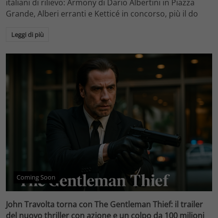
italiani di rilievo: Armony di Dario Albertini in Piazza
Grande, Alberi erranti e Ketticé in concorso, più il do
Leggi di più
Coming Soon
John Travolta torna con The Gentleman Thief: il trailer
del nuovo thriller con azione e un colpo da 100 milioni