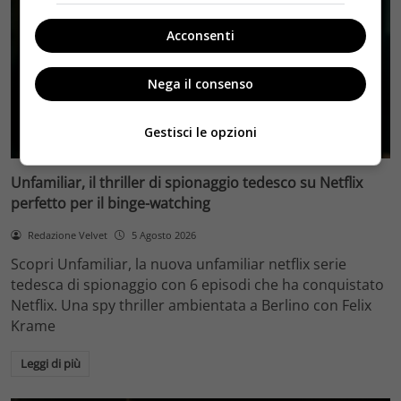
Acconsenti
Nega il consenso
Gestisci le opzioni
Pay Tv
Unfamiliar, il thriller di spionaggio tedesco su Netflix
perfetto per il binge-watching
Redazione Velvet
5 Agosto 2026
Scopri Unfamiliar, la nuova unfamiliar netflix serie
tedesca di spionaggio con 6 episodi che ha conquistato
Netflix. Una spy thriller ambientata a Berlino con Felix
Krame
Leggi di più