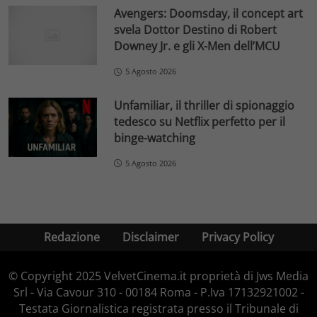
Avengers: Doomsday, il concept art
svela Dottor Destino di Robert
Downey Jr. e gli X-Men dell’MCU
5 Agosto 2026
Unfamiliar, il thriller di spionaggio
tedesco su Netflix perfetto per il
binge-watching
5 Agosto 2026
Redazione
Disclaimer
Privacy Policy
© Copyright 2025 VelvetCinema.it proprietà di Jws Media
Srl - Via Cavour 310 - 00184 Roma - P.Iva 17132921002 -
Testata Giornalistica registrata presso il Tribunale di