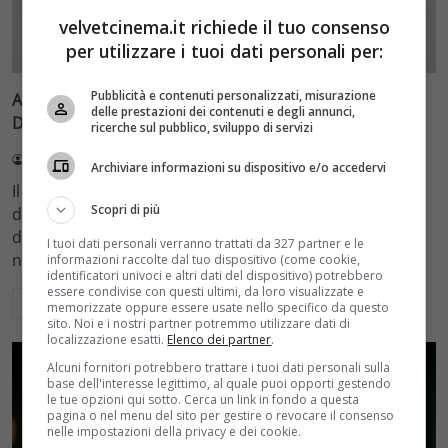
velvetcinema.it richiede il tuo consenso
Bomba
per utilizzare i tuoi dati personali per:
Pubblicità e contenuti personalizzati, misurazione
Avengers: Doomsday, il concept art svela Dottor
delle prestazioni dei contenuti e degli annunci,
Destino di Robert Downey Jr. e gli X-Men dell’MCU
ricerche sul pubblico, sviluppo di servizi
Redazione Velvet
5 Agosto 2026
Archiviare informazioni su dispositivo e/o accedervi
Il concept art ufficiale di Avengers: Doomsday rivela il
Scopri di più
design della maschera di Dottor Destino interpretato
da Robert Downey Jr. e i primi dettagli degli X-Men
I tuoi dati personali verranno trattati da 327 partner e le
nell'MCU
informazioni raccolte dal tuo dispositivo (come cookie,
identificatori univoci e altri dati del dispositivo) potrebbero
essere condivise con questi ultimi, da loro visualizzate e
Leggi di più
memorizzate oppure essere usate nello specifico da questo
sito. Noi e i nostri partner potremmo utilizzare dati di
localizzazione esatti.
Elenco dei partner
.
Alcuni fornitori potrebbero trattare i tuoi dati personali sulla
base dell'interesse legittimo, al quale puoi opporti gestendo
le tue opzioni qui sotto. Cerca un link in fondo a questa
pagina o nel menu del sito per gestire o revocare il consenso
nelle impostazioni della privacy e dei cookie.