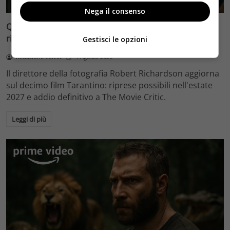
Nega il consenso
Quentin Tarantino e il decimo film: Robert Richardson
rivela riprese forse nel 2027 e l’addio a The Movie Critic
Gestisci le opzioni
Redazione Velvet
4 Agosto 2026
Il direttore della fotografia Robert Richardson aggiorna
sul decimo film Tarantino: riprese possibili nell'estate
2027 e addio definitivo a The Movie Critic.
Leggi di più