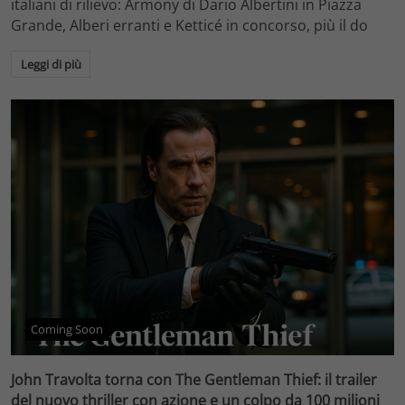
italiani di rilievo: Armony di Dario Albertini in Piazza
Grande, Alberi erranti e Ketticé in concorso, più il do
Leggi di più
Coming Soon
John Travolta torna con The Gentleman Thief: il trailer
del nuovo thriller con azione e un colpo da 100 milioni