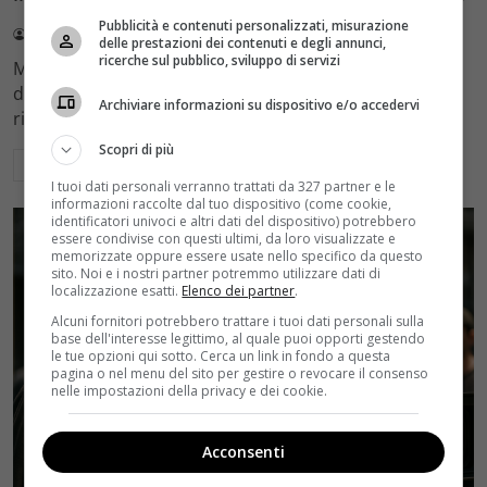
Pubblicità e contenuti personalizzati, misurazione
Redazione Velvet
4 Agosto 2026
delle prestazioni dei contenuti e degli annunci,
ricerche sul pubblico, sviluppo di servizi
Mediaset sceglie di mantenere Gerry Scotti e La Ruota
della Fortuna nell'access prime time estivo di Canale 5,
Archiviare informazioni su dispositivo e/o accedervi
rinviando a dicembre il debutto di Enrico Pa
Scopri di più
Leggi di più
I tuoi dati personali verranno trattati da 327 partner e le
informazioni raccolte dal tuo dispositivo (come cookie,
identificatori univoci e altri dati del dispositivo) potrebbero
essere condivise con questi ultimi, da loro visualizzate e
memorizzate oppure essere usate nello specifico da questo
sito. Noi e i nostri partner potremmo utilizzare dati di
localizzazione esatti.
Elenco dei partner
.
Alcuni fornitori potrebbero trattare i tuoi dati personali sulla
base dell'interesse legittimo, al quale puoi opporti gestendo
le tue opzioni qui sotto. Cerca un link in fondo a questa
pagina o nel menu del sito per gestire o revocare il consenso
nelle impostazioni della privacy e dei cookie.
Acconsenti
Rumors