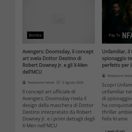
Bomba
Pay Tv
Avengers: Doomsday, il concept
Unfamiliar, il 
art svela Dottor Destino di
spionaggio te
Robert Downey Jr. e gli X-Men
perfetto per 
dell’MCU
Redazione Velv
Redazione Velvet
5 Agosto 2026
Scopri Unfami
Il concept art ufficiale di
unfamiliar net
Avengers: Doomsday rivela il
di spionaggio
design della maschera di Dottor
ha conquistat
Destino interpretato da Robert
thriller ambi
Downey Jr. e i primi dettagli degli
Felix Krame
X-Men nell'MCU
Leggi di più