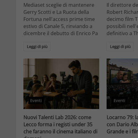
Mediaset sceglie di mantenere
Il direttore d
Gerry Scotti e La Ruota della
Robert Richa
Fortuna nell'access prime time
decimo film T
estivo di Canale 5, rinviando a
possibili nell
dicembre il debutto di Enrico Pa
definitivo a T
Leggi di più
Leggi di più
Eventi
Eventi
Nuovi Talenti Lab 2026: come
Locarno 79: la
Lecco forma i registi under 35
con Dario Alb
che faranno il cinema italiano di
Grande e i fi