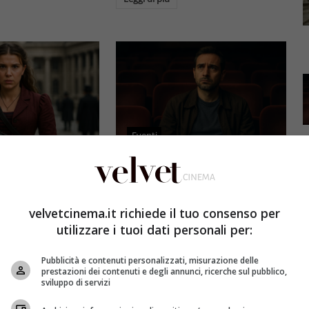
Eventi
3 e il grande salto
Al cinema italiano manca una
by Brown: come la
visione: il grido d’allarme dal
x ha stravolto la
Ciné di Riccione su opere prime
velvetcinema.it richiede il tuo consenso per
a star
e genere
utilizzare i tuoi dati personali per:
et
4 Agosto 2026
Redazione Velvet
4 Agosto 2026
Pubblicità e contenuti personalizzati, misurazione delle
mes 3, Millie
Il cinema italiano opere prime
prestazioni dei contenuti e degli annunci, ricerche sul pubblico,
compie un salto
affronta una crisi strutturale:
sviluppo di servizi
llywood.
poche new entry, scarso