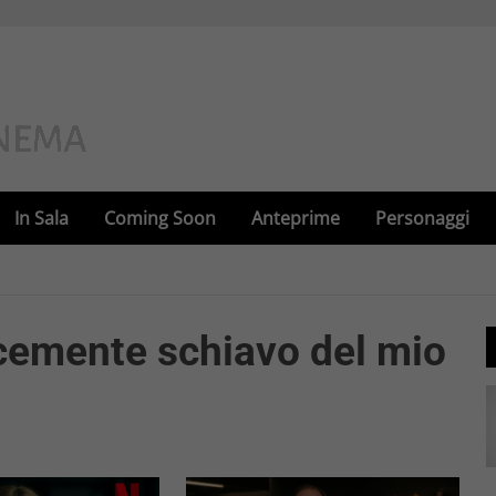
In Sala
Coming Soon
Anteprime
Personaggi
icemente schiavo del mio