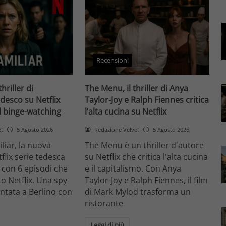
Recensioni
thriller di
The Menu, il thriller di Anya
desco su Netflix
Taylor-Joy e Ralph Fiennes critica
il binge-watching
l’alta cucina su Netflix
et
5 Agosto 2026
Redazione Velvet
5 Agosto 2026
liar, la nuova
The Menu è un thriller d'autore
flix serie tedesca
su Netflix che critica l'alta cucina
 con 6 episodi che
e il capitalismo. Con Anya
o Netflix. Una spy
Taylor-Joy e Ralph Fiennes, il film
entata a Berlino con
di Mark Mylod trasforma un
ristorante
Leggi di più