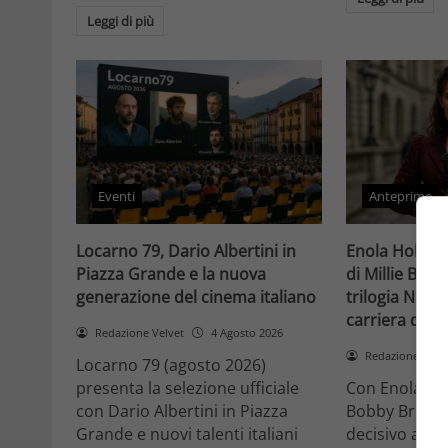
Leggi di più
Eventi
Anteprime
Locarno 79, Dario Albertini in
Enola Holmes 
Piazza Grande e la nuova
di Millie Bob
generazione del cinema italiano
trilogia Netfli
carriera di un
Redazione Velvet
4 Agosto 2026
Redazione Velv
Locarno 79 (agosto 2026)
presenta la selezione ufficiale
Con Enola Hol
con Dario Albertini in Piazza
Bobby Brown 
Grande e nuovi talenti italiani
decisivo a Ho