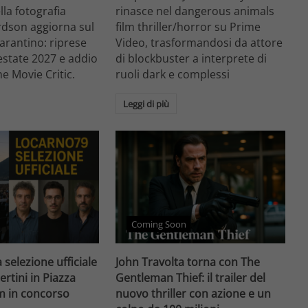
ella fotografia
rinasce nel dangerous animals
rdson aggiorna sul
film thriller/horror su Prime
arantino: riprese
Video, trasformandosi da attore
'estate 2027 e addio
di blockbuster a interprete di
he Movie Critic.
ruoli dark e complessi
Leggi di più
Coming Soon
 selezione ufficiale
John Travolta torna con The
ertini in Piazza
Gentleman Thief: il trailer del
lm in concorso
nuovo thriller con azione e un