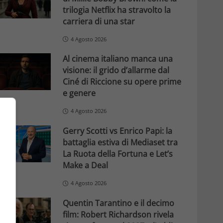
trilogia Netflix ha stravolto la
carriera di una star
4 Agosto 2026
Al cinema italiano manca una
visione: il grido d’allarme dal
Ciné di Riccione su opere prime
e genere
4 Agosto 2026
Gerry Scotti vs Enrico Papi: la
battaglia estiva di Mediaset tra
La Ruota della Fortuna e Let’s
Make a Deal
4 Agosto 2026
Quentin Tarantino e il decimo
film: Robert Richardson rivela