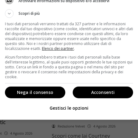
Archiviare informazioni su dispositivo e/o accedervi
ome la trilogia
ricambio generazionale e
asformato la sua
assenza di genere. L'analisi dal
Scopri di più
trice
Ciné di Riccione.
I tuoi dati personali verranno trattati da 327 partner e le informazioni
raccolte dal tuo dispositivo (come cookie, identificatori univoci e altri dati
Leggi di più
del dispositivo) potrebbero essere condivise con questi ultimi, da loro
visualizzate e memorizzate oppure essere usate nello specifico da
questo sito. Noi e i nostri partner potremmo utilizzare dati di
localizzazione esatti.
Elenco dei partner
.
Alcuni fornitori potrebbero trattare i tuoi dati personali sulla base
dell'interesse legittimo, al quale puoi opporti gestendo le tue opzioni qui
sotto. Cerca un link in fondo a questa pagina o nel menu del sito per
gestire o revocare il consenso nelle impostazioni della privacy e dei
cookie.
Anteprime
Nega il consenso
Acconsenti
tino e il decimo
Jai Courtney si riscatta con
Richardson rivela
Dangerous Animals su Prime
Gestisci le opzioni
nel 2027 e l’addio a
Video: da flop a serial killer
tic
Redazione Velvet
4 Agosto 2026
et
4 Agosto 2026
Scopri come Jai Courtney