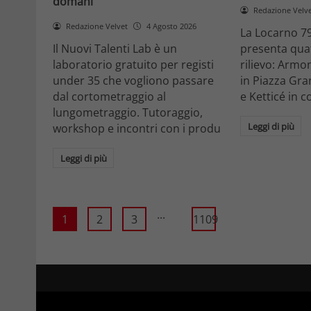
domani
Redazione Velv
Redazione Velvet
4 Agosto 2026
La Locarno 79
Il Nuovi Talenti Lab è un
presenta quatt
laboratorio gratuito per registi
rilievo: Armon
under 35 che vogliono passare
in Piazza Gra
dal cortometraggio al
e Ketticé in c
lungometraggio. Tutoraggio,
Leggi di più
workshop e incontri con i produ
Leggi di più
...
1
2
3
1109