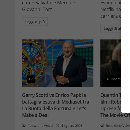
come Salvatore Mereu e
Esaminiamo c
Giovanni Tort
Netflix ha tr
carriera da at
Leggi di più
Leggi di più
TV
Rumors
Gerry Scotti vs Enrico Papi: la
Quentin Taran
battaglia estiva di Mediaset tra
film: Robert 
La Ruota della Fortuna e Let’s
riprese forse 
Make a Deal
The Movie Cri
Redazione Velvet
4 Agosto 2026
Redazione Velv