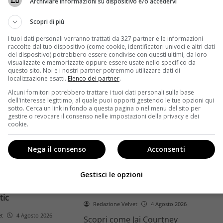
Archiviare informazioni su dispositivo e/o accedervi
ome la trilogia
ricambio generazionale e
asformato la sua
assenza di genere. L'analisi dal
Scopri di più
trice
Ciné di Riccione.
I tuoi dati personali verranno trattati da 327 partner e le informazioni
raccolte dal tuo dispositivo (come cookie, identificatori univoci e altri dati
Leggi di più
del dispositivo) potrebbero essere condivise con questi ultimi, da loro
visualizzate e memorizzate oppure essere usate nello specifico da
questo sito. Noi e i nostri partner potremmo utilizzare dati di
localizzazione esatti.
Elenco dei partner
.
Alcuni fornitori potrebbero trattare i tuoi dati personali sulla base
dell'interesse legittimo, al quale puoi opporti gestendo le tue opzioni qui
sotto. Cerca un link in fondo a questa pagina o nel menu del sito per
gestire o revocare il consenso nelle impostazioni della privacy e dei
cookie.
Anteprime
Nega il consenso
Acconsenti
tino e il decimo
Jai Courtney si riscatta con
Richardson rivela
Dangerous Animals su Prime
Gestisci le opzioni
nel 2027 e l’addio a
Video: da flop a serial killer
tic
Redazione Velvet
4 Agosto 2026
et
4 Agosto 2026
Scopri come Jai Courtney