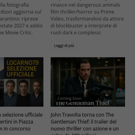
ella fotografia
rinasce nel dangerous animals
rdson aggiorna sul
film thriller/horror su Prime
arantino: riprese
Video, trasformandosi da attore
'estate 2027 e addio
di blockbuster a interprete di
he Movie Critic.
ruoli dark e complessi
Leggi di più
Coming Soon
 selezione ufficiale
John Travolta torna con The
ertini in Piazza
Gentleman Thief: il trailer del
lm in concorso
nuovo thriller con azione e un