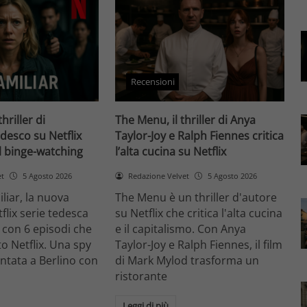
Recensioni
thriller di
The Menu, il thriller di Anya
desco su Netflix
Taylor-Joy e Ralph Fiennes critica
il binge-watching
l’alta cucina su Netflix
et
5 Agosto 2026
Redazione Velvet
5 Agosto 2026
liar, la nuova
The Menu è un thriller d'autore
flix serie tedesca
su Netflix che critica l'alta cucina
 con 6 episodi che
e il capitalismo. Con Anya
o Netflix. Una spy
Taylor-Joy e Ralph Fiennes, il film
entata a Berlino con
di Mark Mylod trasforma un
ristorante
Leggi di più