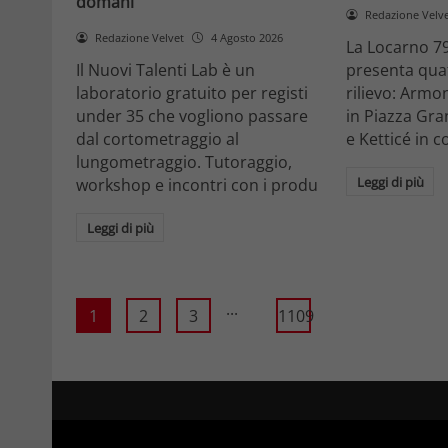
domani
Redazione Velv
Redazione Velvet
4 Agosto 2026
La Locarno 79
Il Nuovi Talenti Lab è un
presenta quatt
laboratorio gratuito per registi
rilievo: Armon
under 35 che vogliono passare
in Piazza Gra
dal cortometraggio al
e Ketticé in c
lungometraggio. Tutoraggio,
Leggi di più
workshop e incontri con i produ
Leggi di più
...
1
2
3
1109