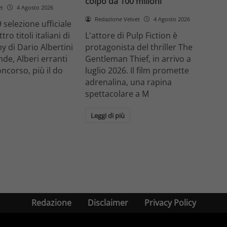
colpo da 100 milioni
et
4 Agosto 2026
Redazione Velvet
4 Agosto 2026
 selezione ufficiale
ro titoli italiani di
L'attore di Pulp Fiction è
y di Dario Albertini
protagonista del thriller The
nde, Alberi erranti
Gentleman Thief, in arrivo a
oncorso, più il do
luglio 2026. Il film promette
adrenalina, una rapina
spettacolare a M
Leggi di più
Redazione
Disclaimer
Privacy Policy