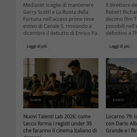
Mediaset sceglie di mantenere
Il direttore d
Gerry Scotti e La Ruota della
Robert Richa
Fortuna nell'access prime time
decimo film T
estivo di Canale 5, rinviando a
possibili nell
dicembre il debutto di Enrico Pa
definitivo a T
Leggi di più
Leggi di più
Eventi
Eventi
Nuovi Talenti Lab 2026: come
Locarno 79: la
Lecco forma i registi under 35
con Dario Alb
che faranno il cinema italiano di
Grande e i fi