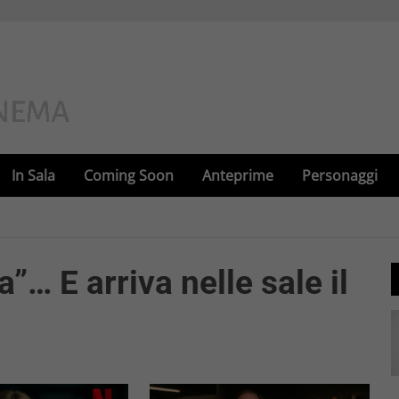
In Sala
Coming Soon
Anteprime
Personaggi
”… E arriva nelle sale il