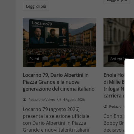
Leggi di più
Eventi
Anteprime
Locarno 79, Dario Albertini in
Enola Holmes 
Piazza Grande e la nuova
di Millie Bob
generazione del cinema italiano
trilogia Netfli
carriera di un
Redazione Velvet
4 Agosto 2026
Redazione Velv
Locarno 79 (agosto 2026)
presenta la selezione ufficiale
Con Enola Hol
con Dario Albertini in Piazza
Bobby Brown 
Grande e nuovi talenti italiani
decisivo a Ho