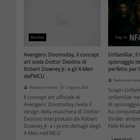
Bomba
Pay Tv
Avengers: Doomsday, il concept
Unfamiliar, il 
art svela Dottor Destino di
spionaggio te
Robert Downey Jr. e gli X-Men
perfetto per 
dell’MCU
Redazione Velv
Redazione Velvet
5 Agosto 2026
Scopri Unfami
Il concept art ufficiale di
unfamiliar net
Avengers: Doomsday rivela il
di spionaggio
design della maschera di Dottor
ha conquistat
Destino interpretato da Robert
thriller ambi
Downey Jr. e i primi dettagli degli
Felix Krame
X-Men nell'MCU
Leggi di più