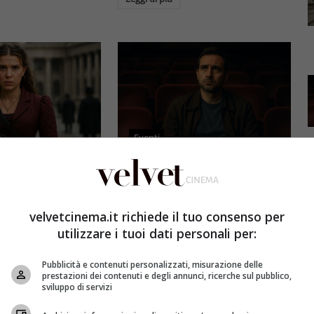
Eventi
3 e il grande salto
Al cinema italiano manca una
by Brown: come la
visione: il grido d’allarme dal
x ha stravolto la
Ciné di Riccione su opere prime
velvetcinema.it richiede il tuo consenso per
a star
e genere
utilizzare i tuoi dati personali per:
et
4 Agosto 2026
Redazione Velvet
4 Agosto 2026
Pubblicità e contenuti personalizzati, misurazione delle
mes 3, Millie
Il cinema italiano opere prime
prestazioni dei contenuti e degli annunci, ricerche sul pubblico,
compie un salto
affronta una crisi strutturale:
sviluppo di servizi
llywood.
poche new entry, scarso