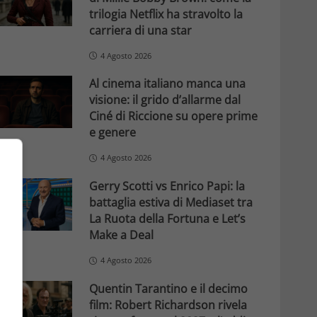
trilogia Netflix ha stravolto la
carriera di una star
4 Agosto 2026
Al cinema italiano manca una
visione: il grido d’allarme dal
Ciné di Riccione su opere prime
e genere
4 Agosto 2026
Gerry Scotti vs Enrico Papi: la
battaglia estiva di Mediaset tra
La Ruota della Fortuna e Let’s
Make a Deal
4 Agosto 2026
Quentin Tarantino e il decimo
film: Robert Richardson rivela