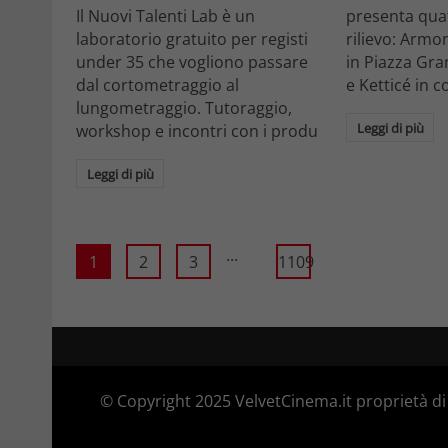
Il Nuovi Talenti Lab è un
presenta quatt
laboratorio gratuito per registi
rilievo: Armon
under 35 che vogliono passare
in Piazza Gra
dal cortometraggio al
e Ketticé in c
lungometraggio. Tutoraggio,
Leggi di più
workshop e incontri con i produ
Leggi di più
...
1
2
3
1109
© Copyright 2025 VelvetCinema.it proprietà di 