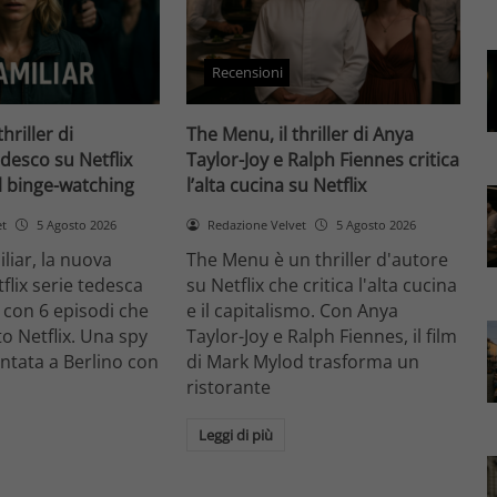
Recensioni
thriller di
The Menu, il thriller di Anya
desco su Netflix
Taylor-Joy e Ralph Fiennes critica
il binge-watching
l’alta cucina su Netflix
et
5 Agosto 2026
Redazione Velvet
5 Agosto 2026
liar, la nuova
The Menu è un thriller d'autore
flix serie tedesca
su Netflix che critica l'alta cucina
 con 6 episodi che
e il capitalismo. Con Anya
o Netflix. Una spy
Taylor-Joy e Ralph Fiennes, il film
entata a Berlino con
di Mark Mylod trasforma un
ristorante
Leggi di più