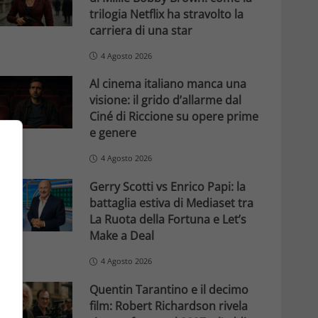
trilogia Netflix ha stravolto la
carriera di una star
4 Agosto 2026
Al cinema italiano manca una
visione: il grido d’allarme dal
Ciné di Riccione su opere prime
e genere
4 Agosto 2026
Gerry Scotti vs Enrico Papi: la
battaglia estiva di Mediaset tra
La Ruota della Fortuna e Let’s
Make a Deal
4 Agosto 2026
Quentin Tarantino e il decimo
film: Robert Richardson rivela