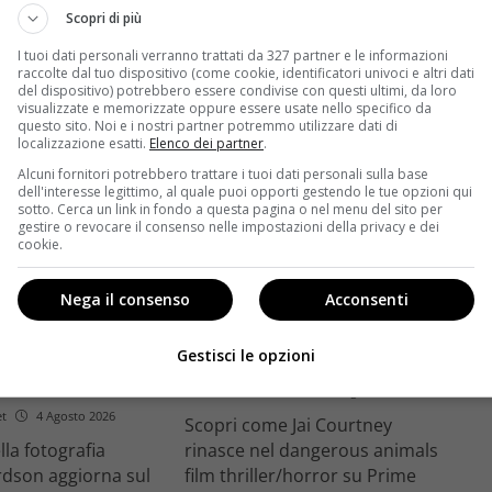
trice
Ciné di Riccione.
Scopri di più
Leggi di più
I tuoi dati personali verranno trattati da 327 partner e le informazioni
raccolte dal tuo dispositivo (come cookie, identificatori univoci e altri dati
del dispositivo) potrebbero essere condivise con questi ultimi, da loro
visualizzate e memorizzate oppure essere usate nello specifico da
questo sito. Noi e i nostri partner potremmo utilizzare dati di
localizzazione esatti.
Elenco dei partner
.
Alcuni fornitori potrebbero trattare i tuoi dati personali sulla base
dell'interesse legittimo, al quale puoi opporti gestendo le tue opzioni qui
sotto. Cerca un link in fondo a questa pagina o nel menu del sito per
gestire o revocare il consenso nelle impostazioni della privacy e dei
Anteprime
cookie.
tino e il decimo
Jai Courtney si riscatta con
Nega il consenso
Acconsenti
Richardson rivela
Dangerous Animals su Prime
nel 2027 e l’addio a
Video: da flop a serial killer
Gestisci le opzioni
tic
Redazione Velvet
4 Agosto 2026
et
4 Agosto 2026
Scopri come Jai Courtney
ella fotografia
rinasce nel dangerous animals
rdson aggiorna sul
film thriller/horror su Prime