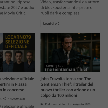
arantino: riprese
Video, trasformandosi da attore
'estate 2027 e addio
di blockbuster a interprete di
he Movie Critic.
ruoli dark e complessi
Leggi di più
Coming Soon
 selezione ufficiale
John Travolta torna con The
ertini in Piazza
Gentleman Thief: il trailer del
lm in concorso
nuovo thriller con azione e un
colpo da 100 milioni
et
4 Agosto 2026
Redazione Velvet
4 Agosto 2026
 selezione ufficiale