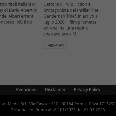
ro titoli italiani di
L'attore di Pulp Fiction è
y di Dario Albertini
protagonista del thriller The
nde, Alberi erranti
Gentleman Thief, in arrivo a
oncorso, più il do
luglio 2026. Il film promette
adrenalina, una rapina
spettacolare a M
Leggi di più
Redazione
Disclaimer
Privacy Policy
Jws Media Srl - Via Cavour 310 - 00184 Roma - P.Iva 171329210
Tribunale di Roma al n° 101/2023 del 21-07-2023