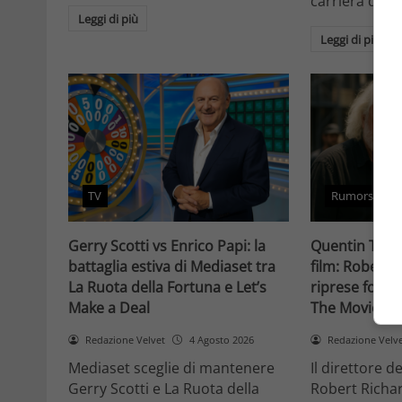
carriera da at
Leggi di più
Leggi di più
TV
Rumors
Gerry Scotti vs Enrico Papi: la
Quentin Taran
battaglia estiva di Mediaset tra
film: Robert 
La Ruota della Fortuna e Let’s
riprese forse 
Make a Deal
The Movie Cri
Redazione Velvet
4 Agosto 2026
Redazione Velv
Mediaset sceglie di mantenere
Il direttore d
Gerry Scotti e La Ruota della
Robert Richa