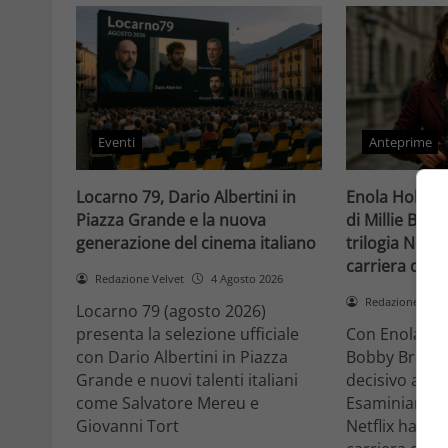
Eventi
Anteprime
Locarno 79, Dario Albertini in
Enola Holmes 
Piazza Grande e la nuova
di Millie Bob
generazione del cinema italiano
trilogia Netfli
carriera di un
Redazione Velvet
4 Agosto 2026
Redazione Velv
Locarno 79 (agosto 2026)
presenta la selezione ufficiale
Con Enola Hol
con Dario Albertini in Piazza
Bobby Brown 
Grande e nuovi talenti italiani
decisivo a Ho
come Salvatore Mereu e
Esaminiamo c
Giovanni Tort
Netflix ha tr