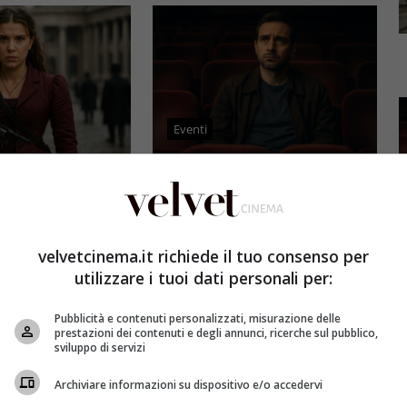
Eventi
3 e il grande salto
Al cinema italiano manca una
by Brown: come la
visione: il grido d’allarme dal
x ha stravolto la
Ciné di Riccione su opere prime
a star
e genere
velvetcinema.it richiede il tuo consenso per
utilizzare i tuoi dati personali per:
et
4 Agosto 2026
Redazione Velvet
4 Agosto 2026
mes 3, Millie
Il cinema italiano opere prime
Pubblicità e contenuti personalizzati, misurazione delle
compie un salto
affronta una crisi strutturale:
prestazioni dei contenuti e degli annunci, ricerche sul pubblico,
llywood.
poche new entry, scarso
sviluppo di servizi
ome la trilogia
ricambio generazionale e
Archiviare informazioni su dispositivo e/o accedervi
asformato la sua
assenza di genere. L'analisi dal