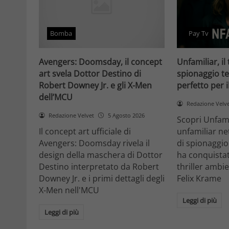
Bomba
Pay Tv
Avengers: Doomsday, il concept
Unfamiliar, il 
art svela Dottor Destino di
spionaggio te
Robert Downey Jr. e gli X-Men
perfetto per 
dell’MCU
Redazione Velv
Redazione Velvet
5 Agosto 2026
Scopri Unfami
Il concept art ufficiale di
unfamiliar net
Avengers: Doomsday rivela il
di spionaggio
design della maschera di Dottor
ha conquistat
Destino interpretato da Robert
thriller ambi
Downey Jr. e i primi dettagli degli
Felix Krame
X-Men nell'MCU
Leggi di più
Leggi di più