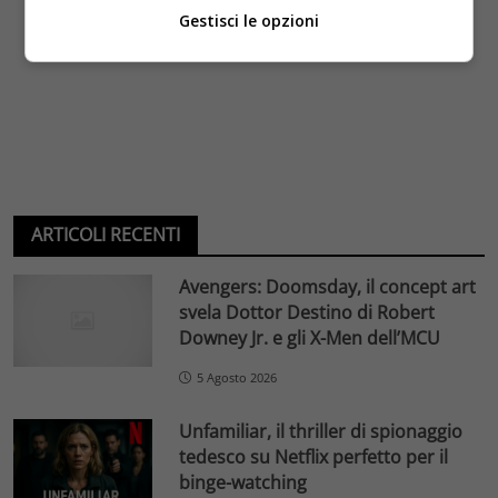
Gestisci le opzioni
ARTICOLI RECENTI
Avengers: Doomsday, il concept art
svela Dottor Destino di Robert
Downey Jr. e gli X-Men dell’MCU
5 Agosto 2026
Unfamiliar, il thriller di spionaggio
tedesco su Netflix perfetto per il
binge-watching