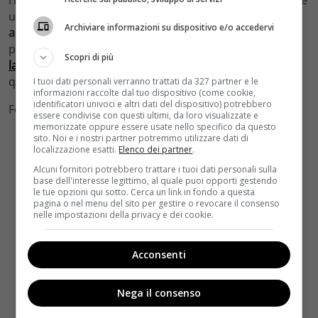
una bella novità. La Cucinotta invece
non si è mai
Archiviare informazioni su dispositivo e/o accedervi
allontanata dal grande schermo
e infatti è uscito
proprio qualche settimana fa
La moglie del sarto
(
leggi
Scopri di più
la trama
). Ma quali altri attori italiani troveremo in
questo film?
I tuoi dati personali verranno trattati da 327 partner e le
informazioni raccolte dal tuo dispositivo (come cookie,
identificatori univoci e altri dati del dispositivo) potrebbero
Foto by LaPresse/Lorenzo Masi
essere condivise con questi ultimi, da loro visualizzate e
memorizzate oppure essere usate nello specifico da questo
sito. Noi e i nostri partner potremmo utilizzare dati di
localizzazione esatti.
Elenco dei partner
.
Alcuni fornitori potrebbero trattare i tuoi dati personali sulla
base dell'interesse legittimo, al quale puoi opporti gestendo
le tue opzioni qui sotto. Cerca un link in fondo a questa
pagina o nel menu del sito per gestire o revocare il consenso
nelle impostazioni della privacy e dei cookie.
Acconsenti
Nega il consenso