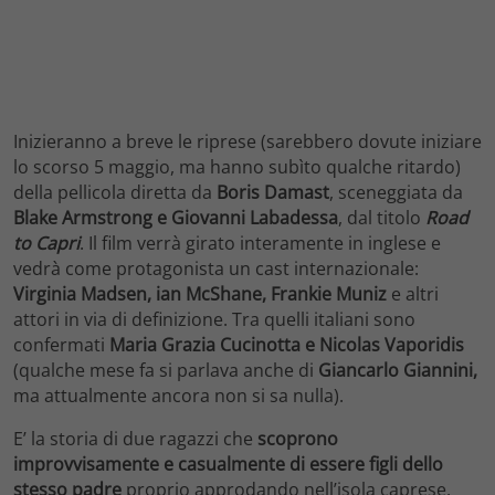
Inizieranno a breve le riprese (sarebbero dovute iniziare
lo scorso 5 maggio, ma hanno subìto qualche ritardo)
della pellicola diretta da
Boris Damast
, sceneggiata da
Blake Armstrong e Giovanni Labadessa
, dal titolo
Road
to Capri
. Il film verrà girato interamente in inglese e
vedrà come protagonista un cast internazionale:
Virginia Madsen, ian McShane, Frankie Muniz
e altri
attori in via di definizione. Tra quelli italiani sono
confermati
Maria Grazia Cucinotta e Nicolas Vaporidis
(qualche mese fa si parlava anche di
Giancarlo Giannini,
ma attualmente ancora non si sa nulla).
E’ la storia di due ragazzi che
scoprono
improvvisamente e casualmente di essere figli dello
stesso padre
proprio approdando nell’isola caprese.